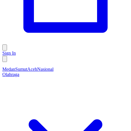
Sign In
Medan
Sumut
Aceh
Nasional
Olahraga