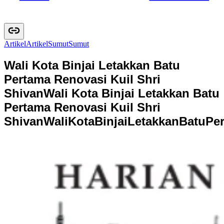
Artikel
A
r
t
i
k
e
l
Sumut
S
u
m
u
t
Wali Kota Binjai Letakkan Batu
Pertama Renovasi Kuil Shri
Shivan
Wali Kota Binjai Letakkan Batu
Pertama Renovasi Kuil Shri
Shivan
W
a
l
i
K
o
t
a
B
i
n
j
a
i
L
e
t
a
k
k
a
n
B
a
t
u
P
e