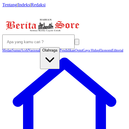
Tentang
|
Indeks
|
Redaksi
Olahraga
Medan
Sumut
Aceh
Nasional
Pendidikan
Opini
Gaya Hidup
Ekonomi
Editorial