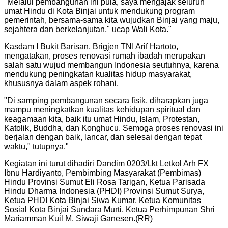
"
Melalui pembangunan ini pula, saya mengajak seluruh
umat Hindu di Kota Binjai untuk mendukung program
pemerintah, bersama-sama kita wujudkan Binjai yang maju,
sejahtera dan berkelanjutan," ucap Wali Kota.
"
Kasdam I Bukit Barisan, Brigjen TNI Arif Hartoto,
mengatakan, proses renovasi rumah ibadah merupakan
salah satu wujud membangun Indonesia seutuhnya, karena
mendukung peningkatan kualitas hidup masyarakat,
khususnya dalam aspek rohani.
"
Di samping pembangunan secara fisik, diharapkan juga
mampu meningkatkan kualitas kehidupan spiritual dan
keagamaan kita, baik itu umat Hindu, Islam, Protestan,
Katolik, Buddha, dan Konghucu. Semoga proses renovasi ini
berjalan dengan baik, lancar, dan selesai dengan tepat
waktu," tutupnya.
"
Kegiatan ini turut dihadiri Dandim 0203/Lkt Letkol Arh FX
Ibnu Hardiyanto, Pembimbing Masyarakat (Pembimas)
Hindu Provinsi Sumut Eli Rosa Tarigan, Ketua Parisada
Hindu Dharma Indonesia (PHDI) Provinsi Sumut Surya,
Ketua PHDI Kota Binjai Siwa Kumar, Ketua Komunitas
Sosial Kota Binjai Sundara Murti, Ketua Perhimpunan Shri
Mariamman Kuil M. Siwaji Ganesen.(RR)