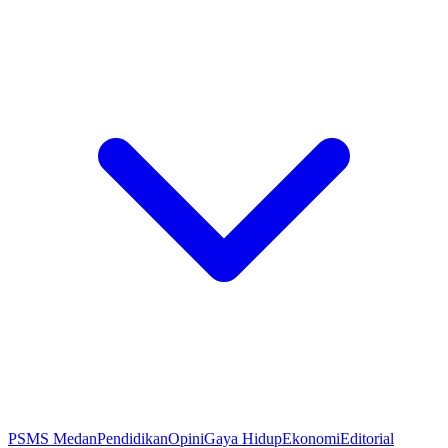
PSMS Medan
Pendidikan
Opini
Gaya Hidup
Ekonomi
Editorial