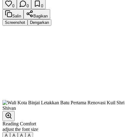
0
0
0
Salin
Bagikan
Screenshot
Dengarkan
Reading Comfort
adjust the font size
A
A
A
A