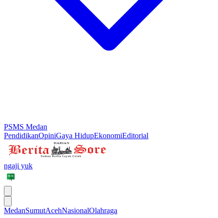
PSMS Medan
Pendidikan
Opini
Gaya Hidup
Ekonomi
Editorial
ngaji yuk
Medan
Sumut
Aceh
Nasional
Olahraga