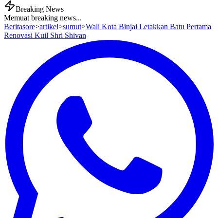
Breaking News
Memuat breaking news...
Beritasore
>
artikel
>
sumut
>
Wali Kota Binjai Letakkan Batu Pertama
Renovasi Kuil Shri Shivan