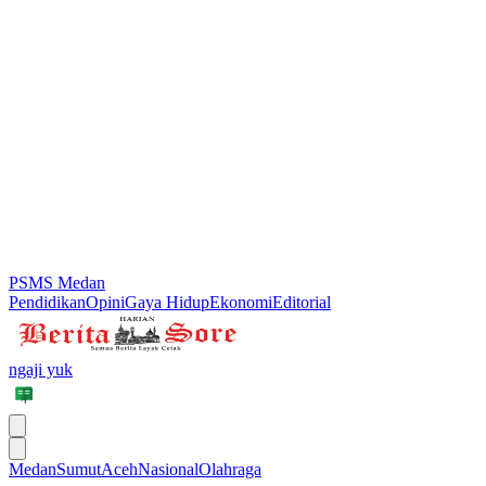
PSMS Medan
Pendidikan
Opini
Gaya Hidup
Ekonomi
Editorial
ngaji yuk
Medan
Sumut
Aceh
Nasional
Olahraga