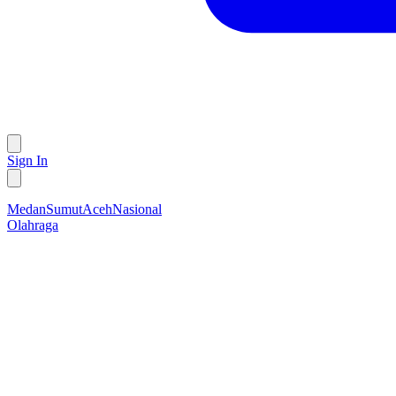
Sign In
Medan
Sumut
Aceh
Nasional
Olahraga