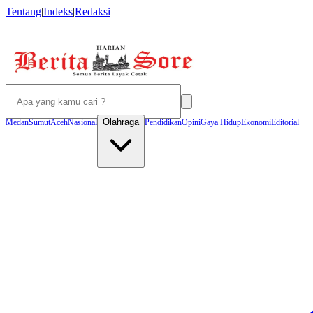
Tentang
|
Indeks
|
Redaksi
Olahraga
Medan
Sumut
Aceh
Nasional
Pendidikan
Opini
Gaya Hidup
Ekonomi
Editorial