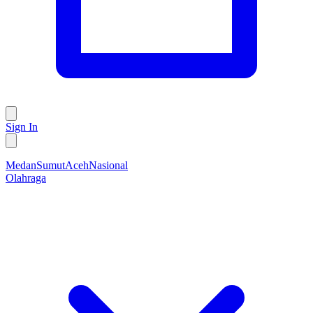
Sign In
Medan
Sumut
Aceh
Nasional
Olahraga