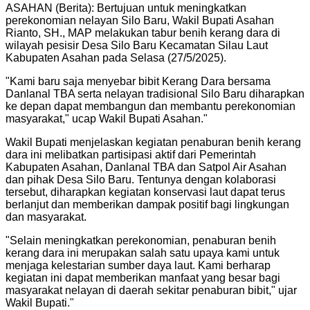
ASAHAN (Berita): Bertujuan untuk meningkatkan
perekonomian nelayan Silo Baru, Wakil Bupati Asahan
Rianto, SH., MAP melakukan tabur benih kerang dara di
wilayah pesisir Desa Silo Baru Kecamatan Silau Laut
Kabupaten Asahan pada Selasa (27/5/2025).
"
Kami baru saja menyebar bibit Kerang Dara bersama
Danlanal TBA serta nelayan tradisional Silo Baru diharapkan
ke depan dapat membangun dan membantu perekonomian
masyarakat," ucap Wakil Bupati Asahan.
"
Wakil Bupati menjelaskan kegiatan penaburan benih kerang
dara ini melibatkan partisipasi aktif dari Pemerintah
Kabupaten Asahan, Danlanal TBA dan Satpol Air Asahan
dan pihak Desa Silo Baru. Tentunya dengan kolaborasi
tersebut, diharapkan kegiatan konservasi laut dapat terus
berlanjut dan memberikan dampak positif bagi lingkungan
dan masyarakat.
"
Selain meningkatkan perekonomian, penaburan benih
kerang dara ini merupakan salah satu upaya kami untuk
menjaga kelestarian sumber daya laut. Kami berharap
kegiatan ini dapat memberikan manfaat yang besar bagi
masyarakat nelayan di daerah sekitar penaburan bibit," ujar
Wakil Bupati.
"