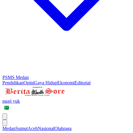
PSMS Medan
Pendidikan
Opini
Gaya Hidup
Ekonomi
Editorial
ngaji yuk
Medan
Sumut
Aceh
Nasional
Olahraga