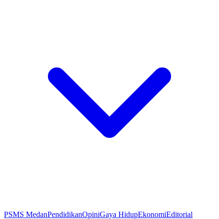
PSMS Medan
Pendidikan
Opini
Gaya Hidup
Ekonomi
Editorial