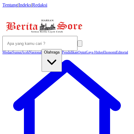
Tentang
|
Indeks
|
Redaksi
Olahraga
Medan
Sumut
Aceh
Nasional
Pendidikan
Opini
Gaya Hidup
Ekonomi
Editorial