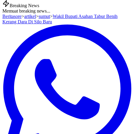
Breaking News
Memuat breaking news...
Beritasore
>
artikel
>
sumut
>
Wakil Bupati Asahan Tabur Benih
Kerang Dara Di Silo Baru