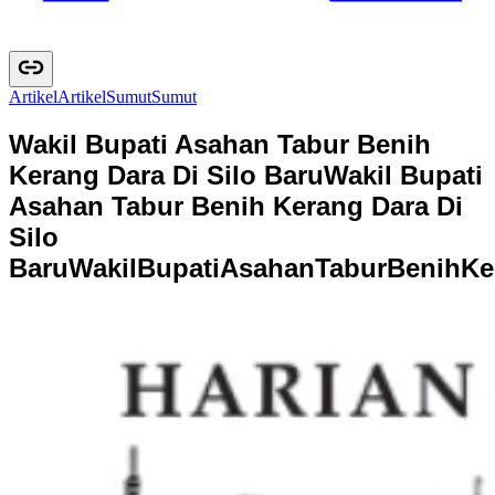
Artikel
A
r
t
i
k
e
l
Sumut
S
u
m
u
t
Wakil Bupati Asahan Tabur Benih
Kerang Dara Di Silo Baru
Wakil Bupati
Asahan Tabur Benih Kerang Dara Di
Silo
Baru
W
a
k
i
l
B
u
p
a
t
i
A
s
a
h
a
n
T
a
b
u
r
B
e
n
i
h
K
e