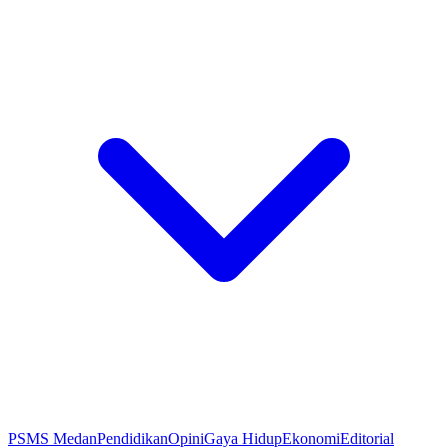
PSMS Medan
Pendidikan
Opini
Gaya Hidup
Ekonomi
Editorial