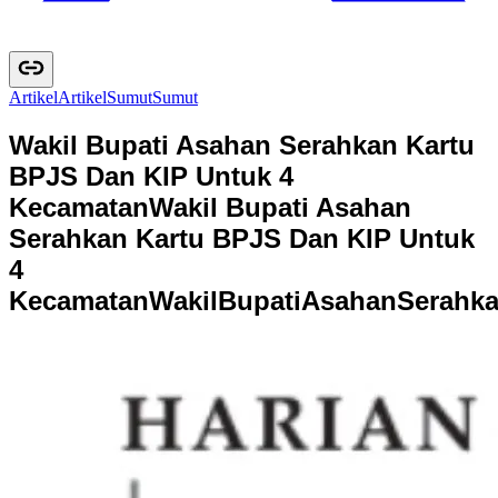
Artikel
A
r
t
i
k
e
l
Sumut
S
u
m
u
t
Wakil Bupati Asahan Serahkan Kartu
BPJS Dan KIP Untuk 4
Kecamatan
Wakil Bupati Asahan
Serahkan Kartu BPJS Dan KIP Untuk
4
Kecamatan
W
a
k
i
l
B
u
p
a
t
i
A
s
a
h
a
n
S
e
r
a
h
k