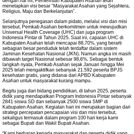
dengan hal ini, Pemerintah Kabupaten Asahan telah
menetapkan visi besar "Masyarakat Asahan yang Sejahtera,
Religius, Maju dan Berkelanjutan".
Selanjutnya penegasan dalam pidato, melalui visi dan misi
tersebut, Pemkab Asahan berkomitmen untuk mewujudkan
Universal Health Coverage (UHC) dan juga program
Indonesia Pintar di Tahun 2025. Saat ini, capaian UHC di
Kabupaten Asahan telah mencapai 88,70%, yang berarti
sebagian besar penduduk telah terdaftar dalam sistem
Jaminan Kesehatan Nasional (JKN). Namun angka ini masih
dibawah target Nasional sebesar 98,6%. Sebagai bentuk
langkah nyata, Pemkab Asahan sejak Januari hingga Mei
2025 telah mengaktifkan sebanyak 21.592 peserta BPJS
kesehatan gratis, yang didanai dari APBD Kabupaten
Asahan untuk masyarakat kurang mampu.
Begitu juga dari bidang pendidikan, di tahun 2025, peserta
didik yang mendapatkan Program Indonesia Pintar sebanyak
2841 siswa SD dan sebanyak 2500 siswa SMP di
Kabupaten Asahan. Kegiatan hari ini merupakan bagian dari
strategi percepatan pencapaian visi dan misi tersebut,
sekaligus termasuk dalam program 100 hari kerja kami
sebagai Bupati dan Wakil Bupati Asahan.
“Kami berharap kepada masyarakat dan peserta didik yang