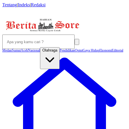
Tentang
|
Indeks
|
Redaksi
Olahraga
Medan
Sumut
Aceh
Nasional
Pendidikan
Opini
Gaya Hidup
Ekonomi
Editorial