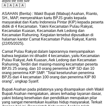
adjust the font size
A
A
A
A
ASAHAN (Berita) : Wakil Bupati (Wabup) Asahan, Rianto,
SH., MAP, menyerahkan kartu BPJS gratis kepada
masyarakat dan Kartu Indonesia Pintar (KIP) kepada peserta
didik di 4 Kecamatan. Yakni Kecamatan Pulau Rakyat,
Kecamatan Kuasan, Kecamatan Aek Ledong dan
Kecamatan Rahuning. Kegiatan tersebut dipusatkan di
halaman kantor Camat Kecamatan Pulau Rakyat, Kamis
(22/05/2025).
Camat Pulau Rakyat dalam laporannya menyampaikan
bahwa kegiatan ini dihadiri 4 kecamatan, yaitu Kecamatan
Pulau Rakyat, Aek Kuasan, Aek Ledong dan Kecamatan
Rahuning. Terdiri dari masing-masing kecamatan peserta
BPJS 25 orang, dan 10 orang penerima KIP SD dan 10
orang penerima KIP SMP. "Total keseluruhan penerima
BPJS dari 4 kecamatan 100 orang dan penerima KIP 80
orang", ungkap Syarif.
Bupati Asahan pada pidatonya yang disampaikan oleh Wakil
Bupati Asahan mengatakan, akses terhadap layanan dasar,
yakni bidang kesehatan dan pendidikan merupakan pilar
yang sangat menentukan kualitas hidup masyarakat. Terkait