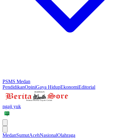
PSMS Medan
Pendidikan
Opini
Gaya Hidup
Ekonomi
Editorial
ngaji yuk
Medan
Sumut
Aceh
Nasional
Olahraga