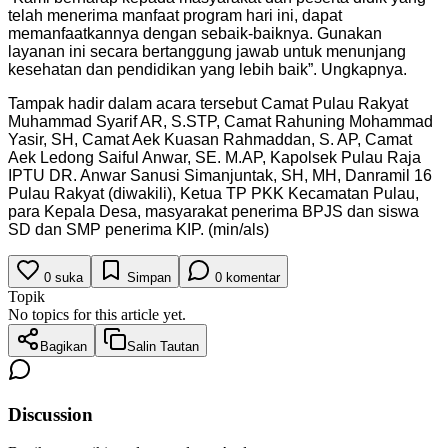
telah menerima manfaat program hari ini, dapat
memanfaatkannya dengan sebaik-baiknya. Gunakan
layanan ini secara bertanggung jawab untuk menunjang
kesehatan dan pendidikan yang lebih baik”. Ungkapnya.
Tampak hadir dalam acara tersebut Camat Pulau Rakyat
Muhammad Syarif AR, S.STP, Camat Rahuning Mohammad
Yasir, SH, Camat Aek Kuasan Rahmaddan, S. AP, Camat
Aek Ledong Saiful Anwar, SE. M.AP, Kapolsek Pulau Raja
IPTU DR. Anwar Sanusi Simanjuntak, SH, MH, Danramil 16
Pulau Rakyat (diwakili), Ketua TP PKK Kecamatan Pulau,
para Kepala Desa, masyarakat penerima BPJS dan siswa
SD dan SMP penerima KIP. (min/als)
0
suka
Simpan
0
komentar
Topik
No topics for this article yet.
Bagikan
Salin Tautan
Discussion