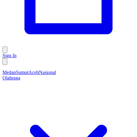
Sign In
Medan
Sumut
Aceh
Nasional
Olahraga