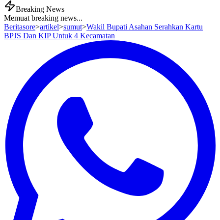
Breaking News
Memuat breaking news...
Beritasore
>
artikel
>
sumut
>
Wakil Bupati Asahan Serahkan Kartu
BPJS Dan KIP Untuk 4 Kecamatan