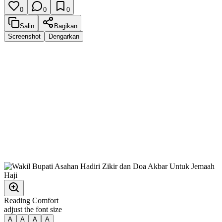
0
0
0
Salin
Bagikan
Screenshot
Dengarkan
Reading Comfort
adjust the font size
A
A
A
A