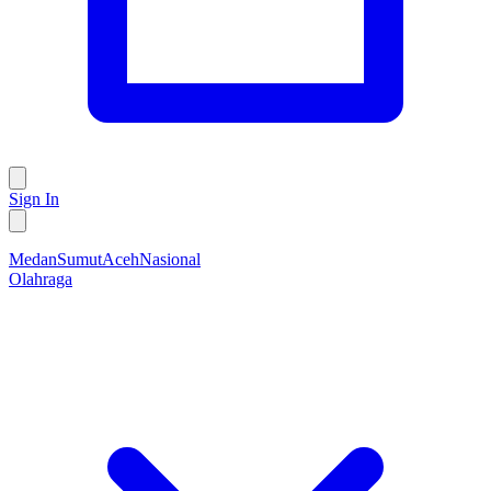
Sign In
Medan
Sumut
Aceh
Nasional
Olahraga