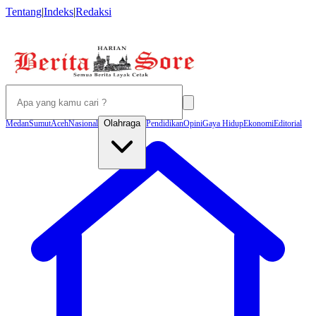
Tentang
|
Indeks
|
Redaksi
Olahraga
Medan
Sumut
Aceh
Nasional
Pendidikan
Opini
Gaya Hidup
Ekonomi
Editorial