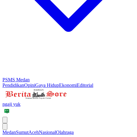
PSMS Medan
Pendidikan
Opini
Gaya Hidup
Ekonomi
Editorial
ngaji yuk
Medan
Sumut
Aceh
Nasional
Olahraga