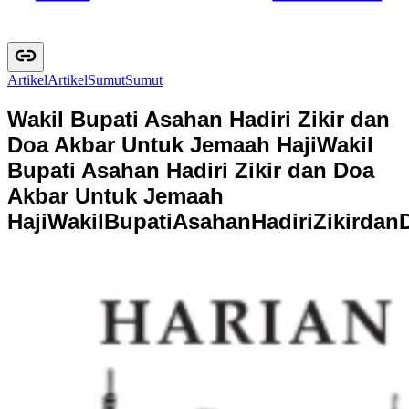
Artikel
A
r
t
i
k
e
l
Sumut
S
u
m
u
t
Wakil Bupati Asahan Hadiri Zikir dan
Doa Akbar Untuk Jemaah Haji
Wakil
Bupati Asahan Hadiri Zikir dan Doa
Akbar Untuk Jemaah
Haji
W
a
k
i
l
B
u
p
a
t
i
A
s
a
h
a
n
H
a
d
i
r
i
Z
i
k
i
r
d
a
n