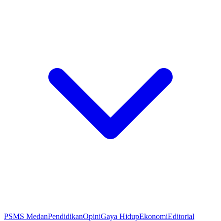
PSMS Medan
Pendidikan
Opini
Gaya Hidup
Ekonomi
Editorial