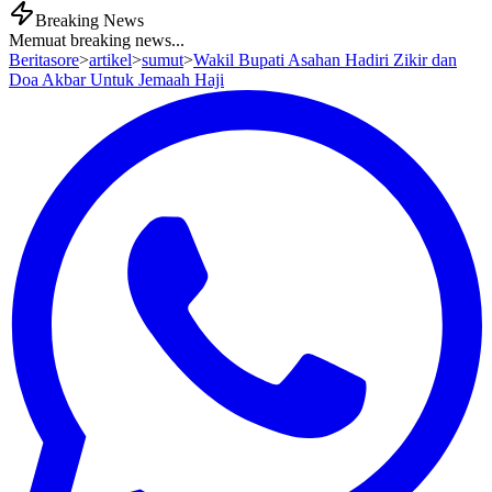
Breaking News
Memuat breaking news...
Beritasore
>
artikel
>
sumut
>
Wakil Bupati Asahan Hadiri Zikir dan
Doa Akbar Untuk Jemaah Haji