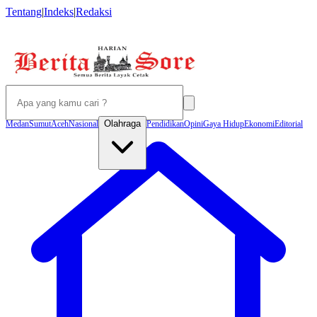
Tentang
|
Indeks
|
Redaksi
Olahraga
Medan
Sumut
Aceh
Nasional
Pendidikan
Opini
Gaya Hidup
Ekonomi
Editorial