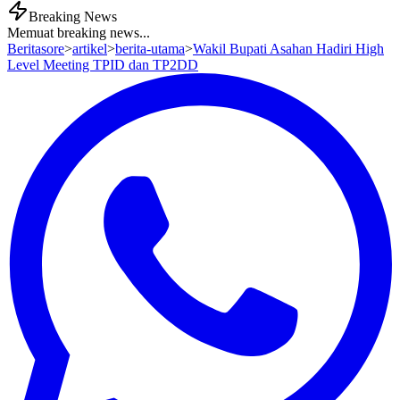
Breaking News
Memuat breaking news...
Beritasore
>
artikel
>
berita-utama
>
Wakil Bupati Asahan Hadiri High
Level Meeting TPID dan TP2DD