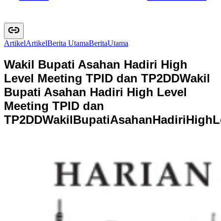
Artikel
A
r
t
i
k
e
l
Berita Utama
B
e
r
i
t
a
U
t
a
m
a
Wakil Bupati Asahan Hadiri High
Level Meeting TPID dan TP2DD
Wakil
Bupati Asahan Hadiri High Level
Meeting TPID dan
TP2DD
W
a
k
i
l
B
u
p
a
t
i
A
s
a
h
a
n
H
a
d
i
r
i
H
i
g
h
L