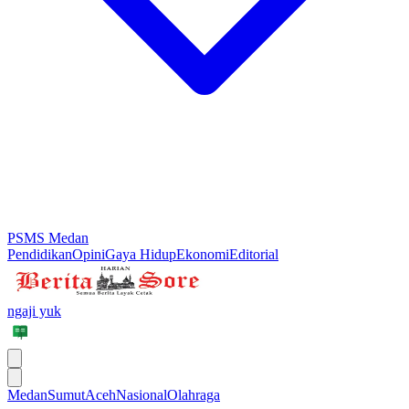
PSMS Medan
Pendidikan
Opini
Gaya Hidup
Ekonomi
Editorial
ngaji yuk
Medan
Sumut
Aceh
Nasional
Olahraga