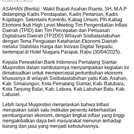
ASAHAN (Berita) : Wakil Bupati Asahan Rianto, SH, M.A.P
didampingi Kadis Pendapatan, Kadis Pertanian, Kadis
Kopdagin, Sekretaris Kominfo, Kabag Umum, Plh.Kabag
Ekonomi Ikuti High Level Meeting Tim Pengendalian Inflasi
Daerah (TPID) dan Tim Percepatan dan Perluasan
Digitalisasi Daerah (TP2DD) Wilayah Sisibataslabuhan
dengan Tema Penguatan Ketahanan Ekonomi Daerah
melalui Stabilitas Harga dan Inovasi Digital Terpadu,
bertempat di Hotel Niagara Parapat, Rabu (30/04/2025).
Kepala Perwakilan Bank Indonesia Pematang Siantar
Muqorobin dalam sambutannya menyampaikan kegiatan ini
dimaksudkan untuk mempercepat pertumbuhan ekonomi
khususnya di wilayah Sisibataslabuhan yaitu Kab. Asahan,
Kab. Simalungun, Kota Pematang Siantar, Kab. Batubara,
Kota Tanjung Balai, Kab. Labura, Kab.Labuhan Batu, Kab.
Labusel.
Lebih lanjut Muqorobin menjelaskan bahwa Inflasi
merupakan salah satu indikator penentu keberhasilan
pembangunan ekonomi, dengan tingkat inflasi yang tinggi
mengakibatkan daya beli masyarakat menurun terhadap
barang dan jasa yang menjadi kebutuhannya.