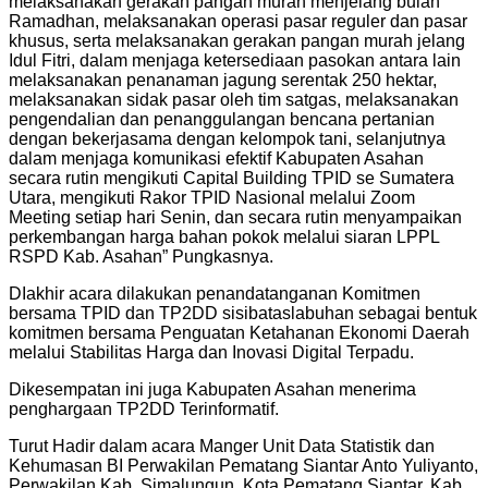
melaksanakan gerakan pangan murah menjelang bulan
Ramadhan, melaksanakan operasi pasar reguler dan pasar
khusus, serta melaksanakan gerakan pangan murah jelang
Idul Fitri, dalam menjaga ketersediaan pasokan antara lain
melaksanakan penanaman jagung serentak 250 hektar,
melaksanakan sidak pasar oleh tim satgas, melaksanakan
pengendalian dan penanggulangan bencana pertanian
dengan bekerjasama dengan kelompok tani, selanjutnya
dalam menjaga komunikasi efektif Kabupaten Asahan
secara rutin mengikuti Capital Building TPID se Sumatera
Utara, mengikuti Rakor TPID Nasional melalui Zoom
Meeting setiap hari Senin, dan secara rutin menyampaikan
perkembangan harga bahan pokok melalui siaran LPPL
RSPD Kab. Asahan” Pungkasnya.
DIakhir acara dilakukan penandatanganan Komitmen
bersama TPID dan TP2DD sisibataslabuhan sebagai bentuk
komitmen bersama Penguatan Ketahanan Ekonomi Daerah
melalui Stabilitas Harga dan Inovasi Digital Terpadu.
Dikesempatan ini juga Kabupaten Asahan menerima
penghargaan TP2DD Terinformatif.
Turut Hadir dalam acara Manger Unit Data Statistik dan
Kehumasan BI Perwakilan Pematang Siantar Anto Yuliyanto,
Perwakilan Kab. Simalungun, Kota Pematang Siantar, Kab.