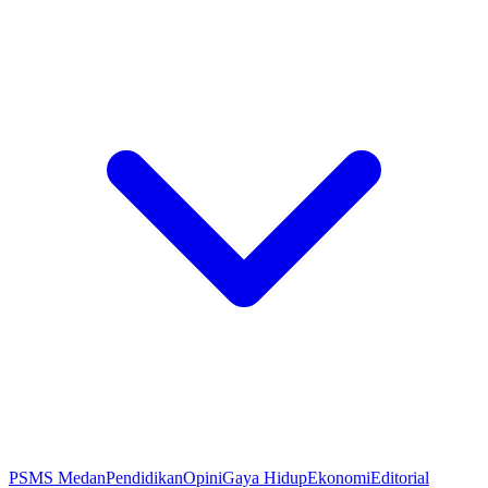
PSMS Medan
Pendidikan
Opini
Gaya Hidup
Ekonomi
Editorial