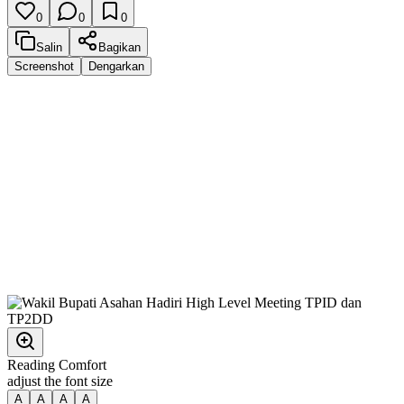
0
0
0
Salin
Bagikan
Screenshot
Dengarkan
Reading Comfort
adjust the font size
A
A
A
A