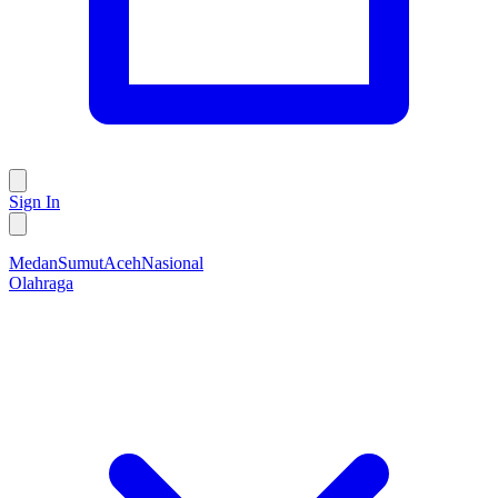
Sign In
Medan
Sumut
Aceh
Nasional
Olahraga