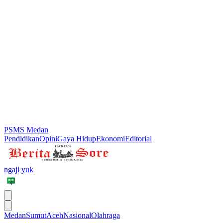
PSMS Medan
Pendidikan
Opini
Gaya Hidup
Ekonomi
Editorial
ngaji yuk
Medan
Sumut
Aceh
Nasional
Olahraga