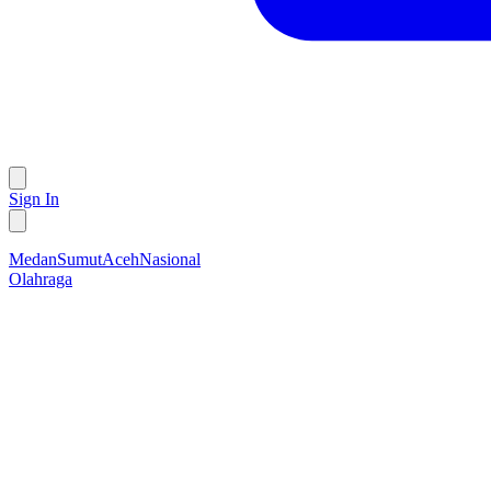
Sign In
Medan
Sumut
Aceh
Nasional
Olahraga