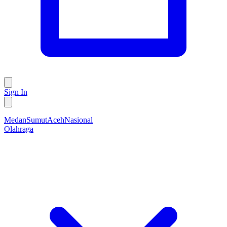
Sign In
Medan
Sumut
Aceh
Nasional
Olahraga