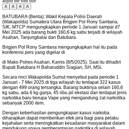
adjust the font size
A
A
A
A
BATUBARA (Berita): Wakil Kepala Polisi Daerah
(Wakapolda) Sumatera Utara Brigjen Pol Rony Samtana,
SIK, MTCP mengungkapkan periode 1 Januari sampai d7
Mei 2025 ada barang bukti 160,6 kg sabu terjadi di wilayah
Asahan, Tanjungbalai dan Batubara.
Brigjen Pol Rony Samtana mengungkapkan hal itu pada
konferensi pers yang digelar di
di Mako Polres Asahan, Kamis (8/5/2025). Saat itu dihadiri
Bupati Batubara H Baharuddin Siagian, SH, MSi.
Secara rinci Wakapolda Sumut menyebut pada periode 1
Januari - 7 Mei 2025 di tiga wilayah itu terdapat 322 kasus
dengan 499 orang tersangka. Barang buktinya selain 160,6
kg sabu, ada 6 kg ganja, 45 ribu pil ekstasi dan terdapat jenis
narkotika baru berupa Vape yang mengandung zat narkotika
sebanyak 2000 item.
Dengan keberhasilan pengungkapan kasus narkoba
diharapkan dapat memberikan efek jera bagi para pelaku
kejahatan serta meningkatkan kesadaran masyarakat dalam
mendukung upaya pemberantasan narkotika di wilayah