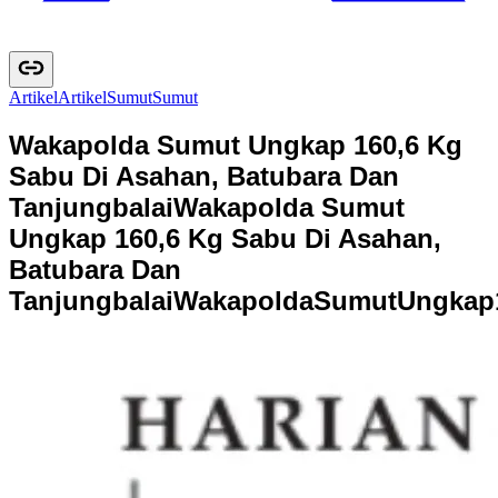
Artikel
A
r
t
i
k
e
l
Sumut
S
u
m
u
t
Wakapolda Sumut Ungkap 160,6 Kg
Sabu Di Asahan, Batubara Dan
Tanjungbalai
Wakapolda Sumut
Ungkap 160,6 Kg Sabu Di Asahan,
Batubara Dan
Tanjungbalai
W
a
k
a
p
o
l
d
a
S
u
m
u
t
U
n
g
k
a
p