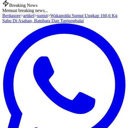
Breaking News
Memuat breaking news...
Beritasore
>
artikel
>
sumut
>
Wakapolda Sumut Ungkap 160,6 Kg
Sabu Di Asahan, Batubara Dan Tanjungbalai