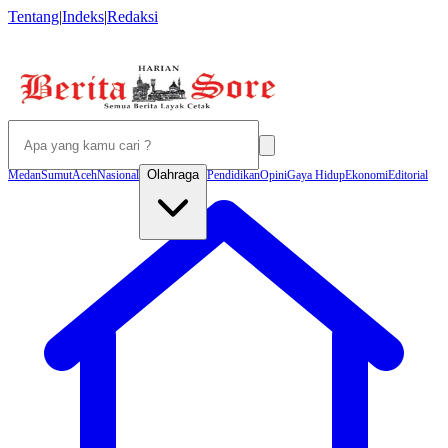
Tentang
|
Indeks
|
Redaksi
Olahraga
Medan
Sumut
Aceh
Nasional
Pendidikan
Opini
Gaya Hidup
Ekonomi
Editorial