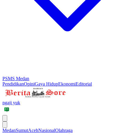
PSMS Medan
Pendidikan
Opini
Gaya Hidup
Ekonomi
Editorial
ngaji yuk
Medan
Sumut
Aceh
Nasional
Olahraga