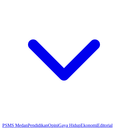
PSMS Medan
Pendidikan
Opini
Gaya Hidup
Ekonomi
Editorial