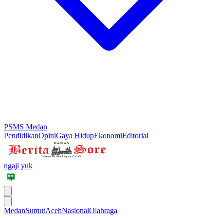
PSMS Medan
Pendidikan
Opini
Gaya Hidup
Ekonomi
Editorial
ngaji yuk
Medan
Sumut
Aceh
Nasional
Olahraga