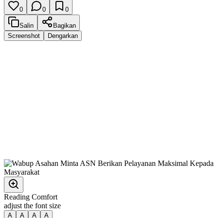
0
0
0
Salin
Bagikan
Screenshot
Dengarkan
Reading Comfort
adjust the font size
A
A
A
A