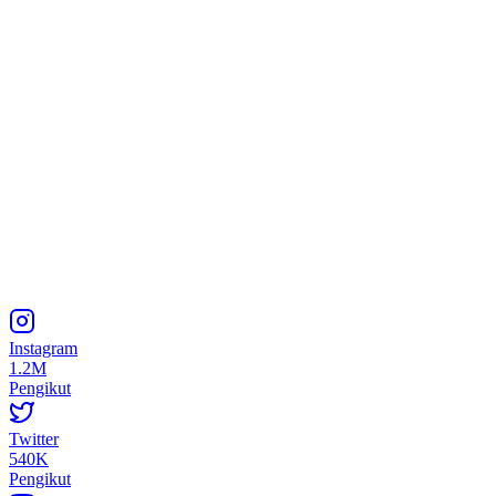
Instagram
1.2M
Pengikut
Twitter
540K
Pengikut