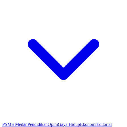
PSMS Medan
Pendidikan
Opini
Gaya Hidup
Ekonomi
Editorial