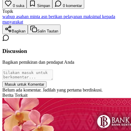
0
suka
Simpan
0
komentar
Topik
wabup asahan minta asn berikan pelayanan maksimal kepada
masyarakat
Bagikan
Salin Tautan
Discussion
Bagikan pemikiran dan pendapat Anda
Masuk untuk Komentar
Belum ada komentar. Jadilah yang pertama berdiskusi.
Berita Terkait