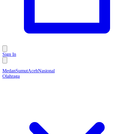
Sign In
Medan
Sumut
Aceh
Nasional
Olahraga