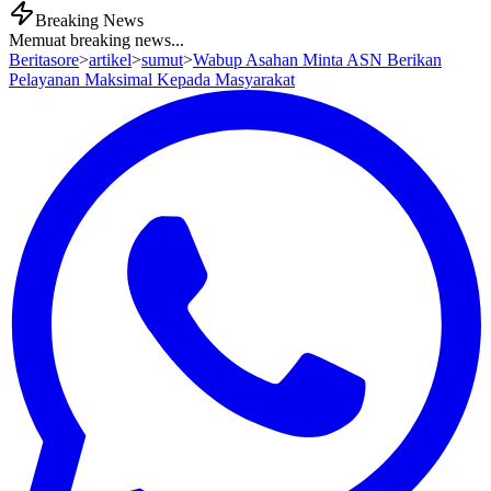
Breaking News
Memuat breaking news...
Beritasore
>
artikel
>
sumut
>
Wabup Asahan Minta ASN Berikan
Pelayanan Maksimal Kepada Masyarakat