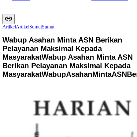
Artikel
A
r
t
i
k
e
l
Sumut
S
u
m
u
t
Wabup Asahan Minta ASN Berikan
Pelayanan Maksimal Kepada
Masyarakat
Wabup Asahan Minta ASN
Berikan Pelayanan Maksimal Kepada
Masyarakat
W
a
b
u
p
A
s
a
h
a
n
M
i
n
t
a
A
S
N
B
e