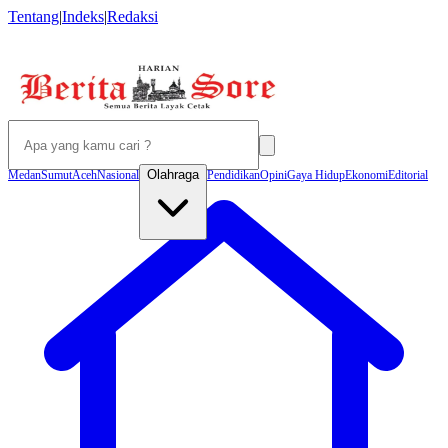
Tentang
|
Indeks
|
Redaksi
Olahraga
Medan
Sumut
Aceh
Nasional
Pendidikan
Opini
Gaya Hidup
Ekonomi
Editorial