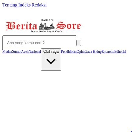
Tentang
|
Indeks
|
Redaksi
Olahraga
Medan
Sumut
Aceh
Nasional
Pendidikan
Opini
Gaya Hidup
Ekonomi
Editorial