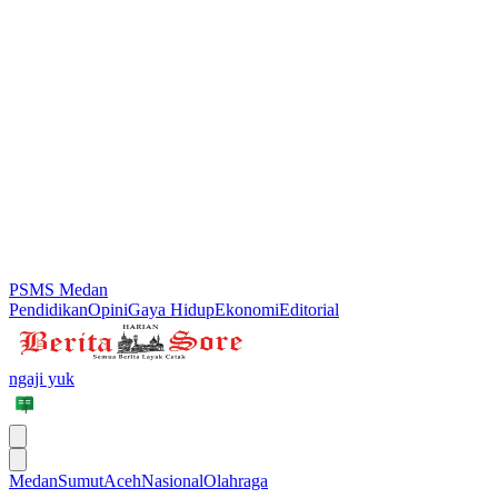
PSMS Medan
Pendidikan
Opini
Gaya Hidup
Ekonomi
Editorial
ngaji yuk
Medan
Sumut
Aceh
Nasional
Olahraga