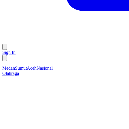
Sign In
Medan
Sumut
Aceh
Nasional
Olahraga