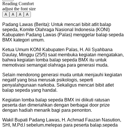
Reading Comfort
adjust the font size
A
A
A
A
Padang Lawas (Berita): Untuk mencari bibit atlit balap
sepeda, Komite Olahraga Nasional Indonesia (KONI)
Kabupaten Padang Lawas (Palas) menggelar balap sepeda
BMX kategori umum.
Ketua Umum KONI Kabupaten Palas, H. Ali Syahbana
Daulay, Minggu (25/5) saat membuka kegiatan mengatakan,
bahwa kegiatan lomba balap sepeda BMX itu untuk
memotivasi semangat olahraga para generasi muda.
Selain mendorong generasi muda untuk menjauhi kegiatan
negatif yang bisa merusak psikologis, seperti
penyalahgunaan narkoba. Sekaligus mencari bibit atlet
balap sepeda yang handal.
Kegiatan lomba balap sepeda BMX ini diikuti ratusan
peserta dan dimeriahkan dengan berbagai door prize
dengan hadiah menarik bagi para penonton.
Wakil Bupati Padang Lawas, H. Achmad Fauzan Nasution,
SHI, M.Pd.I sebelum.melepas para peserta balap.sepeda