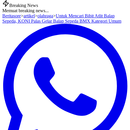
Breaking News
Memuat breaking news...
Beritasore
>
artikel
>
olahraga
>
Untuk Mencari Bibit Atlit Balap
Sepeda, KONI Palas Gelar Balap Sepeda BMX Kategori Umum