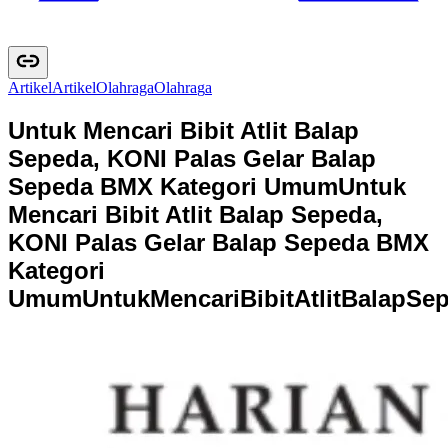
Artikel
A
r
t
i
k
e
l
Olahraga
O
l
a
h
r
a
g
a
Untuk Mencari Bibit Atlit Balap
Sepeda, KONI Palas Gelar Balap
Sepeda BMX Kategori Umum
Untuk
Mencari Bibit Atlit Balap Sepeda,
KONI Palas Gelar Balap Sepeda BMX
Kategori
Umum
U
n
t
u
k
M
e
n
c
a
r
i
B
i
b
i
t
A
t
l
i
t
B
a
l
a
p
S
e