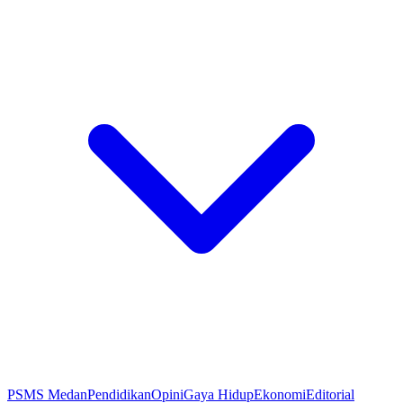
PSMS Medan
Pendidikan
Opini
Gaya Hidup
Ekonomi
Editorial