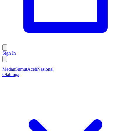
Sign In
Medan
Sumut
Aceh
Nasional
Olahraga