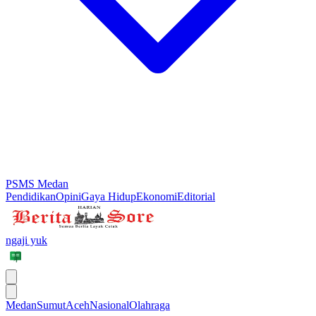
PSMS Medan
Pendidikan
Opini
Gaya Hidup
Ekonomi
Editorial
ngaji yuk
Medan
Sumut
Aceh
Nasional
Olahraga