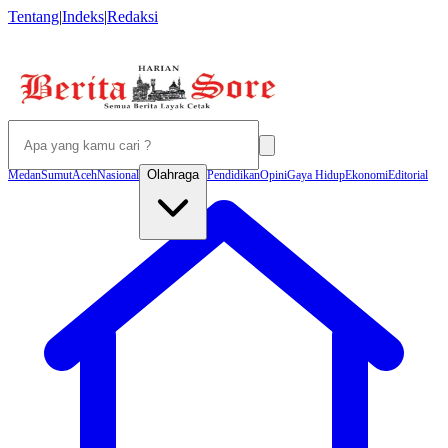
Tentang
|
Indeks
|
Redaksi
Olahraga
Medan
Sumut
Aceh
Nasional
Pendidikan
Opini
Gaya Hidup
Ekonomi
Editorial