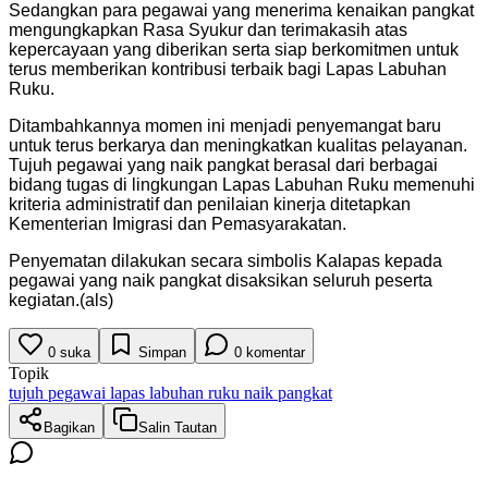
Sedangkan para pegawai yang menerima kenaikan pangkat
mengungkapkan Rasa Syukur dan terimakasih atas
kepercayaan yang diberikan serta siap berkomitmen untuk
terus memberikan kontribusi terbaik bagi Lapas Labuhan
Ruku.
Ditambahkannya momen ini menjadi penyemangat baru
untuk terus berkarya dan meningkatkan kualitas pelayanan.
Tujuh pegawai yang naik pangkat berasal dari berbagai
bidang tugas di lingkungan Lapas Labuhan Ruku memenuhi
kriteria administratif dan penilaian kinerja ditetapkan
Kementerian Imigrasi dan Pemasyarakatan.
Penyematan dilakukan secara simbolis Kalapas kepada
pegawai yang naik pangkat disaksikan seluruh peserta
kegiatan.(als)
0
suka
Simpan
0
komentar
Topik
tujuh pegawai lapas labuhan ruku naik pangkat
Bagikan
Salin Tautan