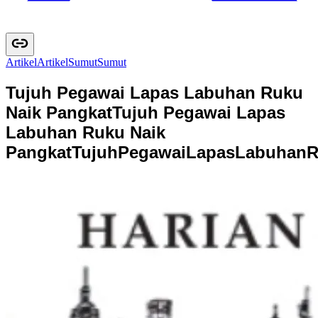
Artikel
A
r
t
i
k
e
l
Sumut
S
u
m
u
t
Tujuh Pegawai Lapas Labuhan Ruku
Naik Pangkat
Tujuh Pegawai Lapas
Labuhan Ruku Naik
Pangkat
T
u
j
u
h
P
e
g
a
w
a
i
L
a
p
a
s
L
a
b
u
h
a
n