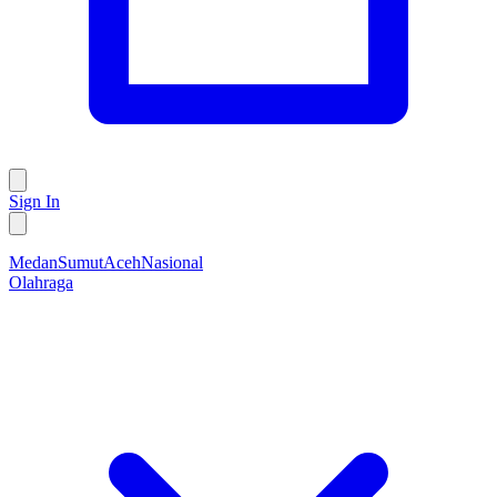
Sign In
Medan
Sumut
Aceh
Nasional
Olahraga