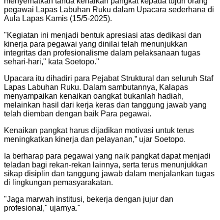
menyematkan tanda kenaikan pangkat kepada tujuh orang
pegawai Lapas Labuhan Ruku dalam Upacara sederhana di
Aula Lapas Kamis (15/5-2025).
"
Kegiatan ini menjadi bentuk apresiasi atas dedikasi dan
kinerja para pegawai yang dinilai telah menunjukkan
integritas dan profesionalisme dalam pelaksanaan tugas
sehari-hari," kata Soetopo.
"
Upacara itu dihadiri para Pejabat Struktural dan seluruh Staf
Lapas Labuhan Ruku. Dalam sambutannya, Kalapas
menyampaikan kenaikan oangkat bukanlah hadiah,
melainkan hasil dari kerja keras dan tanggung jawab yang
telah diemban dengan baik Para pegawai.
Kenaikan pangkat harus dijadikan motivasi untuk terus
meningkatkan kinerja dan pelayanan,” ujar Soetopo.
Ia berharap para pegawai yang naik pangkat dapat menjadi
teladan bagi rekan-rekan lainnya, serta terus menunjukkan
sikap disiplin dan tanggung jawab dalam menjalankan tugas
di lingkungan pemasyarakatan.
"
Jaga marwah institusi, bekerja dengan jujur dan
profesional," ujarnya.
"