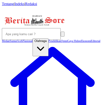
Tentang
|
Indeks
|
Redaksi
Olahraga
Medan
Sumut
Aceh
Nasional
Pendidikan
Opini
Gaya Hidup
Ekonomi
Editorial