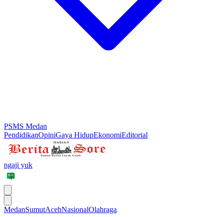
PSMS Medan
Pendidikan
Opini
Gaya Hidup
Ekonomi
Editorial
ngaji yuk
Medan
Sumut
Aceh
Nasional
Olahraga