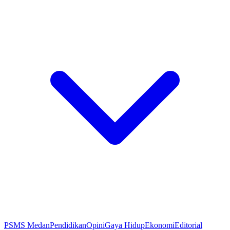
PSMS Medan
Pendidikan
Opini
Gaya Hidup
Ekonomi
Editorial