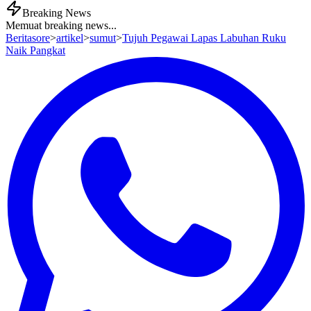
Breaking News
Memuat breaking news...
Beritasore
>
artikel
>
sumut
>
Tujuh Pegawai Lapas Labuhan Ruku
Naik Pangkat