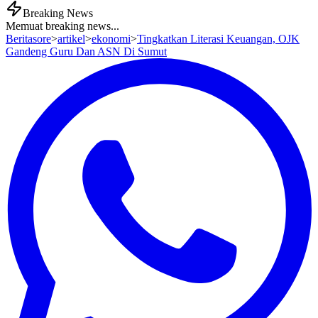
Breaking News
Memuat breaking news...
Beritasore
>
artikel
>
ekonomi
>
Tingkatkan Literasi Keuangan, OJK
Gandeng Guru Dan ASN Di Sumut