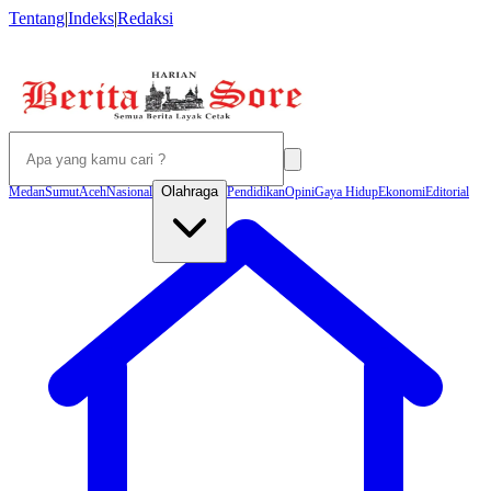
Tentang
|
Indeks
|
Redaksi
Olahraga
Medan
Sumut
Aceh
Nasional
Pendidikan
Opini
Gaya Hidup
Ekonomi
Editorial