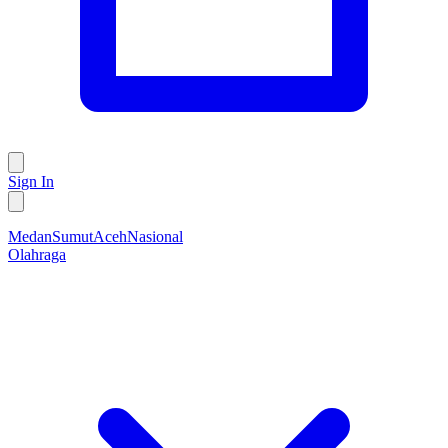
Sign In
Medan
Sumut
Aceh
Nasional
Olahraga