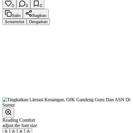
0
0
0
Salin
Bagikan
Screenshot
Dengarkan
Reading Comfort
adjust the font size
A
A
A
A