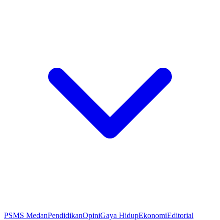
PSMS Medan
Pendidikan
Opini
Gaya Hidup
Ekonomi
Editorial