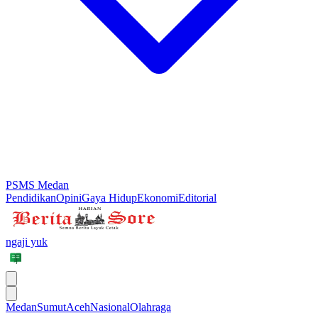
PSMS Medan
Pendidikan
Opini
Gaya Hidup
Ekonomi
Editorial
ngaji yuk
Medan
Sumut
Aceh
Nasional
Olahraga