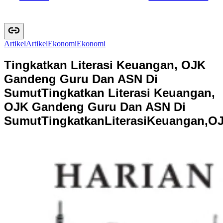
Artikel
A
r
t
i
k
e
l
Ekonomi
E
k
o
n
o
m
i
Tingkatkan Literasi Keuangan, OJK
Gandeng Guru Dan ASN Di
Sumut
Tingkatkan Literasi Keuangan,
OJK Gandeng Guru Dan ASN Di
Sumut
T
i
n
g
k
a
t
k
a
n
L
i
t
e
r
a
s
i
K
e
u
a
n
g
a
n
,
O