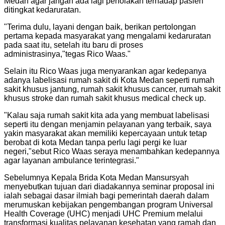
Medan agar jangan ada lagi penolakan terhadap pasien
ditingkat kedaruratan.
"
Terima dulu, layani dengan baik, berikan pertolongan
pertama kepada masyarakat yang mengalami kedaruratan
pada saat itu, setelah itu baru di proses
administrasinya,"tegas Rico Waas.
"
Selain itu Rico Waas juga menyarankan agar kedepanya
adanya labelisasi rumah sakit di Kota Medan seperti rumah
sakit khusus jantung, rumah sakit khusus cancer, rumah sakit
khusus stroke dan rumah sakit khusus medical check up.
"
Kalau saja rumah sakit kita ada yang membuat labelisasi
seperti itu dengan menjamin pelayanan yang terbaik, saya
yakin masyarakat akan memiliki kepercayaan untuk tetap
berobat di kota Medan tanpa perlu lagi pergi ke luar
negeri,"sebut Rico Waas seraya menambahkan kedepannya
agar layanan ambulance terintegrasi.
"
Sebelumnya Kepala Brida Kota Medan Mansursyah
menyebutkan tujuan dari diadakannya seminar proposal ini
ialah sebagai dasar ilmiah bagi pemerintah daerah dalam
merumuskan kebijakan pengembangan program Universal
Health Coverage (UHC) menjadi UHC Premium melalui
transformasi kualitas pelayanan kesehatan yang ramah dan