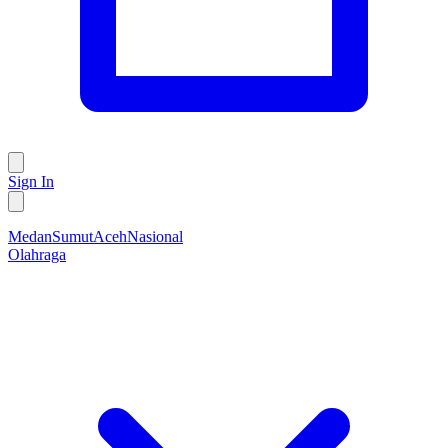
Sign In
Medan
Sumut
Aceh
Nasional
Olahraga