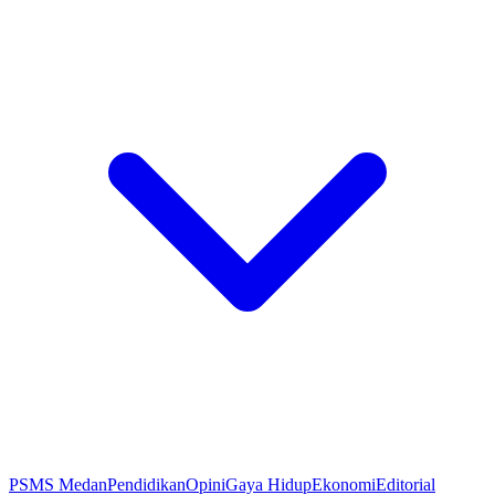
PSMS Medan
Pendidikan
Opini
Gaya Hidup
Ekonomi
Editorial