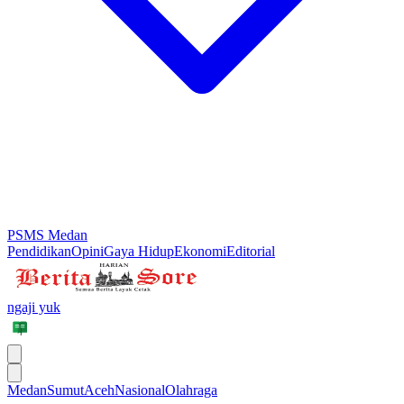
PSMS Medan
Pendidikan
Opini
Gaya Hidup
Ekonomi
Editorial
ngaji yuk
Medan
Sumut
Aceh
Nasional
Olahraga