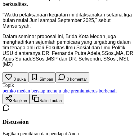
berkualitas.
"
Waktu pelaksanaan kegiatan ini dilaksanakan selama tiga
bulan mulai Juni sampai September 2025," sebut
Mansursyah.
"
Dalam seminar proposal ini, Brida Kota Medan juga
menghadirkan sejumlah pembicara yang tergabung dalam
tim tenaga ahli dari Fakultas Ilmu Sosial dan Ilmu Politik
USU diantaranya DR. Fernanda Putra Adela,SSos.,MA, DR.
Agus Suriadi,SSos.,MSP dan DR. Selwendri, SSos., MSI.
(MZ)
0
suka
Simpan
0
komentar
Topik
pemko medan bersiap menuju uhc premium
terus berbenah
Bagikan
Salin Tautan
Discussion
Bagikan pemikiran dan pendapat Anda