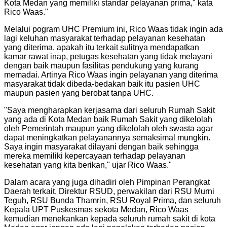
Kota Medan yang memiliki standar pelayanan prima," kata
Rico Waas.
"
Melalui pogram UHC Premium ini, Rico Waas tidak ingin ada
lagi keluhan masyarakat terhadap pelayanan kesehatan
yang diterima, apakah itu terkait sulitnya mendapatkan
kamar rawat inap, petugas kesehatan yang tidak melayani
dengan baik maupun fasilitas pendukung yang kurang
memadai. Artinya Rico Waas ingin pelayanan yang diterima
masyarakat tidak dibeda-bedakan baik itu pasien UHC
maupun pasien yang berobat tanpa UHC.
"
Saya mengharapkan kerjasama dari seluruh Rumah Sakit
yang ada di Kota Medan baik Rumah Sakit yang dikelolah
oleh Pemerintah maupun yang dikelolah oleh swasta agar
dapat meningkatkan pelayanannya semaksimal mungkin.
Saya ingin masyarakat dilayani dengan baik sehingga
mereka memiliki kepercayaan terhadap pelayanan
kesehatan yang kita berikan," ujar Rico Waas.
"
Dalam acara yang juga dihadiri oleh Pimpinan Perangkat
Daerah terkait, Direktur RSUD, perwakilan dari RSU Murni
Teguh, RSU Bunda Thamrin, RSU Royal Prima, dan seluruh
Kepala UPT Puskesmas sekota Medan, Rico Waas
kemudian menekankan kepada seluruh rumah sakit di kota