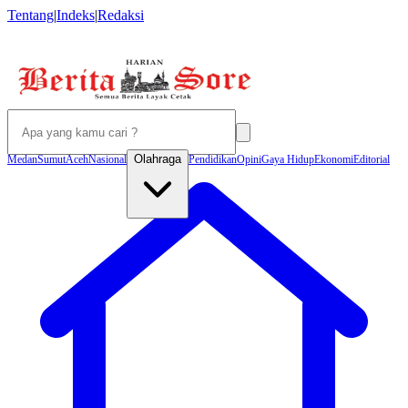
Tentang
|
Indeks
|
Redaksi
Olahraga
Medan
Sumut
Aceh
Nasional
Pendidikan
Opini
Gaya Hidup
Ekonomi
Editorial