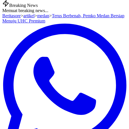
Breaking News
Memuat breaking news...
Beritasore
>
artikel
>
medan
>
Terus Berbenah, Pemko Medan Bersiap
Menuju UHC Premium