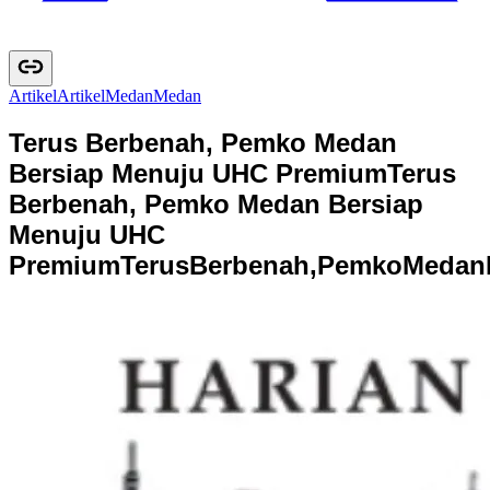
Artikel
A
r
t
i
k
e
l
Medan
M
e
d
a
n
Terus Berbenah, Pemko Medan
Bersiap Menuju UHC Premium
Terus
Berbenah, Pemko Medan Bersiap
Menuju UHC
Premium
T
e
r
u
s
B
e
r
b
e
n
a
h
,
P
e
m
k
o
M
e
d
a
n