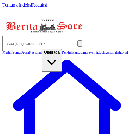
Tentang
|
Indeks
|
Redaksi
Olahraga
Medan
Sumut
Aceh
Nasional
Pendidikan
Opini
Gaya Hidup
Ekonomi
Editorial