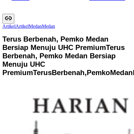
Artikel
A
r
t
i
k
e
l
Medan
M
e
d
a
n
Terus Berbenah, Pemko Medan
Bersiap Menuju UHC Premium
Terus
Berbenah, Pemko Medan Bersiap
Menuju UHC
Premium
T
e
r
u
s
B
e
r
b
e
n
a
h
,
P
e
m
k
o
M
e
d
a
n