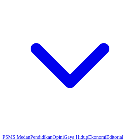
PSMS Medan
Pendidikan
Opini
Gaya Hidup
Ekonomi
Editorial