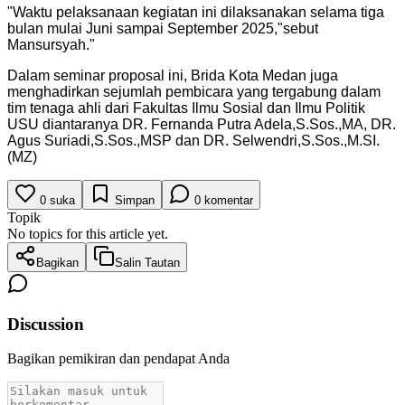
"
Waktu pelaksanaan kegiatan ini dilaksanakan selama tiga
bulan mulai Juni sampai September 2025,"sebut
Mansursyah.
"
Dalam seminar proposal ini, Brida Kota Medan juga
menghadirkan sejumlah pembicara yang tergabung dalam
tim tenaga ahli dari Fakultas Ilmu Sosial dan Ilmu Politik
USU diantaranya DR. Fernanda Putra Adela,S.Sos.,MA, DR.
Agus Suriadi,S.Sos.,MSP dan DR. Selwendri,S.Sos.,M.SI.
(MZ)
0
suka
Simpan
0
komentar
Topik
No topics for this article yet.
Bagikan
Salin Tautan
Discussion
Bagikan pemikiran dan pendapat Anda