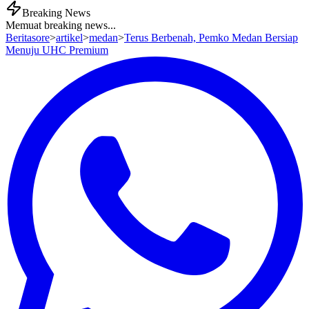
Breaking News
Memuat breaking news...
Beritasore
>
artikel
>
medan
>
Terus Berbenah, Pemko Medan Bersiap
Menuju UHC Premium