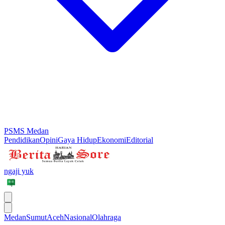
PSMS Medan
Pendidikan
Opini
Gaya Hidup
Ekonomi
Editorial
ngaji yuk
Medan
Sumut
Aceh
Nasional
Olahraga