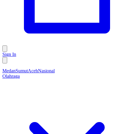
Sign In
Medan
Sumut
Aceh
Nasional
Olahraga