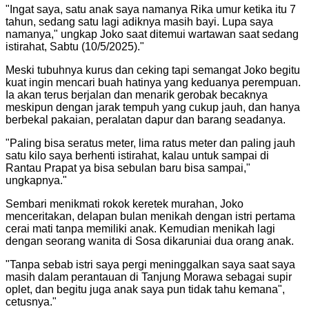
"
Ingat saya, satu anak saya namanya Rika umur ketika itu 7
tahun, sedang satu lagi adiknya masih bayi. Lupa saya
namanya," ungkap Joko saat ditemui wartawan saat sedang
istirahat, Sabtu (10/5/2025).
"
Meski tubuhnya kurus dan ceking tapi semangat Joko begitu
kuat ingin mencari buah hatinya yang keduanya perempuan.
Ia akan terus berjalan dan menarik gerobak becaknya
meskipun dengan jarak tempuh yang cukup jauh, dan hanya
berbekal pakaian, peralatan dapur dan barang seadanya.
"
Paling bisa seratus meter, lima ratus meter dan paling jauh
satu kilo saya berhenti istirahat, kalau untuk sampai di
Rantau Prapat ya bisa sebulan baru bisa sampai,"
ungkapnya.
"
Sembari menikmati rokok keretek murahan, Joko
menceritakan, delapan bulan menikah dengan istri pertama
cerai mati tanpa memiliki anak. Kemudian menikah lagi
dengan seorang wanita di Sosa dikaruniai dua orang anak.
"
Tanpa sebab istri saya pergi meninggalkan saya saat saya
masih dalam perantauan di Tanjung Morawa sebagai supir
oplet, dan begitu juga anak saya pun tidak tahu kemana",
cetusnya.
"