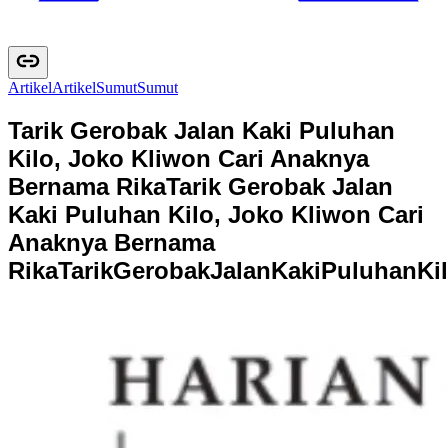
Artikel
A
r
t
i
k
e
l
Sumut
S
u
m
u
t
Tarik Gerobak Jalan Kaki Puluhan
Kilo, Joko Kliwon Cari Anaknya
Bernama Rika
Tarik Gerobak Jalan
Kaki Puluhan Kilo, Joko Kliwon Cari
Anaknya Bernama
Rika
T
a
r
i
k
G
e
r
o
b
a
k
J
a
l
a
n
K
a
k
i
P
u
l
u
h
a
n
K
i
l