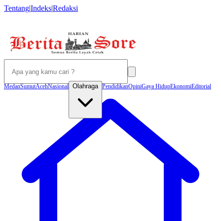
Tentang
|
Indeks
|
Redaksi
Olahraga
Medan
Sumut
Aceh
Nasional
Pendidikan
Opini
Gaya Hidup
Ekonomi
Editorial