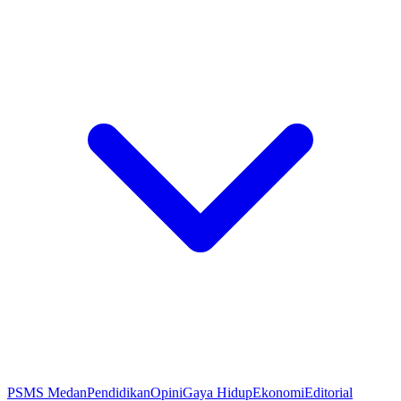
PSMS Medan
Pendidikan
Opini
Gaya Hidup
Ekonomi
Editorial