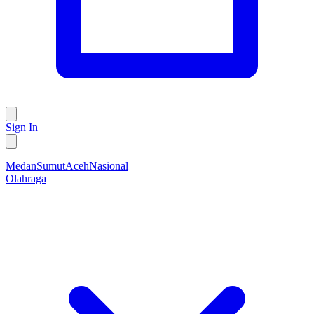
Sign In
Medan
Sumut
Aceh
Nasional
Olahraga