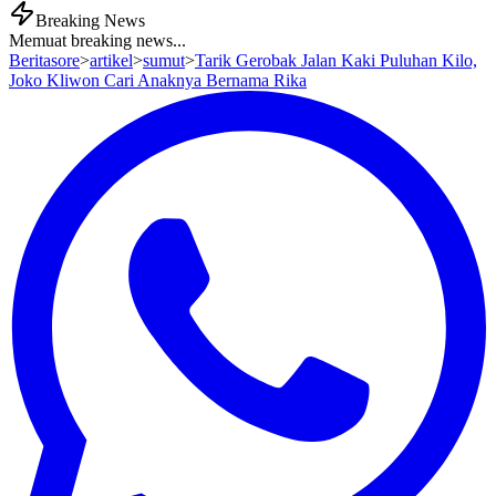
Breaking News
Memuat breaking news...
Beritasore
>
artikel
>
sumut
>
Tarik Gerobak Jalan Kaki Puluhan Kilo,
Joko Kliwon Cari Anaknya Bernama Rika