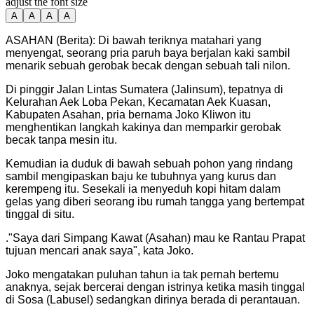
adjust the font size
A
A
A
A
ASAHAN (Berita): Di bawah teriknya matahari yang
menyengat, seorang pria paruh baya berjalan kaki sambil
menarik sebuah gerobak becak dengan sebuah tali nilon.
Di pinggir Jalan Lintas Sumatera (Jalinsum), tepatnya di
Kelurahan Aek Loba Pekan, Kecamatan Aek Kuasan,
Kabupaten Asahan, pria bernama Joko Kliwon itu
menghentikan langkah kakinya dan memparkir gerobak
becak tanpa mesin itu.
Kemudian ia duduk di bawah sebuah pohon yang rindang
sambil mengipaskan baju ke tubuhnya yang kurus dan
kerempeng itu. Sesekali ia menyeduh kopi hitam dalam
gelas yang diberi seorang ibu rumah tangga yang bertempat
tinggal di situ.
."Saya dari Simpang Kawat (Asahan) mau ke Rantau Prapat
tujuan mencari anak saya", kata Joko.
Joko mengatakan puluhan tahun ia tak pernah bertemu
anaknya, sejak bercerai dengan istrinya ketika masih tinggal
di Sosa (Labusel) sedangkan dirinya berada di perantauan.