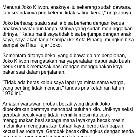
Menurut Joko Kliwon, anaknya itu sekarang sudah dewasa,
tapi seandainya pun ketemu tidak saling kenal," ungkapnya.
Joko berharap suatu saat ia bisa bertemu dengan kedua
anaknya walaupun tanpa istrinya yang sudah meninggalkan
dirinya. "Kalau nanti saya tidak bisa berjumpa dengan anak
saya, saya akan lanjut sampai ke Kota Pinang, mungkin bisa
sampai ke Riau," ujar Joko.
Sementara ditanya bekal yang dibawa dalam perjalanan,
Joko Kliwon mengatakan hanya peralatan dapur satu buah
periuk untuk memasak nasi dengan menggunakan kayu
bakar saat dalam perjalanan.
"
Tidak ada beras kalau saya lapar ya minta sama warga,
yang penting tidak mencuri," tandas pria kelahiran tahun
1976 ini.
"
Amatan wartawan grobak becak yang ditarik Joko
diperkirakan beratnya mencapai puluhan kilo. Uniknya seksi
gerobak becak yang tidak memiliki mesin itu tidak
menggunakan besi sebagaimana layaknya becak mesin,
melainkan menggunakan bahan kayu, beroti dan papan,
kecuali as rodanya. Gerobak becak dibungkus dengan tenda
biru untuk menghindari hujan dan panas.