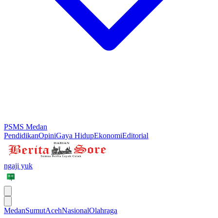
PSMS Medan
Pendidikan
Opini
Gaya Hidup
Ekonomi
Editorial
ngaji yuk
Medan
Sumut
Aceh
Nasional
Olahraga