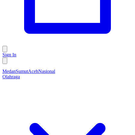
Sign In
Medan
Sumut
Aceh
Nasional
Olahraga