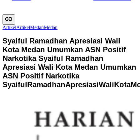
Artikel
A
r
t
i
k
e
l
Medan
M
e
d
a
n
‎Syaiful Ramadhan Apresiasi Wali
Kota Medan Umumkan ASN Positif
Narkotika ‎
‎Syaiful Ramadhan
Apresiasi Wali Kota Medan Umumkan
ASN Positif Narkotika
S
y
a
i
f
u
l
R
a
m
a
d
h
a
n
A
p
r
e
s
i
a
s
i
W
a
l
i
K
o
t
a
M