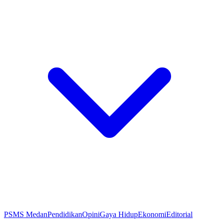
PSMS Medan
Pendidikan
Opini
Gaya Hidup
Ekonomi
Editorial