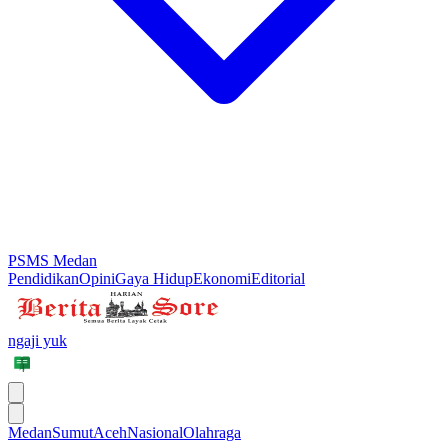
PSMS Medan
Pendidikan
Opini
Gaya Hidup
Ekonomi
Editorial
ngaji yuk
Medan
Sumut
Aceh
Nasional
Olahraga