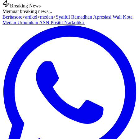
Breaking News
Memuat breaking news...
Beritasore
>
artikel
>
medan
>
‎Syaiful Ramadhan Apresiasi Wali Kota
Medan Umumkan ASN Positif Narkotika ‎