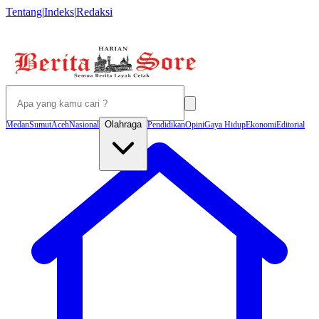
Tentang
|
Indeks
|
Redaksi
Olahraga
Medan
Sumut
Aceh
Nasional
Pendidikan
Opini
Gaya Hidup
Ekonomi
Editorial