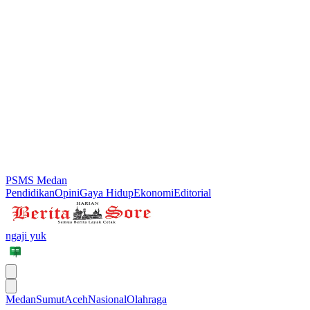
PSMS Medan
Pendidikan
Opini
Gaya Hidup
Ekonomi
Editorial
ngaji yuk
Medan
Sumut
Aceh
Nasional
Olahraga