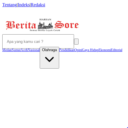
Tentang
|
Indeks
|
Redaksi
Olahraga
Medan
Sumut
Aceh
Nasional
Pendidikan
Opini
Gaya Hidup
Ekonomi
Editorial