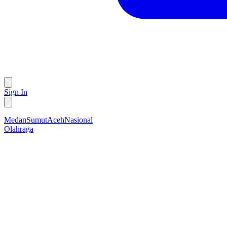
Sign In
Medan
Sumut
Aceh
Nasional
Olahraga