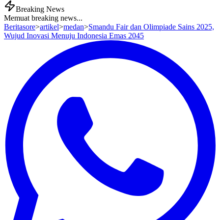
Breaking News
Memuat breaking news...
Beritasore
>
artikel
>
medan
>
Smandu Fair dan Olimpiade Sains 2025,
Wujud Inovasi Menuju Indonesia Emas 2045