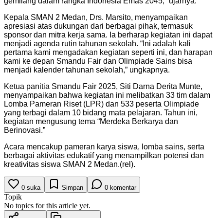
gemilang dalam rangka Indonesia Emas 2045,” ujarnya.
Kepala SMAN 2 Medan, Drs. Marsito, menyampaikan
apresiasi atas dukungan dari berbagai pihak, termasuk
sponsor dan mitra kerja sama. Ia berharap kegiatan ini dapat
menjadi agenda rutin tahunan sekolah. “Ini adalah kali
pertama kami mengadakan kegiatan seperti ini, dan harapan
kami ke depan Smandu Fair dan Olimpiade Sains bisa
menjadi kalender tahunan sekolah,” ungkapnya.
Ketua panitia Smandu Fair 2025, Siti Darna Derita Munte,
menyampaikan bahwa kegiatan ini melibatkan 33 tim dalam
Lomba Pameran Riset (LPR) dan 533 peserta Olimpiade
yang terbagi dalam 10 bidang mata pelajaran. Tahun ini,
kegiatan mengusung tema “Merdeka Berkarya dan
Berinovasi.”
Acara mencakup pameran karya siswa, lomba sains, serta
berbagai aktivitas edukatif yang menampilkan potensi dan
kreativitas siswa SMAN 2 Medan.(rel).
0
suka
Simpan
0
komentar
Topik
No topics for this article yet.