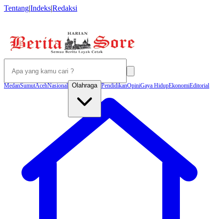
Tentang
|
Indeks
|
Redaksi
Olahraga
Medan
Sumut
Aceh
Nasional
Pendidikan
Opini
Gaya Hidup
Ekonomi
Editorial