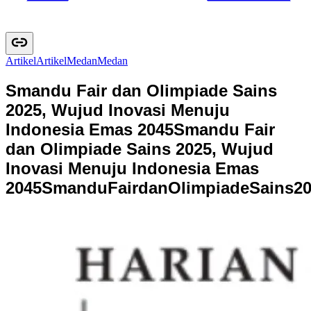
Artikel
A
r
t
i
k
e
l
Medan
M
e
d
a
n
Smandu Fair dan Olimpiade Sains
2025, Wujud Inovasi Menuju
Indonesia Emas 2045
Smandu Fair
dan Olimpiade Sains 2025, Wujud
Inovasi Menuju Indonesia Emas
2045
S
m
a
n
d
u
F
a
i
r
d
a
n
O
l
i
m
p
i
a
d
e
S
a
i
n
s
2