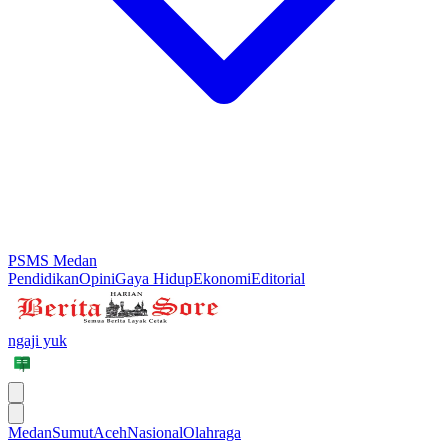
PSMS Medan
Pendidikan
Opini
Gaya Hidup
Ekonomi
Editorial
ngaji yuk
Medan
Sumut
Aceh
Nasional
Olahraga