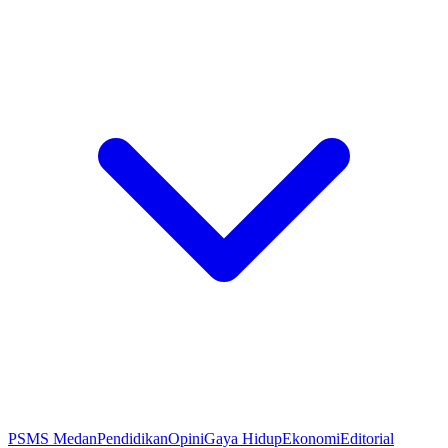
PSMS Medan
Pendidikan
Opini
Gaya Hidup
Ekonomi
Editorial