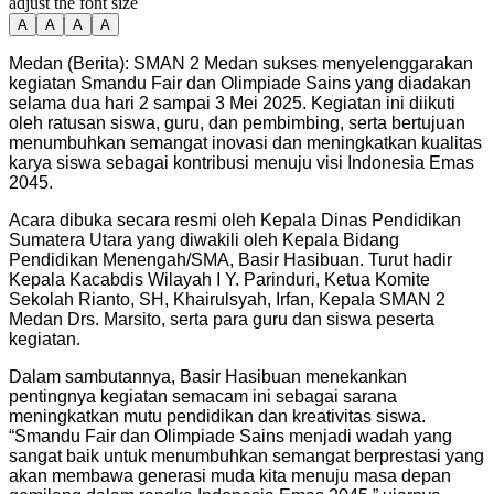
adjust the font size
A
A
A
A
Medan (Berita): SMAN 2 Medan sukses menyelenggarakan
kegiatan Smandu Fair dan Olimpiade Sains yang diadakan
selama dua hari 2 sampai 3 Mei 2025. Kegiatan ini diikuti
oleh ratusan siswa, guru, dan pembimbing, serta bertujuan
menumbuhkan semangat inovasi dan meningkatkan kualitas
karya siswa sebagai kontribusi menuju visi Indonesia Emas
2045.
Acara dibuka secara resmi oleh Kepala Dinas Pendidikan
Sumatera Utara yang diwakili oleh Kepala Bidang
Pendidikan Menengah/SMA, Basir Hasibuan. Turut hadir
Kepala Kacabdis Wilayah I Y. Parinduri, Ketua Komite
Sekolah Rianto, SH, Khairulsyah, Irfan, Kepala SMAN 2
Medan Drs. Marsito, serta para guru dan siswa peserta
kegiatan.
Dalam sambutannya, Basir Hasibuan menekankan
pentingnya kegiatan semacam ini sebagai sarana
meningkatkan mutu pendidikan dan kreativitas siswa.
“Smandu Fair dan Olimpiade Sains menjadi wadah yang
sangat baik untuk menumbuhkan semangat berprestasi yang
akan membawa generasi muda kita menuju masa depan