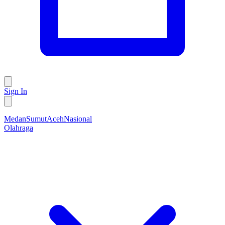
Sign In
Medan
Sumut
Aceh
Nasional
Olahraga