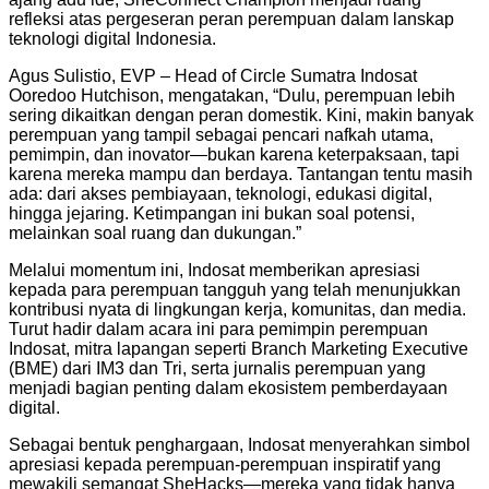
refleksi atas pergeseran peran perempuan dalam lanskap
teknologi digital Indonesia.
Agus Sulistio, EVP – Head of Circle Sumatra Indosat
Ooredoo Hutchison, mengatakan, “Dulu, perempuan lebih
sering dikaitkan dengan peran domestik. Kini, makin banyak
perempuan yang tampil sebagai pencari nafkah utama,
pemimpin, dan inovator—bukan karena keterpaksaan, tapi
karena mereka mampu dan berdaya. Tantangan tentu masih
ada: dari akses pembiayaan, teknologi, edukasi digital,
hingga jejaring. Ketimpangan ini bukan soal potensi,
melainkan soal ruang dan dukungan.”
Melalui momentum ini, Indosat memberikan apresiasi
kepada para perempuan tangguh yang telah menunjukkan
kontribusi nyata di lingkungan kerja, komunitas, dan media.
Turut hadir dalam acara ini para pemimpin perempuan
Indosat, mitra lapangan seperti Branch Marketing Executive
(BME) dari IM3 dan Tri, serta jurnalis perempuan yang
menjadi bagian penting dalam ekosistem pemberdayaan
digital.
Sebagai bentuk penghargaan, Indosat menyerahkan simbol
apresiasi kepada perempuan-perempuan inspiratif yang
mewakili semangat SheHacks—mereka yang tidak hanya