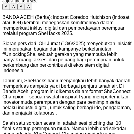
adjust the font size
A
A
A
A
BANDA ACEH (Berita): Indosat Ooredoo Hutchison (Indosat
atau IOH) kembali menegaskan komitmennya dalam
memperkuat inklusi digital dan pemberdayaan perempuan
melalui program SheHacks 2025.
Siaran pers dari IOH Jumat (13/6/2025) menyebutkan inisiatif
ini merupakan bagian dari kampanye berkelanjutan
#UnlockingShe, sebuah gerakan yang membuka lebih
banyak ruang, akses, dan peluang bagi perempuan untuk
berkembang dan berkontribusi di ekosistem digital
Indonesia.
Tahun ini, SheHacks hadir menjangkau lebih banyak daerah,
memperluas dampaknya di berbagai penjuru tanah air. Di
Banda Aceh, program ini dikemas dalam format SheConnect
Champion—sebuah wadah inspiratif yang mempertemukan
inovator muda perempuan dengan para pemimpin serta
pelaku industri digital, untuk saling berbagi ide, pengalaman,
dan menjajaki kolaborasi.
Salah satu sorotan acara ini adalah sesi pitching dari 10
finalis startup perempuan muda. Namun lebih dari sekadar
ajang adu ide, SheConnect Champion menjadi ruang