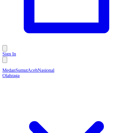
Sign In
Medan
Sumut
Aceh
Nasional
Olahraga