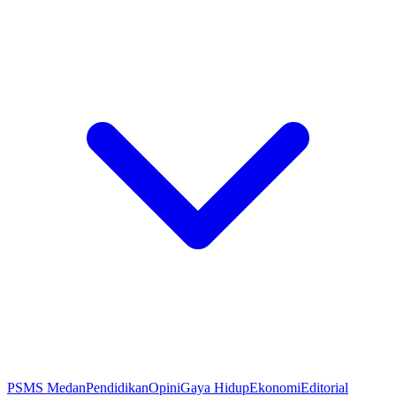
PSMS Medan
Pendidikan
Opini
Gaya Hidup
Ekonomi
Editorial