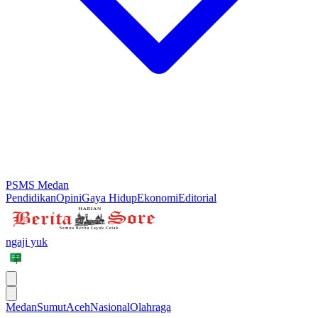
PSMS Medan
Pendidikan
Opini
Gaya Hidup
Ekonomi
Editorial
ngaji yuk
Medan
Sumut
Aceh
Nasional
Olahraga