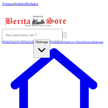
Tentang
|
Indeks
|
Redaksi
Olahraga
Medan
Sumut
Aceh
Nasional
Pendidikan
Opini
Gaya Hidup
Ekonomi
Editorial