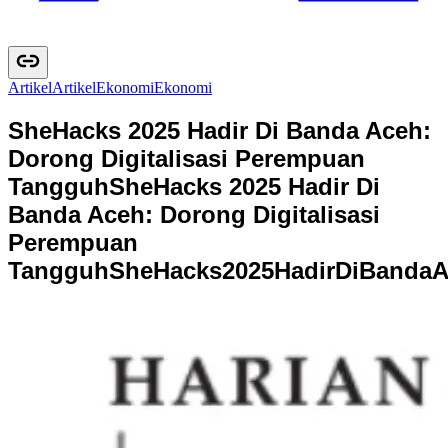
Artikel
A
r
t
i
k
e
l
Ekonomi
E
k
o
n
o
m
i
SheHacks 2025 Hadir Di Banda Aceh:
Dorong Digitalisasi Perempuan
Tangguh
SheHacks 2025 Hadir Di
Banda Aceh: Dorong Digitalisasi
Perempuan
Tangguh
S
h
e
H
a
c
k
s
2
0
2
5
H
a
d
i
r
D
i
B
a
n
d
a