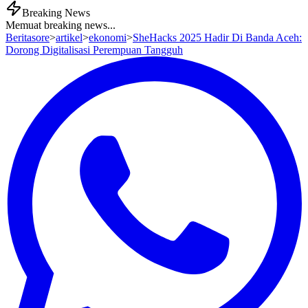
Breaking News
Memuat breaking news...
Beritasore
>
artikel
>
ekonomi
>
SheHacks 2025 Hadir Di Banda Aceh:
Dorong Digitalisasi Perempuan Tangguh