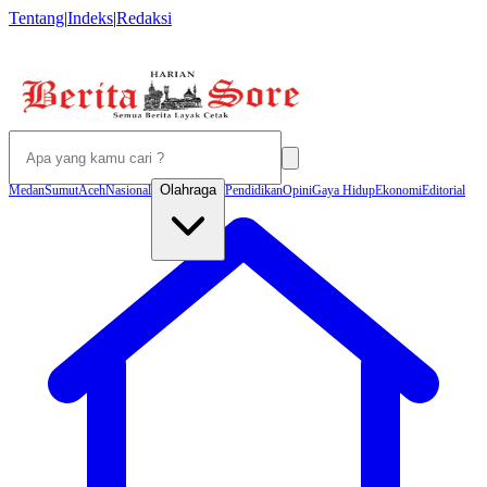
Tentang
|
Indeks
|
Redaksi
Olahraga
Medan
Sumut
Aceh
Nasional
Pendidikan
Opini
Gaya Hidup
Ekonomi
Editorial