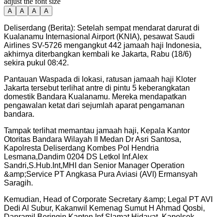
adjust the font size
A
A
A
A
Deliserdang (Berita): Setelah sempat mendarat darurat di
Kualanamu Internasional Airport (KNIA), pesawat Saudi
Airlines SV-5726 mengangkut 442 jamaah haji Indonesia,
akhirnya diterbangkan kembali ke Jakarta, Rabu (18/6)
sekira pukul 08:42.
Pantauan Waspada di lokasi, ratusan jamaah haji Kloter
Jakarta tersebut terlihat antre di pintu 5 keberangkatan
domestik Bandara Kualanamu. Mereka mendapatkan
pengawalan ketat dari sejumlah aparat pengamanan
bandara.
Tampak terlihat memantau jamaah haji, Kepala Kantor
Otoritas Bandara Wilayah II Medan Dr Asri Santosa,
Kapolresta Deliserdang Kombes Pol Hendria
Lesmana,Dandim 0204 DS Letkol Inf.Alex
Sandri,S.Hub.Int,MHI dan Senior Manager Operation
&amp;Service PT Angkasa Pura Aviasi (AVI) Ermansyah
Saragih.
Kemudian, Head of Corporate Secretary &amp; Legal PT AVI
Dedi Al Subur, Kakanwil Kemenag Sumut H Ahmad Qosbi,
Danramil Beringin Kapten Inf.Slamat Hidayat, Kapolsek