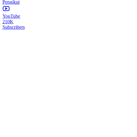
Pengikut
YouTube
210K
Subscribers