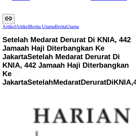
Artikel
A
r
t
i
k
e
l
Berita Utama
B
e
r
i
t
a
U
t
a
m
a
Setelah Medarat Derurat Di KNIA, 442
Jamaah Haji Diterbangkan Ke
Jakarta
Setelah Medarat Derurat Di
KNIA, 442 Jamaah Haji Diterbangkan
Ke
Jakarta
S
e
t
e
l
a
h
M
e
d
a
r
a
t
D
e
r
u
r
a
t
D
i
K
N
I
A
,