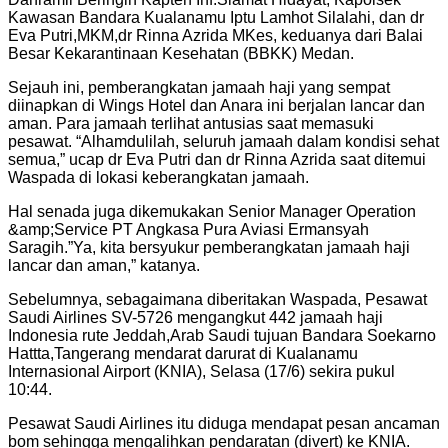
Kawasan Bandara Kualanamu Iptu Lamhot Silalahi, dan dr
Eva Putri,MKM,dr Rinna Azrida MKes, keduanya dari Balai
Besar Kekarantinaan Kesehatan (BBKK) Medan.
Sejauh ini, pemberangkatan jamaah haji yang sempat
diinapkan di Wings Hotel dan Anara ini berjalan lancar dan
aman. Para jamaah terlihat antusias saat memasuki
pesawat. “Alhamdulilah, seluruh jamaah dalam kondisi sehat
semua,” ucap dr Eva Putri dan dr Rinna Azrida saat ditemui
Waspada di lokasi keberangkatan jamaah.
Hal senada juga dikemukakan Senior Manager Operation
&amp;Service PT Angkasa Pura Aviasi Ermansyah
Saragih.”Ya, kita bersyukur pemberangkatan jamaah haji
lancar dan aman,” katanya.
Sebelumnya, sebagaimana diberitakan Waspada, Pesawat
Saudi Airlines SV-5726 mengangkut 442 jamaah haji
Indonesia rute Jeddah,Arab Saudi tujuan Bandara Soekarno
Hattta,Tangerang mendarat darurat di Kualanamu
Internasional Airport (KNIA), Selasa (17/6) sekira pukul
10:44.
Pesawat Saudi Airlines itu diduga mendapat pesan ancaman
bom sehingga mengalihkan pendaratan (divert) ke KNIA.