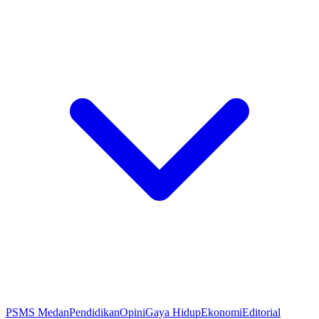
PSMS Medan
Pendidikan
Opini
Gaya Hidup
Ekonomi
Editorial