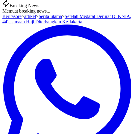
Breaking News
Memuat breaking news...
Beritasore
>
artikel
>
berita-utama
>
Setelah Medarat Derurat Di KNIA,
442 Jamaah Haji Diterbangkan Ke Jakarta