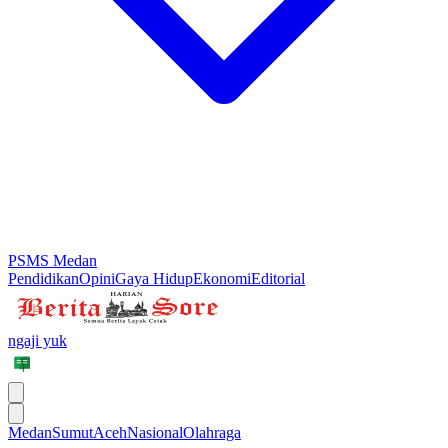
PSMS Medan
Pendidikan
Opini
Gaya Hidup
Ekonomi
Editorial
ngaji yuk
Medan
Sumut
Aceh
Nasional
Olahraga