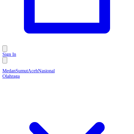
Sign In
Medan
Sumut
Aceh
Nasional
Olahraga