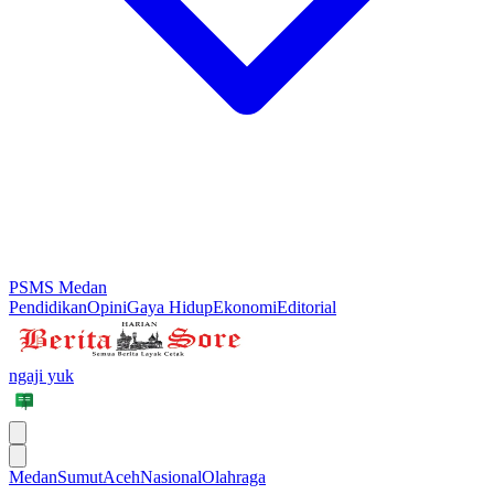
PSMS Medan
Pendidikan
Opini
Gaya Hidup
Ekonomi
Editorial
ngaji yuk
Medan
Sumut
Aceh
Nasional
Olahraga