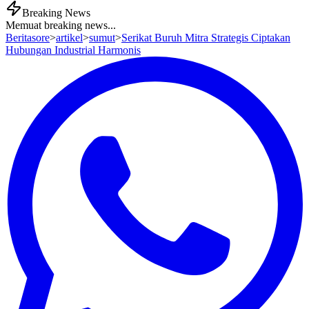
Breaking News
Memuat breaking news...
Beritasore
>
artikel
>
sumut
>
Serikat Buruh Mitra Strategis Ciptakan
Hubungan Industrial Harmonis