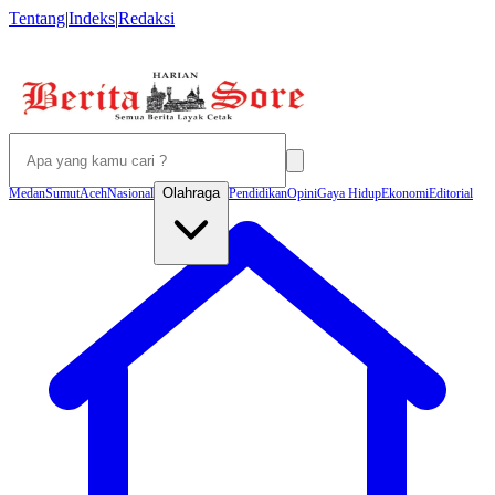
Tentang
|
Indeks
|
Redaksi
Olahraga
Medan
Sumut
Aceh
Nasional
Pendidikan
Opini
Gaya Hidup
Ekonomi
Editorial