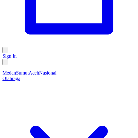
Sign In
Medan
Sumut
Aceh
Nasional
Olahraga