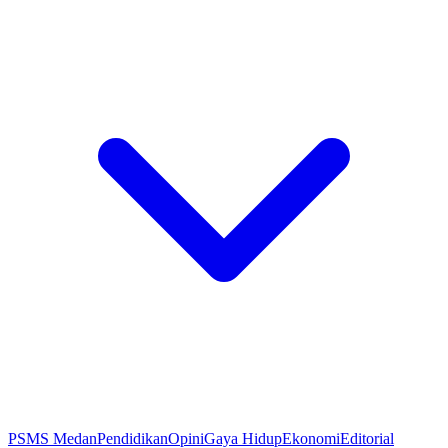
PSMS Medan
Pendidikan
Opini
Gaya Hidup
Ekonomi
Editorial