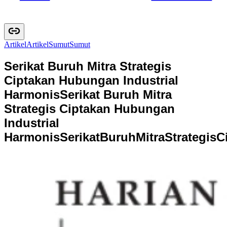
Artikel
A
r
t
i
k
e
l
Sumut
S
u
m
u
t
Serikat Buruh Mitra Strategis
Ciptakan Hubungan Industrial
Harmonis
Serikat Buruh Mitra
Strategis Ciptakan Hubungan
Industrial
Harmonis
S
e
r
i
k
a
t
B
u
r
u
h
M
i
t
r
a
S
t
r
a
t
e
g
i
s
C