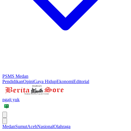
PSMS Medan
Pendidikan
Opini
Gaya Hidup
Ekonomi
Editorial
ngaji yuk
Medan
Sumut
Aceh
Nasional
Olahraga