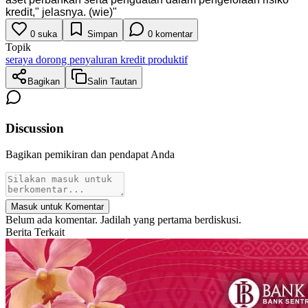
kredit," jelasnya. (wie)
"
0
suka
Simpan
0
komentar
Topik
seraya dorong penyaluran kredit produktif
Bagikan
Salin Tautan
Discussion
Bagikan pemikiran dan pendapat Anda
Masuk untuk Komentar
Belum ada komentar. Jadilah yang pertama berdiskusi.
Berita Terkait