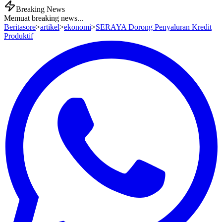
Breaking News
Memuat breaking news...
Beritasore
>
artikel
>
ekonomi
>
SERAYA Dorong Penyaluran Kredit
Produktif