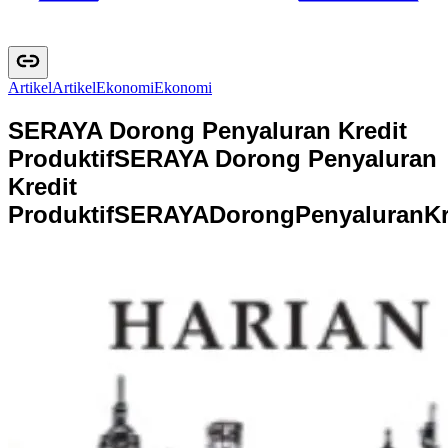
Artikel
A
r
t
i
k
e
l
Ekonomi
E
k
o
n
o
m
i
SERAYA Dorong Penyaluran Kredit
Produktif
SERAYA Dorong Penyaluran
Kredit
Produktif
S
E
R
A
Y
A
D
o
r
o
n
g
P
e
n
y
a
l
u
r
a
n
K