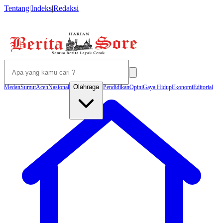
Tentang
|
Indeks
|
Redaksi
Olahraga
Medan
Sumut
Aceh
Nasional
Pendidikan
Opini
Gaya Hidup
Ekonomi
Editorial