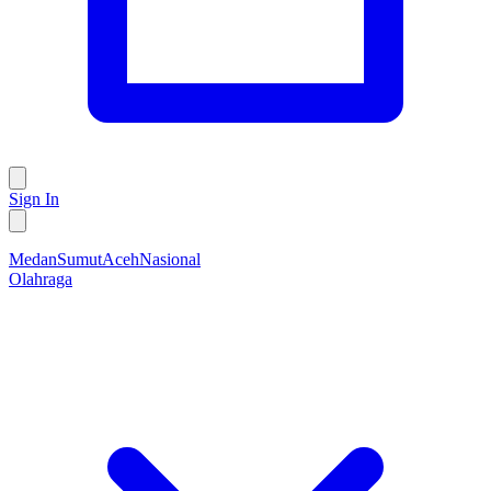
Sign In
Medan
Sumut
Aceh
Nasional
Olahraga