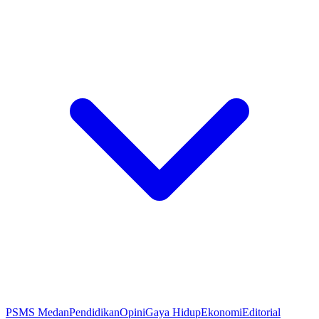
PSMS Medan
Pendidikan
Opini
Gaya Hidup
Ekonomi
Editorial