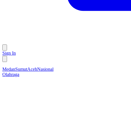
Sign In
Medan
Sumut
Aceh
Nasional
Olahraga