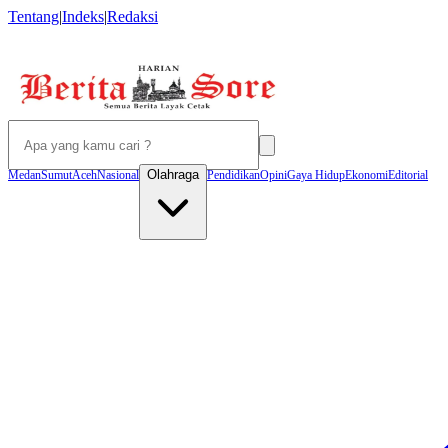
Tentang
|
Indeks
|
Redaksi
Olahraga
Medan
Sumut
Aceh
Nasional
Pendidikan
Opini
Gaya Hidup
Ekonomi
Editorial