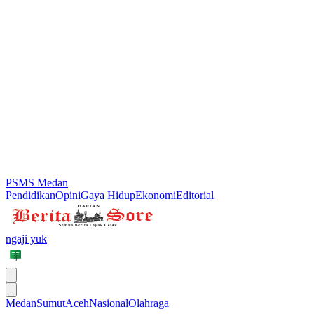
PSMS Medan
Pendidikan
Opini
Gaya Hidup
Ekonomi
Editorial
ngaji yuk
Medan
Sumut
Aceh
Nasional
Olahraga