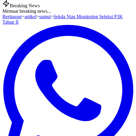
Breaking News
Memuat breaking news...
Beritasore
>
artikel
>
sumut
>
Sekda Nias Monitoring Seleksi P3K
Tahap II