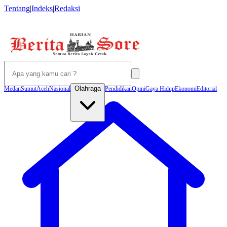
Tentang
|
Indeks
|
Redaksi
Olahraga
Medan
Sumut
Aceh
Nasional
Pendidikan
Opini
Gaya Hidup
Ekonomi
Editorial