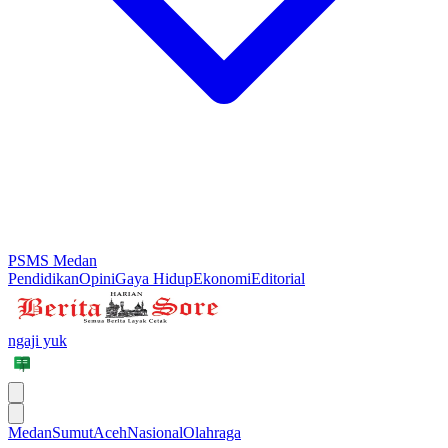
PSMS Medan
Pendidikan
Opini
Gaya Hidup
Ekonomi
Editorial
ngaji yuk
Medan
Sumut
Aceh
Nasional
Olahraga