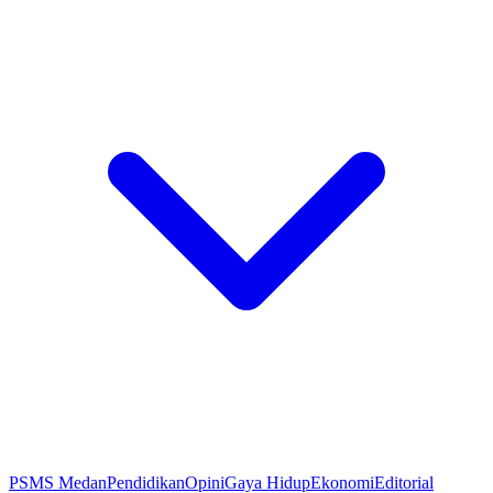
PSMS Medan
Pendidikan
Opini
Gaya Hidup
Ekonomi
Editorial