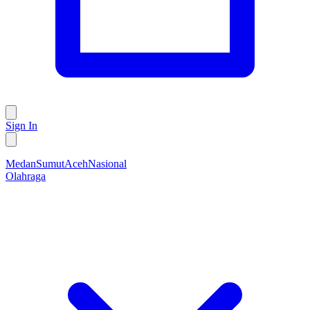
Sign In
Medan
Sumut
Aceh
Nasional
Olahraga