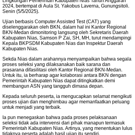
Lingkungan Pemerintah Kabupaten Nias Tahun Anggaran
2024, bertempat di Aula St. Yakobus Laverna, Gunungsitoli.
Senin (5/5/2025).
Ujian berbasis Computer Assisted Test (CAT) yang
diselenggarakan oleh BKN, dalam hal ini Kantor Regional
BKN-Medan dimonitoring langsung oleh Sekretaris Daerah
Kabupaten Nias, Samson P Zai, SH, MH, turut mendampingi
Kepala BKPSDM Kabupaten Nias dan Inspektur Daerah
Kabupaten Nias.
Sekda Nias dalam arahannya menyampaikan bahwa segala
proses seleksi yang dilaksanakan baik sarana dan
prasarana difasilitasi oleh Kantor Regional BKN-Medan.
Untuk itu, ia berharap agar kolaborasi antara BKN dengan
Pemerintah Kabupaten Nias dapat ditingkatkan demi
membangun ASN yang tangguh dimasa depan.
Kepada seluruh peserta, ia mengucapkan selamat mengikuti
proses ujian dan menghimbau agar memanfaatkan peluang
untuk menjadi yang terbaik.
Ia pun menegaskan bahwa pada proses pelaksanaan
seleksi tidak ada intervensi dari pihak manapun termasuk
Pemerintah Kabupaten Nias. Artinya, yang menentukan lulus
tidaknya peserta adalah hasil ujian itu sendiri.