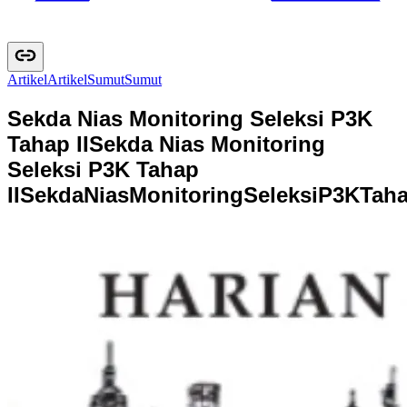
Artikel
A
r
t
i
k
e
l
Sumut
S
u
m
u
t
Sekda Nias Monitoring Seleksi P3K
Tahap II
Sekda Nias Monitoring
Seleksi P3K Tahap
II
S
e
k
d
a
N
i
a
s
M
o
n
i
t
o
r
i
n
g
S
e
l
e
k
s
i
P
3
K
T
a
h