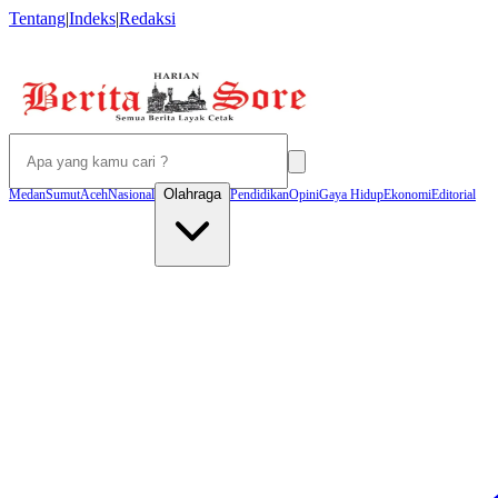
Tentang
|
Indeks
|
Redaksi
Olahraga
Medan
Sumut
Aceh
Nasional
Pendidikan
Opini
Gaya Hidup
Ekonomi
Editorial