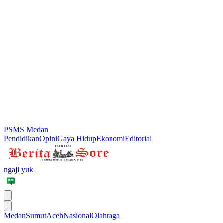
PSMS Medan
Pendidikan
Opini
Gaya Hidup
Ekonomi
Editorial
ngaji yuk
Medan
Sumut
Aceh
Nasional
Olahraga