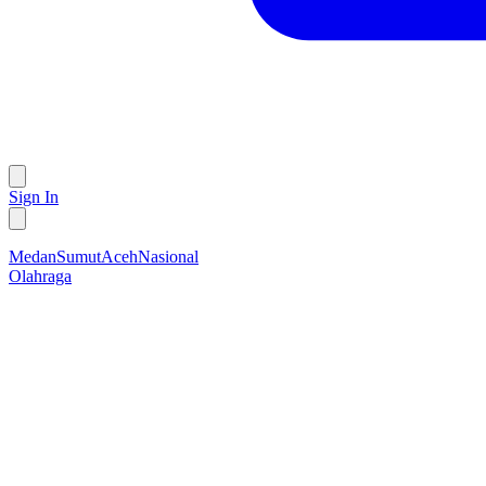
Sign In
Medan
Sumut
Aceh
Nasional
Olahraga