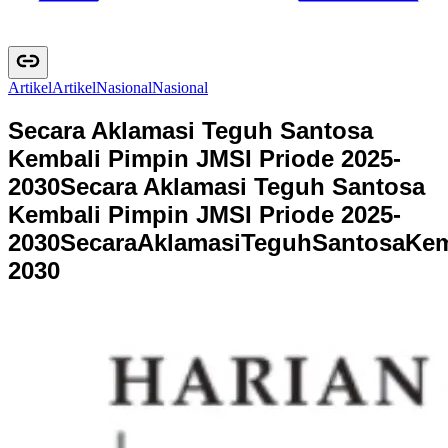
Artikel
A
r
t
i
k
e
l
Nasional
N
a
s
i
o
n
a
l
Secara Aklamasi Teguh Santosa
Kembali Pimpin JMSI Priode 2025-
2030
Secara Aklamasi Teguh Santosa
Kembali Pimpin JMSI Priode 2025-
2030
S
e
c
a
r
a
A
k
l
a
m
a
s
i
T
e
g
u
h
S
a
n
t
o
s
a
K
e
2
0
3
0