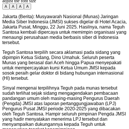
adjust the font size
A
A
A
A
Jakarta (Berita): Musyawarah Nasional (Munas) Jaringan
Media Siber Indonesia (JMSI) sukses digelar di Hotel Acacia,
Jakarta Pusat, Minggu, 22 Juni 2025. Hasilnya, nama Teguh
Santosa kembali dipercaya untuk memimpin organisasi yang
menaungi perusahaan media berbasis siber di Indonesia
tersebut.
Teguh Santosa terpilih secara aklamasi pada sidang yang
dipimpin Ketua Sidang, Dino Umahuk. Seluruh peserta
Munas yang berasal dari Aceh hingga Papua menyepakati
untuk mempercayakan kursi Ketua Umum JMSI kepada
sosok peraih gelar doktor di bidang hubungan internasional
(HI) tersebut.
Sinyal mengenai terpilihnya Teguh pada munas tersebut
sudah terlihat sejak sidang mengagendakan pembacaan
pandangan umum oleh masing-masing Pengurus Daerah
(Pengda) JMSI atas laporan pertanggungjawaban (LPJ)
Pengurus Pusat JMSI periode 2020-2025 yang dibacakan
oleh Teguh Santosa. Hampir seluruh pimpinan Pengda JMSI
yang hadir menyatakan menerima LPJ tersebut dan
menyampaikan dukungannya kepada Teguh untuk