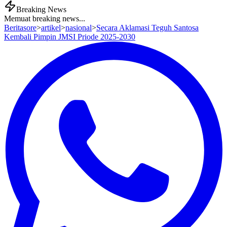
Breaking News
Memuat breaking news...
Beritasore
>
artikel
>
nasional
>
Secara Aklamasi Teguh Santosa
Kembali Pimpin JMSI Priode 2025-2030