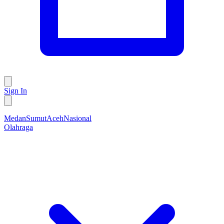
Sign In
Medan
Sumut
Aceh
Nasional
Olahraga