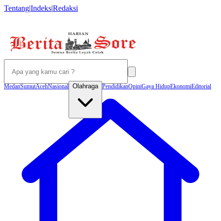
Tentang
|
Indeks
|
Redaksi
Olahraga
Medan
Sumut
Aceh
Nasional
Pendidikan
Opini
Gaya Hidup
Ekonomi
Editorial