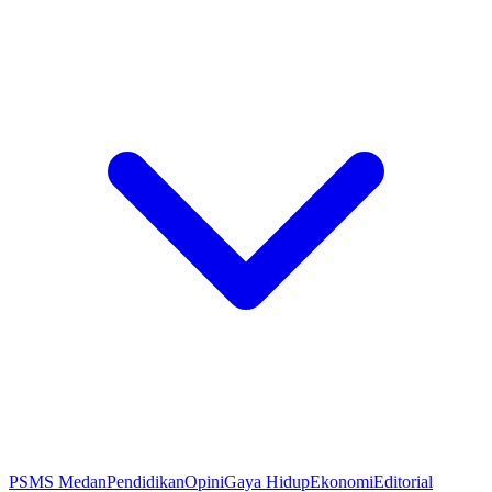
PSMS Medan
Pendidikan
Opini
Gaya Hidup
Ekonomi
Editorial