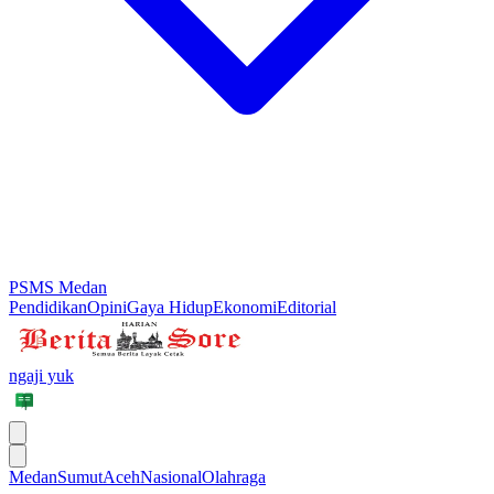
PSMS Medan
Pendidikan
Opini
Gaya Hidup
Ekonomi
Editorial
ngaji yuk
Medan
Sumut
Aceh
Nasional
Olahraga