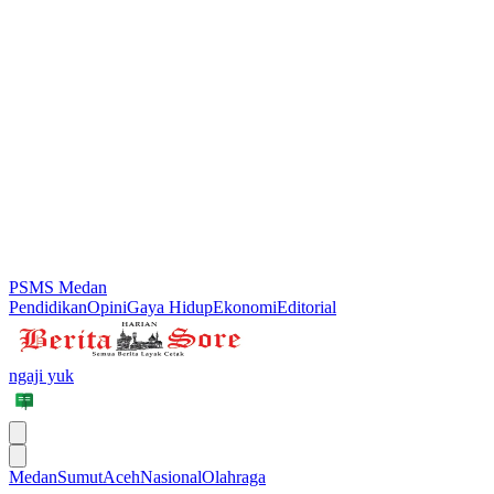
PSMS Medan
Pendidikan
Opini
Gaya Hidup
Ekonomi
Editorial
ngaji yuk
Medan
Sumut
Aceh
Nasional
Olahraga