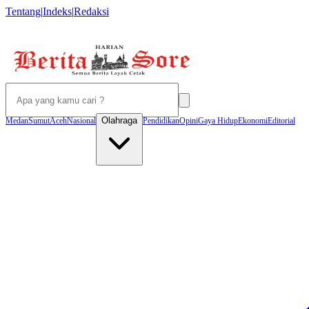
Tentang
|
Indeks
|
Redaksi
Olahraga
Medan
Sumut
Aceh
Nasional
Pendidikan
Opini
Gaya Hidup
Ekonomi
Editorial