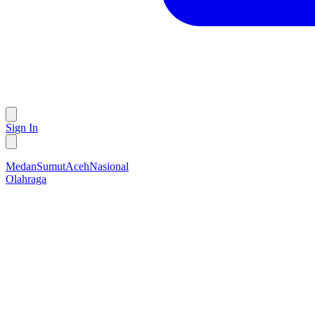
Sign In
Medan
Sumut
Aceh
Nasional
Olahraga