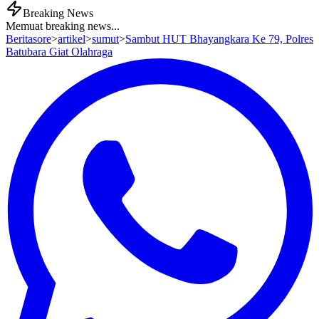
Breaking News
Memuat breaking news...
Beritasore
>
artikel
>
sumut
>
Sambut HUT Bhayangkara Ke 79, Polres
Batubara Giat Olahraga