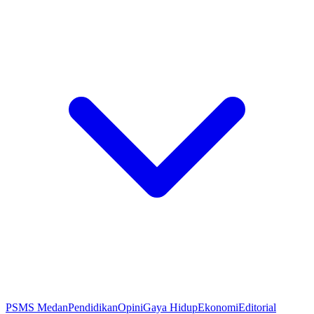
PSMS Medan
Pendidikan
Opini
Gaya Hidup
Ekonomi
Editorial