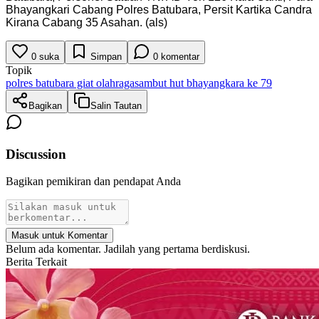
Bhayangkari Cabang Polres Batubara, Persit Kartika Candra
Kirana Cabang 35 Asahan. (als)
0
suka
Simpan
0
komentar
Topik
polres batubara giat olahraga
sambut hut bhayangkara ke 79
Bagikan
Salin Tautan
Discussion
Bagikan pemikiran dan pendapat Anda
Masuk untuk Komentar
Belum ada komentar. Jadilah yang pertama berdiskusi.
Berita Terkait