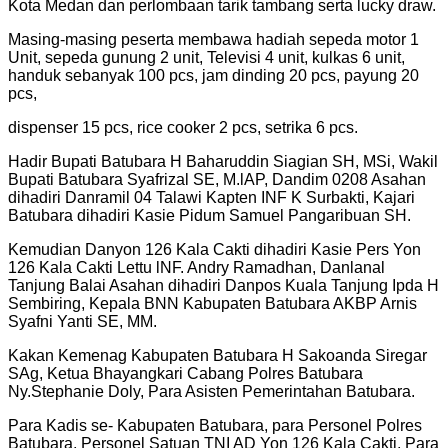
Kota Medan dan perlombaan tarik tambang serta lucky draw.
Masing-masing peserta membawa hadiah sepeda motor 1
Unit, sepeda gunung 2 unit, Televisi 4 unit, kulkas 6 unit,
handuk sebanyak 100 pcs, jam dinding 20 pcs, payung 20
pcs,
dispenser 15 pcs, rice cooker 2 pcs, setrika 6 pcs.
Hadir Bupati Batubara H Baharuddin Siagian SH, MSi, Wakil
Bupati Batubara Syafrizal SE, M.lAP, Dandim 0208 Asahan
dihadiri Danramil 04 Talawi Kapten INF K Surbakti, Kajari
Batubara dihadiri Kasie Pidum Samuel Pangaribuan SH.
Kemudian Danyon 126 Kala Cakti dihadiri Kasie Pers Yon
126 Kala Cakti Lettu lNF. Andry Ramadhan, Danlanal
Tanjung Balai Asahan dihadiri Danpos Kuala Tanjung Ipda H
Sembiring, Kepala BNN Kabupaten Batubara AKBP Arnis
Syafni Yanti SE, MM.
Kakan Kemenag Kabupaten Batubara H Sakoanda Siregar
SAg, Ketua Bhayangkari Cabang Polres Batubara
Ny.Stephanie Doly, Para Asisten Pemerintahan Batubara.
Para Kadis se- Kabupaten Batubara, para Personel Polres
Batubara, Personel Satuan TNI AD Yon 126 Kala Cakti, Para