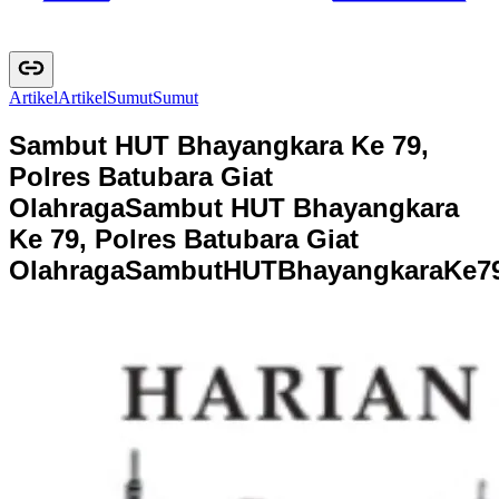
Artikel
A
r
t
i
k
e
l
Sumut
S
u
m
u
t
Sambut HUT Bhayangkara Ke 79,
Polres Batubara Giat
Olahraga
Sambut HUT Bhayangkara
Ke 79, Polres Batubara Giat
Olahraga
S
a
m
b
u
t
H
U
T
B
h
a
y
a
n
g
k
a
r
a
K
e
7