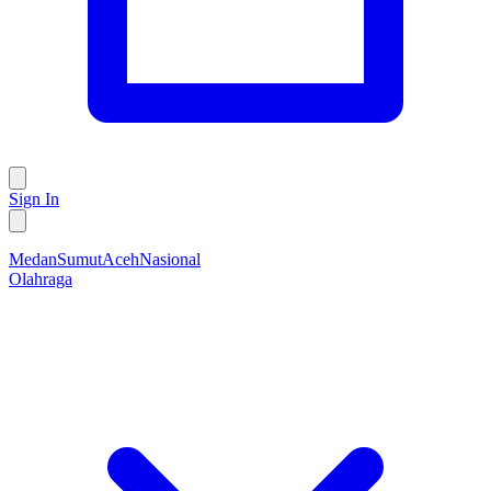
Sign In
Medan
Sumut
Aceh
Nasional
Olahraga