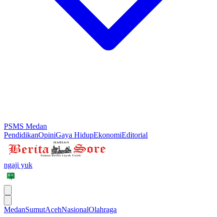
PSMS Medan
Pendidikan
Opini
Gaya Hidup
Ekonomi
Editorial
ngaji yuk
Medan
Sumut
Aceh
Nasional
Olahraga