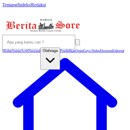
Tentang
|
Indeks
|
Redaksi
Olahraga
Medan
Sumut
Aceh
Nasional
Pendidikan
Opini
Gaya Hidup
Ekonomi
Editorial