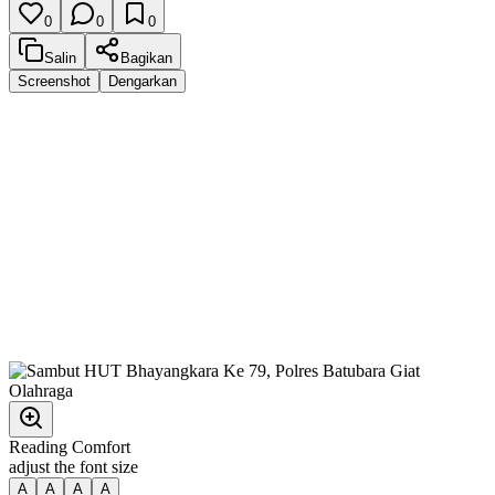
0
0
0
Salin
Bagikan
Screenshot
Dengarkan
Reading Comfort
adjust the font size
A
A
A
A