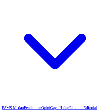
PSMS Medan
Pendidikan
Opini
Gaya Hidup
Ekonomi
Editorial