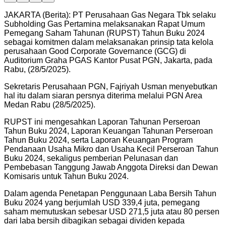
JAKARTA (Berita): PT Perusahaan Gas Negara Tbk selaku
Subholding Gas Pertamina melaksanakan Rapat Umum
Pemegang Saham Tahunan (RUPST) Tahun Buku 2024
sebagai komitmen dalam melaksanakan prinsip tata kelola
perusahaan Good Corporate Governance (GCG) di
Auditorium Graha PGAS Kantor Pusat PGN, Jakarta, pada
Rabu, (28/5/2025).
Sekretaris Perusahaan PGN, Fajriyah Usman menyebutkan
hal itu dalam siaran persnya diterima melalui PGN Area
Medan Rabu (28/5/2025).
RUPST ini mengesahkan Laporan Tahunan Perseroan
Tahun Buku 2024, Laporan Keuangan Tahunan Perseroan
Tahun Buku 2024, serta Laporan Keuangan Program
Pendanaan Usaha Mikro dan Usaha Kecil Perseroan Tahun
Buku 2024, sekaligus pemberian Pelunasan dan
Pembebasan Tanggung Jawab Anggota Direksi dan Dewan
Komisaris untuk Tahun Buku 2024.
Dalam agenda Penetapan Penggunaan Laba Bersih Tahun
Buku 2024 yang berjumlah USD 339,4 juta, pemegang
saham memutuskan sebesar USD 271,5 juta atau 80 persen
dari laba bersih dibagikan sebagai dividen kepada