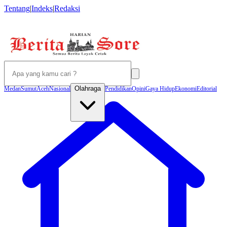
Tentang
|
Indeks
|
Redaksi
Olahraga
Medan
Sumut
Aceh
Nasional
Pendidikan
Opini
Gaya Hidup
Ekonomi
Editorial