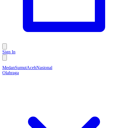
Sign In
Medan
Sumut
Aceh
Nasional
Olahraga