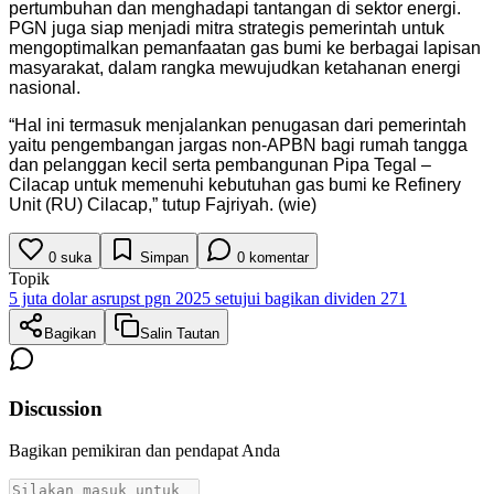
pertumbuhan dan menghadapi tantangan di sektor energi.
PGN juga siap menjadi mitra strategis pemerintah untuk
mengoptimalkan pemanfaatan gas bumi ke berbagai lapisan
masyarakat, dalam rangka mewujudkan ketahanan energi
nasional.
“Hal ini termasuk menjalankan penugasan dari pemerintah
yaitu pengembangan jargas non-APBN bagi rumah tangga
dan pelanggan kecil serta pembangunan Pipa Tegal –
Cilacap untuk memenuhi kebutuhan gas bumi ke Refinery
Unit (RU) Cilacap,” tutup Fajriyah. (wie)
0
suka
Simpan
0
komentar
Topik
5 juta dolar as
rupst pgn 2025 setujui bagikan dividen 271
Bagikan
Salin Tautan
Discussion
Bagikan pemikiran dan pendapat Anda