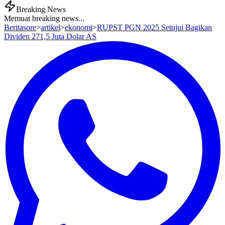
Breaking News
Memuat breaking news...
Beritasore
>
artikel
>
ekonomi
>
RUPST PGN 2025 Setujui Bagikan
Dividen 271,5 Juta Dolar AS