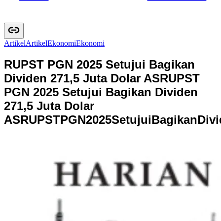
Artikel
A
r
t
i
k
e
l
Ekonomi
E
k
o
n
o
m
i
RUPST PGN 2025 Setujui Bagikan
Dividen 271,5 Juta Dolar AS
RUPST
PGN 2025 Setujui Bagikan Dividen
271,5 Juta Dolar
AS
R
U
P
S
T
P
G
N
2
0
2
5
S
e
t
u
j
u
i
B
a
g
i
k
a
n
D
i
v
i