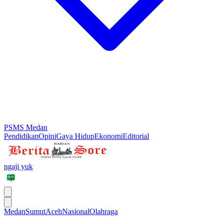
PSMS Medan
Pendidikan
Opini
Gaya Hidup
Ekonomi
Editorial
ngaji yuk
Medan
Sumut
Aceh
Nasional
Olahraga