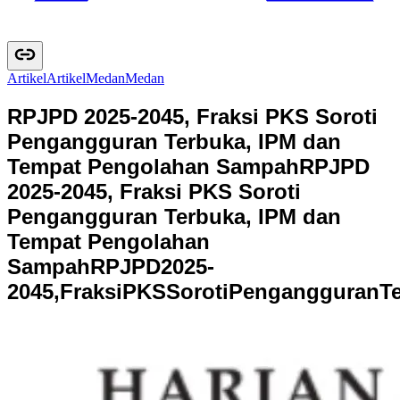
Artikel
A
r
t
i
k
e
l
Medan
M
e
d
a
n
RPJPD 2025-2045, Fraksi PKS Soroti
Pengangguran Terbuka, IPM dan
Tempat Pengolahan Sampah
RPJPD
2025-2045, Fraksi PKS Soroti
Pengangguran Terbuka, IPM dan
Tempat Pengolahan
Sampah
R
P
J
P
D
2
0
2
5
-
2
0
4
5
,
F
r
a
k
s
i
P
K
S
S
o
r
o
t
i
P
e
n
g
a
n
g
g
u
r
a
n
T