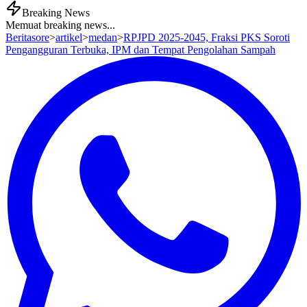
Breaking News
Memuat breaking news...
Beritasore
>
artikel
>
medan
>
RPJPD 2025-2045, Fraksi PKS Soroti
Pengangguran Terbuka, IPM dan Tempat Pengolahan Sampah