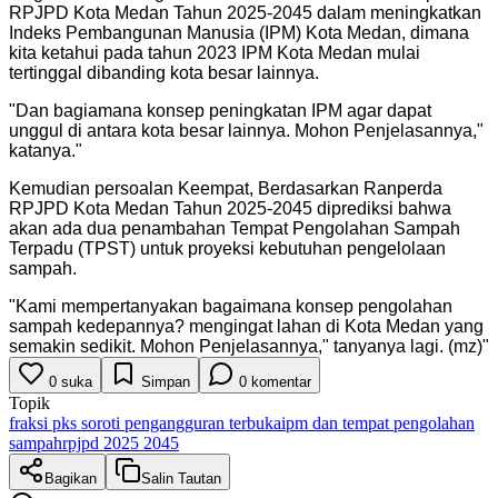
RPJPD Kota Medan Tahun 2025-2045 dalam meningkatkan
Indeks Pembangunan Manusia (IPM) Kota Medan, dimana
kita ketahui pada tahun 2023 IPM Kota Medan mulai
tertinggal dibanding kota besar lainnya.
"
Dan bagiamana konsep peningkatan IPM agar dapat
unggul di antara kota besar lainnya. Mohon Penjelasannya,"
katanya.
"
Kemudian persoalan Keempat, Berdasarkan Ranperda
RPJPD Kota Medan Tahun 2025-2045 diprediksi bahwa
akan ada dua penambahan Tempat Pengolahan Sampah
Terpadu (TPST) untuk proyeksi kebutuhan pengelolaan
sampah.
"
Kami mempertanyakan bagaimana konsep pengolahan
sampah kedepannya? mengingat lahan di Kota Medan yang
semakin sedikit. Mohon Penjelasannya," tanyanya lagi. (mz)
"
0
suka
Simpan
0
komentar
Topik
fraksi pks soroti pengangguran terbuka
ipm dan tempat pengolahan
sampah
rpjpd 2025 2045
Bagikan
Salin Tautan