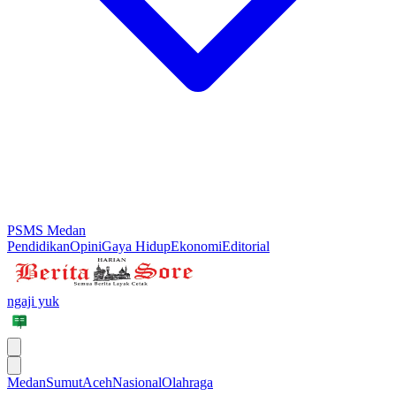
PSMS Medan
Pendidikan
Opini
Gaya Hidup
Ekonomi
Editorial
ngaji yuk
Medan
Sumut
Aceh
Nasional
Olahraga