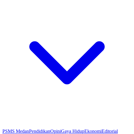
PSMS Medan
Pendidikan
Opini
Gaya Hidup
Ekonomi
Editorial