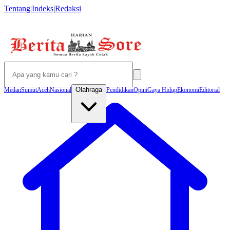
Tentang
|
Indeks
|
Redaksi
Olahraga
Medan
Sumut
Aceh
Nasional
Pendidikan
Opini
Gaya Hidup
Ekonomi
Editorial