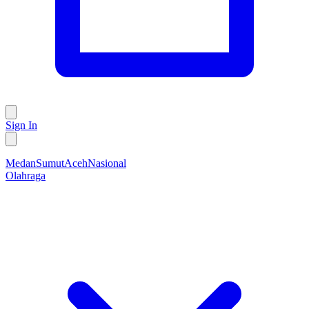
Sign In
Medan
Sumut
Aceh
Nasional
Olahraga