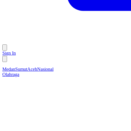
Sign In
Medan
Sumut
Aceh
Nasional
Olahraga