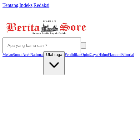
Tentang
|
Indeks
|
Redaksi
Olahraga
Medan
Sumut
Aceh
Nasional
Pendidikan
Opini
Gaya Hidup
Ekonomi
Editorial