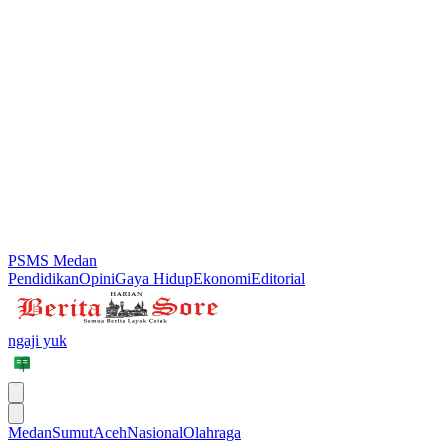
PSMS Medan
Pendidikan
Opini
Gaya Hidup
Ekonomi
Editorial
ngaji yuk
Medan
Sumut
Aceh
Nasional
Olahraga