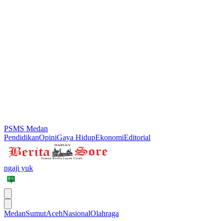
PSMS Medan
Pendidikan
Opini
Gaya Hidup
Ekonomi
Editorial
ngaji yuk
Medan
Sumut
Aceh
Nasional
Olahraga