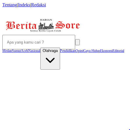
Tentang
|
Indeks
|
Redaksi
Olahraga
Medan
Sumut
Aceh
Nasional
Pendidikan
Opini
Gaya Hidup
Ekonomi
Editorial