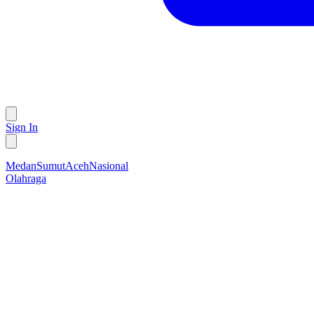
Sign In
Medan
Sumut
Aceh
Nasional
Olahraga