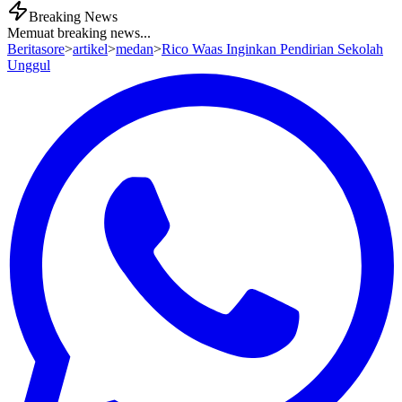
Breaking News
Memuat breaking news...
Beritasore
>
artikel
>
medan
>
Rico Waas Inginkan Pendirian Sekolah
Unggul