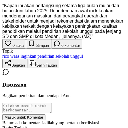
"
Kajian ini akan berlangsung selama tiga bulan mulai dari
bulan Juni tahun 2025. Di pertemuan awal ini kita akan
mendengarkan masukan dari perangkat daerah dan
stakeholder untuk menjadi rekomendasi dalam menentukan
kebijakan terkait dengan kelayakan peningkatan kualitas
pendidikan melalui pendirian sekolah unggul pada jenjang
SD dan SMP di kota Medan," jelasnya. (MZ)
"
0
suka
Simpan
0
komentar
Topik
rico waas inginkan pendirian sekolah unggul
Bagikan
Salin Tautan
Discussion
Bagikan pemikiran dan pendapat Anda
Masuk untuk Komentar
Belum ada komentar. Jadilah yang pertama berdiskusi.
Berita Terkait