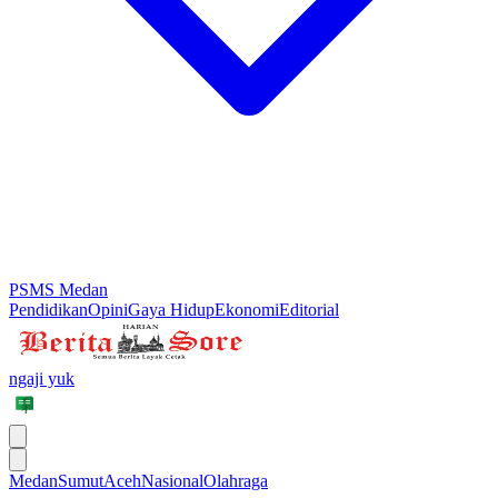
PSMS Medan
Pendidikan
Opini
Gaya Hidup
Ekonomi
Editorial
ngaji yuk
Medan
Sumut
Aceh
Nasional
Olahraga