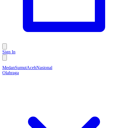
Sign In
Medan
Sumut
Aceh
Nasional
Olahraga