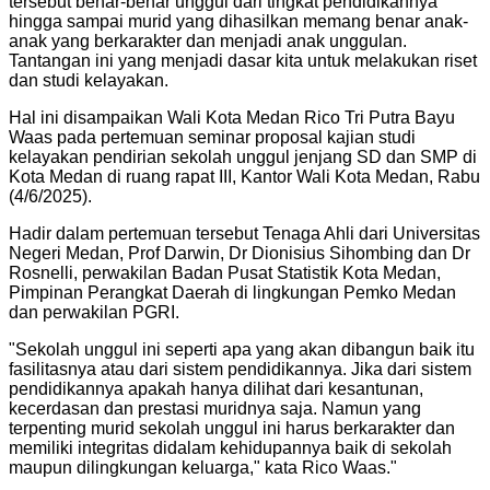
tersebut benar-benar unggul dari tingkat pendidikannya
hingga sampai murid yang dihasilkan memang benar anak-
anak yang berkarakter dan menjadi anak unggulan.
Tantangan ini yang menjadi dasar kita untuk melakukan riset
dan studi kelayakan.
Hal ini disampaikan Wali Kota Medan Rico Tri Putra Bayu
Waas pada pertemuan seminar proposal kajian studi
kelayakan pendirian sekolah unggul jenjang SD dan SMP di
Kota Medan di ruang rapat III, Kantor Wali Kota Medan, Rabu
(4/6/2025).
Hadir dalam pertemuan tersebut Tenaga Ahli dari Universitas
Negeri Medan, Prof Darwin, Dr Dionisius Sihombing dan Dr
Rosnelli, perwakilan Badan Pusat Statistik Kota Medan,
Pimpinan Perangkat Daerah di lingkungan Pemko Medan
dan perwakilan PGRI.
"
Sekolah unggul ini seperti apa yang akan dibangun baik itu
fasilitasnya atau dari sistem pendidikannya. Jika dari sistem
pendidikannya apakah hanya dilihat dari kesantunan,
kecerdasan dan prestasi muridnya saja. Namun yang
terpenting murid sekolah unggul ini harus berkarakter dan
memiliki integritas didalam kehidupannya baik di sekolah
maupun dilingkungan keluarga," kata Rico Waas.
"