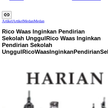
Artikel
A
r
t
i
k
e
l
Medan
M
e
d
a
n
Rico Waas Inginkan Pendirian
Sekolah Unggul
Rico Waas Inginkan
Pendirian Sekolah
Unggul
R
i
c
o
W
a
a
s
I
n
g
i
n
k
a
n
P
e
n
d
i
r
i
a
n
S
e