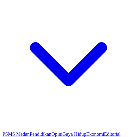
PSMS Medan
Pendidikan
Opini
Gaya Hidup
Ekonomi
Editorial