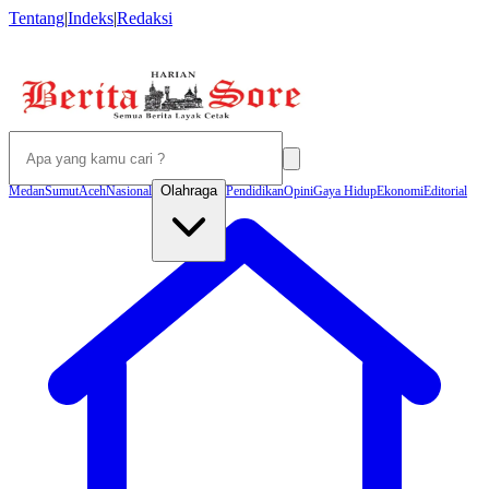
Tentang
|
Indeks
|
Redaksi
Olahraga
Medan
Sumut
Aceh
Nasional
Pendidikan
Opini
Gaya Hidup
Ekonomi
Editorial