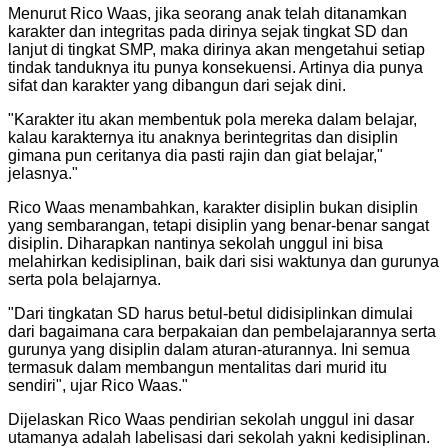
Menurut Rico Waas, jika seorang anak telah ditanamkan
karakter dan integritas pada dirinya sejak tingkat SD dan
lanjut di tingkat SMP, maka dirinya akan mengetahui setiap
tindak tanduknya itu punya konsekuensi. Artinya dia punya
sifat dan karakter yang dibangun dari sejak dini.
"
Karakter itu akan membentuk pola mereka dalam belajar,
kalau karakternya itu anaknya berintegritas dan disiplin
gimana pun ceritanya dia pasti rajin dan giat belajar,"
jelasnya.
"
Rico Waas menambahkan, karakter disiplin bukan disiplin
yang sembarangan, tetapi disiplin yang benar-benar sangat
disiplin. Diharapkan nantinya sekolah unggul ini bisa
melahirkan kedisiplinan, baik dari sisi waktunya dan gurunya
serta pola belajarnya.
"
Dari tingkatan SD harus betul-betul didisiplinkan dimulai
dari bagaimana cara berpakaian dan pembelajarannya serta
gurunya yang disiplin dalam aturan-aturannya. Ini semua
termasuk dalam membangun mentalitas dari murid itu
sendiri", ujar Rico Waas.
"
Dijelaskan Rico Waas pendirian sekolah unggul ini dasar
utamanya adalah labelisasi dari sekolah yakni kedisiplinan.