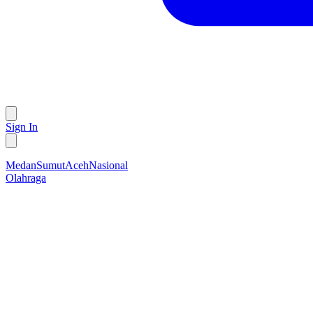
Sign In
Medan
Sumut
Aceh
Nasional
Olahraga