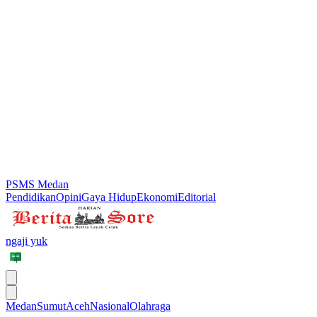
PSMS Medan
Pendidikan
Opini
Gaya Hidup
Ekonomi
Editorial
ngaji yuk
Medan
Sumut
Aceh
Nasional
Olahraga