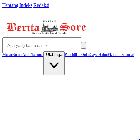
Tentang
|
Indeks
|
Redaksi
Olahraga
Medan
Sumut
Aceh
Nasional
Pendidikan
Opini
Gaya Hidup
Ekonomi
Editorial