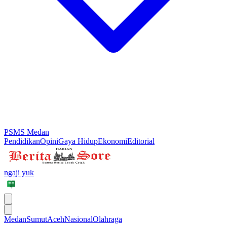
PSMS Medan
Pendidikan
Opini
Gaya Hidup
Ekonomi
Editorial
ngaji yuk
Medan
Sumut
Aceh
Nasional
Olahraga