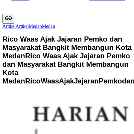
Artikel
A
r
t
i
k
e
l
Medan
M
e
d
a
n
Rico Waas Ajak Jajaran Pemko dan
Masyarakat Bangkit Membangun Kota
Medan
Rico Waas Ajak Jajaran Pemko
dan Masyarakat Bangkit Membangun
Kota
Medan
R
i
c
o
W
a
a
s
A
j
a
k
J
a
j
a
r
a
n
P
e
m
k
o
d
a