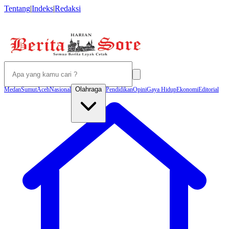
Tentang
|
Indeks
|
Redaksi
Olahraga
Medan
Sumut
Aceh
Nasional
Pendidikan
Opini
Gaya Hidup
Ekonomi
Editorial