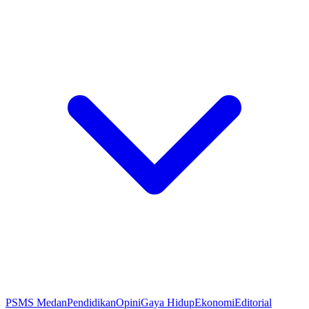
PSMS Medan
Pendidikan
Opini
Gaya Hidup
Ekonomi
Editorial