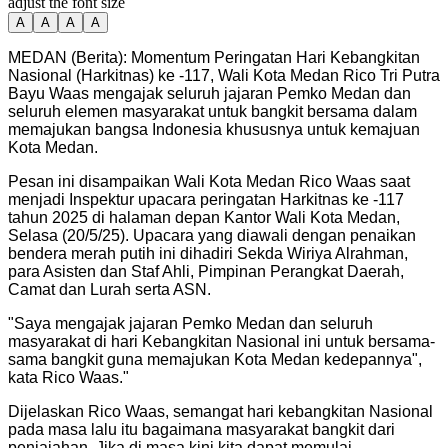
adjust the font size
A
A
A
A
MEDAN (Berita): Momentum Peringatan Hari Kebangkitan
Nasional (Harkitnas) ke -117, Wali Kota Medan Rico Tri Putra
Bayu Waas mengajak seluruh jajaran Pemko Medan dan
seluruh elemen masyarakat untuk bangkit bersama dalam
memajukan bangsa Indonesia khususnya untuk kemajuan
Kota Medan.
Pesan ini disampaikan Wali Kota Medan Rico Waas saat
menjadi Inspektur upacara peringatan Harkitnas ke -117
tahun 2025 di halaman depan Kantor Wali Kota Medan,
Selasa (20/5/25). Upacara yang diawali dengan penaikan
bendera merah putih ini dihadiri Sekda Wiriya Alrahman,
para Asisten dan Staf Ahli, Pimpinan Perangkat Daerah,
Camat dan Lurah serta ASN.
"
Saya mengajak jajaran Pemko Medan dan seluruh
masyarakat di hari Kebangkitan Nasional ini untuk bersama-
sama bangkit guna memajukan Kota Medan kedepannya",
kata Rico Waas.
"
Dijelaskan Rico Waas, semangat hari kebangkitan Nasional
pada masa lalu itu bagaimana masyarakat bangkit dari
penjajahan. Jika di masa kini kita dapat memulai