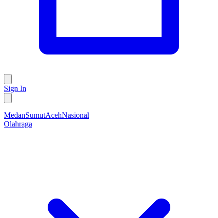
Sign In
Medan
Sumut
Aceh
Nasional
Olahraga