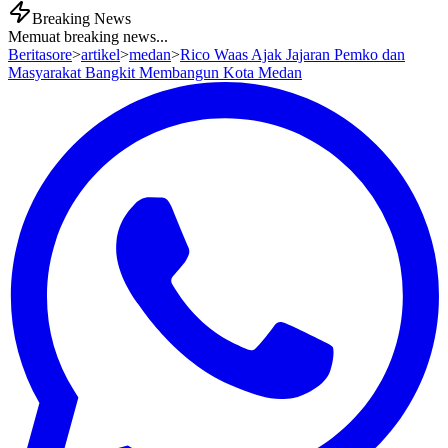
Breaking News
Memuat breaking news...
Beritasore
>
artikel
>
medan
>
Rico Waas Ajak Jajaran Pemko dan
Masyarakat Bangkit Membangun Kota Medan