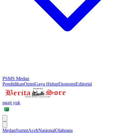
PSMS Medan
Pendidikan
Opini
Gaya Hidup
Ekonomi
Editorial
ngaji yuk
Medan
Sumut
Aceh
Nasional
Olahraga