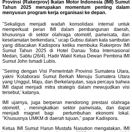
Provinsi (Rakerprov) Ikatan Motor Indonesia (IMI) Sumut
Tahun 2025 merupakan momentum penting dalam
menyusun program kerja organisasi ke depan.
"Sekaligus menjadi wadah konsolidasi internal untuk
memperkuat peran IMI dalam pembangunan daerah,
khususnya di sektor olahraga otomotif, pariwisata, dan
keselamatan berkendara," ucap Gubsu dalam kata sambutan
yang dibacakan Kadispora ketika membuka Rakerprov IMI
Sumut Tahun 2025 di Hotel Danau Toba Internasional
Medan, Sabtu (26/4). Hadir Wakil Ketua Dewan Pembina IMI
Sumut John Ismadi Lubis.
"Seiring dengan Visi Pemerintah Provinsi Sumatera Utara,
yakni 'Kolaborasi Sumut Berkah Menuju Sumatera Utara
yang Unggul, Maju, dan Berkelanjutan, saya percaya bahwa
IMI dapat menjadi mitra strategis dalam mewujudkan visi
tersebut,' katanya.
IMI ujarnya, juga berperan mendorong prestasi olahraga
otomotif, , meningkatkan sektor pariwisata, dan dapat
menjadi magnet bagi pertumbuhan ekonomi lokal.
"Khususnya UMKM di daerah tujuan," papar Kadispora.
Ketua IMI Sumut Harun Mustafa Nasution mengatakan, IMI