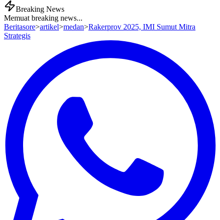
Breaking News
Memuat breaking news...
Beritasore
>
artikel
>
medan
>
Rakerprov 2025, IMI Sumut Mitra
Strategis