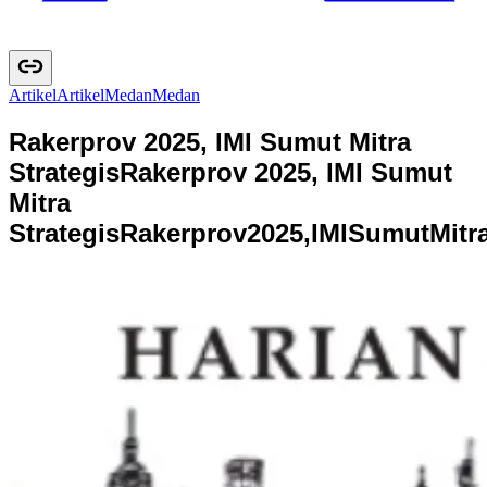
Artikel
A
r
t
i
k
e
l
Medan
M
e
d
a
n
Rakerprov 2025, IMI Sumut Mitra
Strategis
Rakerprov 2025, IMI Sumut
Mitra
Strategis
R
a
k
e
r
p
r
o
v
2
0
2
5
,
I
M
I
S
u
m
u
t
M
i
t
r