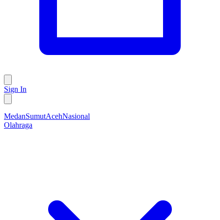
Sign In
Medan
Sumut
Aceh
Nasional
Olahraga