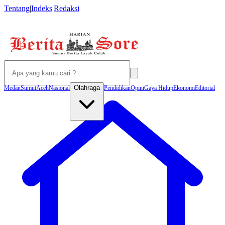
Tentang
|
Indeks
|
Redaksi
Olahraga
Medan
Sumut
Aceh
Nasional
Pendidikan
Opini
Gaya Hidup
Ekonomi
Editorial