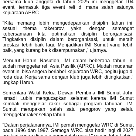
bersama klub anggota di tahun 2025 ini menggelar 104
event, termasuk tiga event reli di mana salah satunya
kejuaraan APRC.
"Kita memang lebih mengedepankan disiplin tahun ini,
sesuai thema rakerprov, yakni dengan semangat
kebersamaan kita optimalkan disiplin berorganisasi.
Tingkatkan disiplin dalam berorganisasi, untuk meraih
prestasi lebih baik lagi. Menjadikan IMI Sumut yang lebih
baik, yang kurang baik disempurnakan," ujarnya.
Menurut Harun Nasution, IMI dalam beberapa tahun ini
sudah menggelar reli Asia Pasifik (APRC). Mudah mudahan
event ini bisa segera berlabel kejuaraan WRC, begitu juga di
roda dua. Kerja sama dengan klub juga lebih ditingkatkan,"
ungkap Harun.
Sementara Wakil Ketua Dewan Pembina IMI Sumut John
Ismadi Lubis mengucapkan selamat karena IMI Sumut
kembali menggelar raker sebagai program tahunan. IMI
Sumut merupakan salah satu pengprov yang selalu
menggelar raker setiap tahun
"Dalam perjalanannya, IMI pernah menggelar WRC di Sumut
pada 1996 dan 1997. Semoga WRC bisa hadir lagi di 2027
apalagi sudah disetuju pemerintah pusat," papar John Lubis.