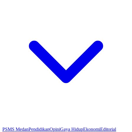
PSMS Medan
Pendidikan
Opini
Gaya Hidup
Ekonomi
Editorial