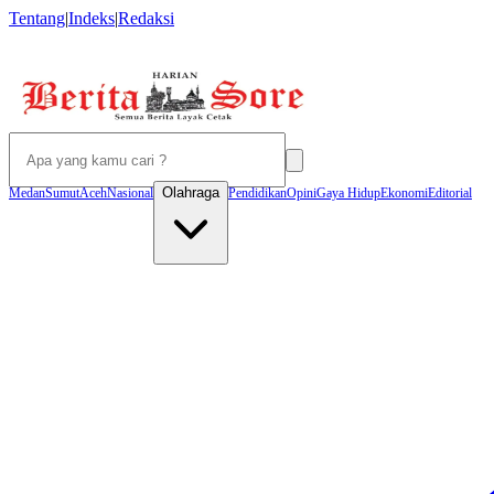
Tentang
|
Indeks
|
Redaksi
Olahraga
Medan
Sumut
Aceh
Nasional
Pendidikan
Opini
Gaya Hidup
Ekonomi
Editorial