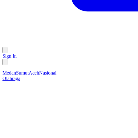
Sign In
Medan
Sumut
Aceh
Nasional
Olahraga