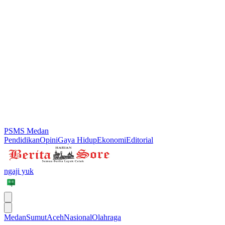
PSMS Medan
Pendidikan
Opini
Gaya Hidup
Ekonomi
Editorial
ngaji yuk
Medan
Sumut
Aceh
Nasional
Olahraga