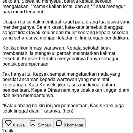
sekolah. Siswa itu menyebut bahwa kepala sekolah
mengatakan, “mamak kalian lo*te, dan anj*,” saat menegur
para murid tersebut.
Ucapan itu sontak membuat kaget para orang tua siswa yang
mendengarnya. Selain kasar, kata-kata tersebut dianggap
sangat tidak layak keluar dari mulut seorang kepala sekolah
yang seharusnya menjadi teladan di lingkungan pendidikan.
Ketika dikonfirmasi wartawan, Kepala sekolah tidak
membantah. Ia mengakui pernah melontarkan kalimat
tersebut. Kepsek berdalih menyebutnya hanya sebagai
bentuk perumpamaan.
Tak hanya itu, Kepsek sempat mengeluarkan nada yang
bersifat ancaman kepada wartawan yang memintai
keterangan. Kata Kepsek, jika kasus ini dimuat dalam
pemberitaan, Kepala Dinas nantinya tidak akan tinggal diam
dan akan membantunya.
“Kalau abang naikin ini jadi pemberitaan, Kadis kami juga
tidak tinggal diam.” katanya. (hen)
0
suka
Simpan
0
komentar
Topik