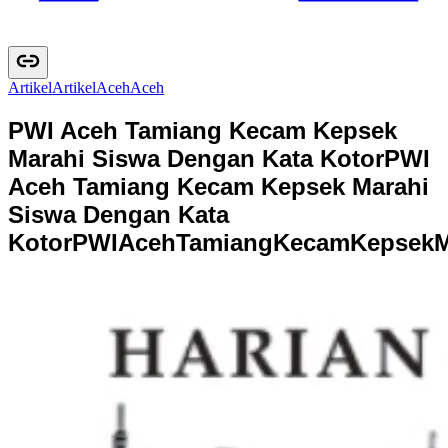
Artikel
A
r
t
i
k
e
l
Aceh
A
c
e
h
PWI Aceh Tamiang Kecam Kepsek
Marahi Siswa Dengan Kata Kotor
PWI
Aceh Tamiang Kecam Kepsek Marahi
Siswa Dengan Kata
Kotor
P
W
I
A
c
e
h
T
a
m
i
a
n
g
K
e
c
a
m
K
e
p
s
e
k