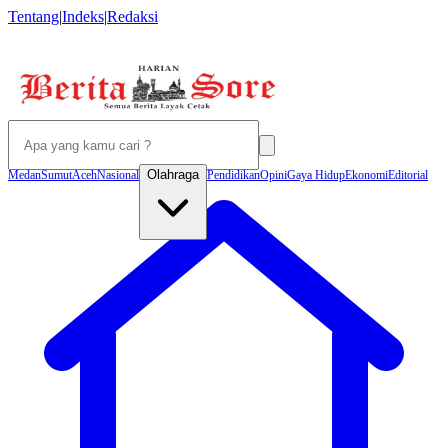
Tentang
|
Indeks
|
Redaksi
Olahraga
Medan
Sumut
Aceh
Nasional
Pendidikan
Opini
Gaya Hidup
Ekonomi
Editorial