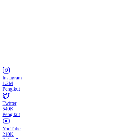
Instagram
1.2M
Pengikut
Twitter
540K
Pengikut
YouTube
210K