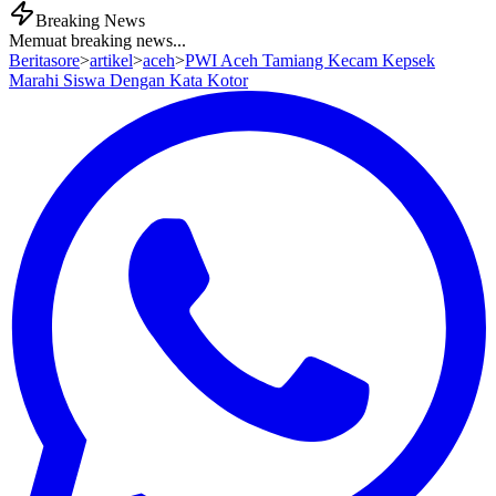
Breaking News
Memuat breaking news...
Beritasore
>
artikel
>
aceh
>
PWI Aceh Tamiang Kecam Kepsek
Marahi Siswa Dengan Kata Kotor