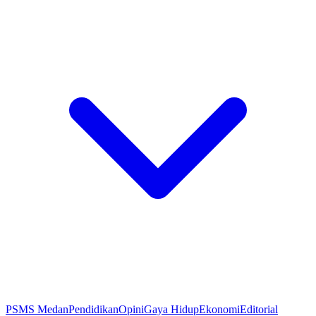
PSMS Medan
Pendidikan
Opini
Gaya Hidup
Ekonomi
Editorial