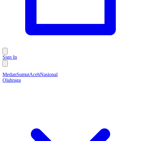
Sign In
Medan
Sumut
Aceh
Nasional
Olahraga