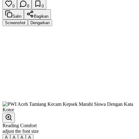
0
0
0
Salin
Bagikan
Screenshot
Dengarkan
Reading Comfort
adjust the font size
A
A
A
A