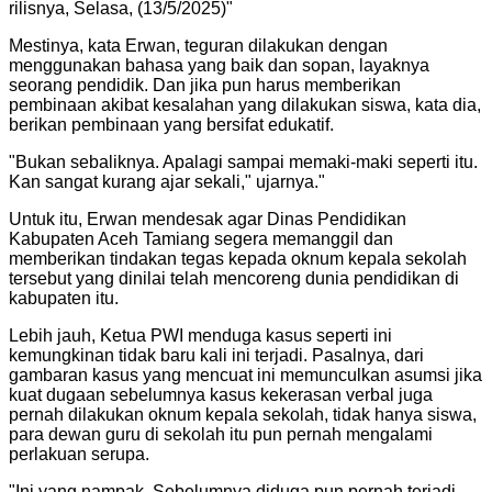
rilisnya, Selasa, (13/5/2025)
"
Mestinya, kata Erwan, teguran dilakukan dengan
menggunakan bahasa yang baik dan sopan, layaknya
seorang pendidik. Dan jika pun harus memberikan
pembinaan akibat kesalahan yang dilakukan siswa, kata dia,
berikan pembinaan yang bersifat edukatif.
"
Bukan sebaliknya. Apalagi sampai memaki-maki seperti itu.
Kan sangat kurang ajar sekali," ujarnya.
"
Untuk itu, Erwan mendesak agar Dinas Pendidikan
Kabupaten Aceh Tamiang segera memanggil dan
memberikan tindakan tegas kepada oknum kepala sekolah
tersebut yang dinilai telah mencoreng dunia pendidikan di
kabupaten itu.
Lebih jauh, Ketua PWI menduga kasus seperti ini
kemungkinan tidak baru kali ini terjadi. Pasalnya, dari
gambaran kasus yang mencuat ini memunculkan asumsi jika
kuat dugaan sebelumnya kasus kekerasan verbal juga
pernah dilakukan oknum kepala sekolah, tidak hanya siswa,
para dewan guru di sekolah itu pun pernah mengalami
perlakuan serupa.
"
Ini yang nampak. Sebelumnya diduga pun pernah terjadi.