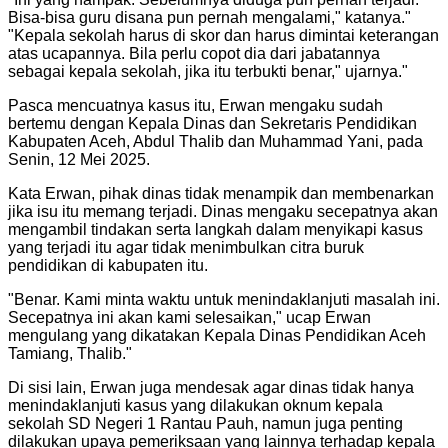
Bisa-bisa guru disana pun pernah mengalami," katanya.
"
"
Kepala sekolah harus di skor dan harus dimintai keterangan
atas ucapannya. Bila perlu copot dia dari jabatannya
sebagai kepala sekolah, jika itu terbukti benar," ujarnya.
"
Pasca mencuatnya kasus itu, Erwan mengaku sudah
bertemu dengan Kepala Dinas dan Sekretaris Pendidikan
Kabupaten Aceh, Abdul Thalib dan Muhammad Yani, pada
Senin, 12 Mei 2025.
Kata Erwan, pihak dinas tidak menampik dan membenarkan
jika isu itu memang terjadi. Dinas mengaku secepatnya akan
mengambil tindakan serta langkah dalam menyikapi kasus
yang terjadi itu agar tidak menimbulkan citra buruk
pendidikan di kabupaten itu.
"
Benar. Kami minta waktu untuk menindaklanjuti masalah ini.
Secepatnya ini akan kami selesaikan," ucap Erwan
mengulang yang dikatakan Kepala Dinas Pendidikan Aceh
Tamiang, Thalib.
"
Di sisi lain, Erwan juga mendesak agar dinas tidak hanya
menindaklanjuti kasus yang dilakukan oknum kepala
sekolah SD Negeri 1 Rantau Pauh, namun juga penting
dilakukan upaya pemeriksaan yang lainnya terhadap kepala