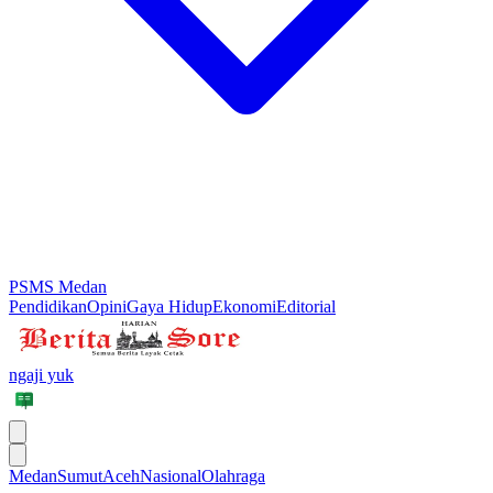
PSMS Medan
Pendidikan
Opini
Gaya Hidup
Ekonomi
Editorial
ngaji yuk
Medan
Sumut
Aceh
Nasional
Olahraga