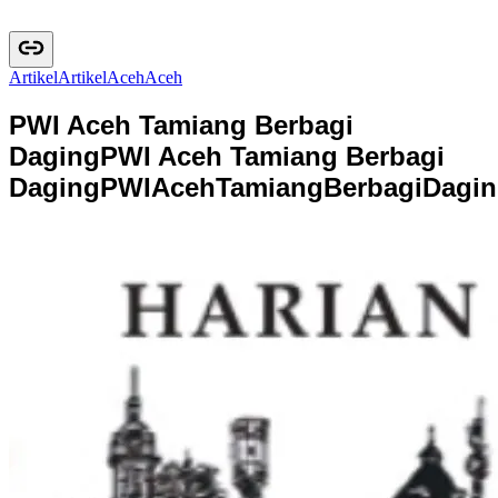
Artikel
A
r
t
i
k
e
l
Aceh
A
c
e
h
PWI Aceh Tamiang Berbagi
Daging
PWI Aceh Tamiang Berbagi
Daging
P
W
I
A
c
e
h
T
a
m
i
a
n
g
B
e
r
b
a
g
i
D
a
g
i
n