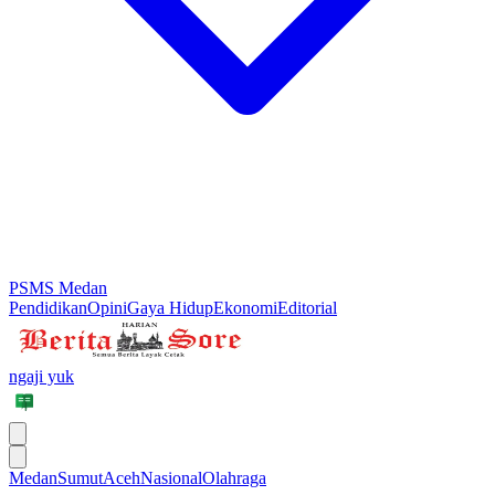
PSMS Medan
Pendidikan
Opini
Gaya Hidup
Ekonomi
Editorial
ngaji yuk
Medan
Sumut
Aceh
Nasional
Olahraga