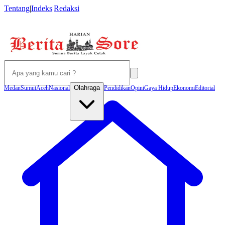
Tentang
|
Indeks
|
Redaksi
Olahraga
Medan
Sumut
Aceh
Nasional
Pendidikan
Opini
Gaya Hidup
Ekonomi
Editorial