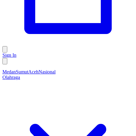
Sign In
Medan
Sumut
Aceh
Nasional
Olahraga