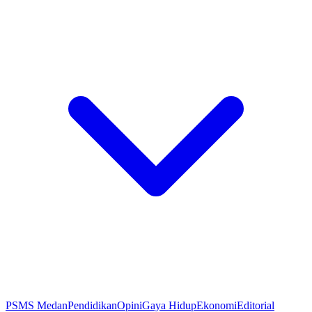
PSMS Medan
Pendidikan
Opini
Gaya Hidup
Ekonomi
Editorial