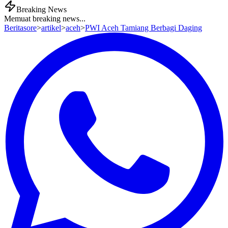
Breaking News
Memuat breaking news...
Beritasore
>
artikel
>
aceh
>
PWI Aceh Tamiang Berbagi Daging