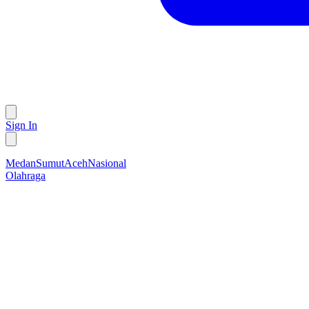
Sign In
Medan
Sumut
Aceh
Nasional
Olahraga