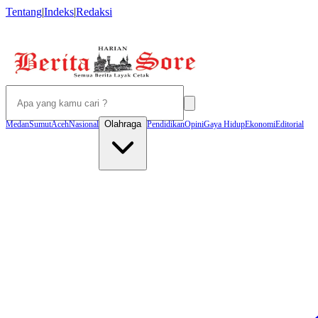
Tentang
|
Indeks
|
Redaksi
Olahraga
Medan
Sumut
Aceh
Nasional
Pendidikan
Opini
Gaya Hidup
Ekonomi
Editorial