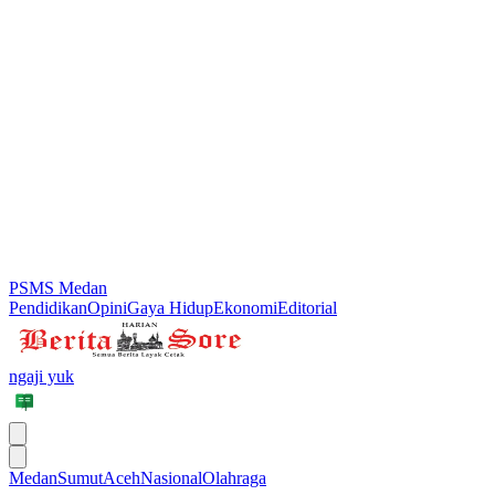
PSMS Medan
Pendidikan
Opini
Gaya Hidup
Ekonomi
Editorial
ngaji yuk
Medan
Sumut
Aceh
Nasional
Olahraga