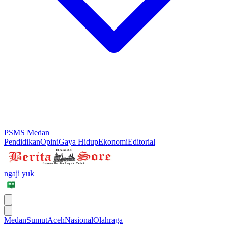
PSMS Medan
Pendidikan
Opini
Gaya Hidup
Ekonomi
Editorial
ngaji yuk
Medan
Sumut
Aceh
Nasional
Olahraga