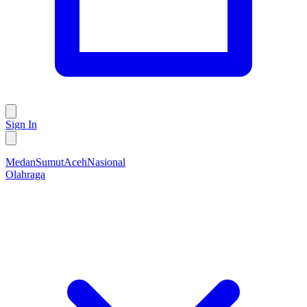
Sign In
Medan
Sumut
Aceh
Nasional
Olahraga