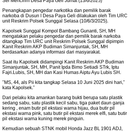
Sei Mencirim Desa Paya Geli Jumat (13/6/2025)
Penangkapan pengedar narkotika dan pemilik barak
narkoba di Dusun I Desa Paya Geli dilakukan oleh Tim URC
unit Reskrim Polsek Sunggal Selasa (10/6/3/2025).
Kapolsek Sunggal Kompol Bambang Gunanti, SH, MH
mengatakan pelaku pengedar dan pemilik barak narkoba
ditangkap Tim URC unit Reskrim Polsek Sunggal dipimpin
Kanit Reskrim AKP Budiman Simanjuntak, SH, MH
berdasarkan adanya informasi dari masyarakat.
Saat itu Kapolsek didampingi Kanit Reskrim AKP Budiman
Simanjuntak, SH, MH, Panit Ipda Bimo Setiadi STrk, Iptu
Fajri.Lubis, SH, MH dan Kasi Humas Aiptu Ayu Lubis SH.
"
MS, 44, als Pii kita tangkap Selasa 10 Juni 2025 dini hari,"
kata Kapolsek.
"
Dari pelaku kita amankan barang bukti berupa satu plastik
sedang sabu, satu plastik kecil sabu, tiga paket daun ganja
kering , enam butir pil ekstasi warna hijau, dua butir pil
ekstasi warna pink, satu butir pil ekstasi merek elfi, satu butir
pil ekstasi warna kuning merek pinguin.
Kemudian sebuah STNK mobil Honda Jazz BL 1901 ADJ,