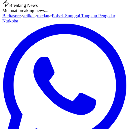
Breaking News
Memuat breaking news...
Beritasore
>
artikel
>
medan
>
Polsek Sunggal Tangkap Pengedar
Narkoba