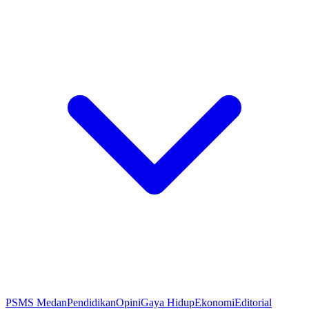
PSMS Medan
Pendidikan
Opini
Gaya Hidup
Ekonomi
Editorial