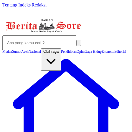
Tentang
|
Indeks
|
Redaksi
Olahraga
Medan
Sumut
Aceh
Nasional
Pendidikan
Opini
Gaya Hidup
Ekonomi
Editorial