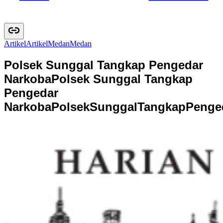
Artikel
A
r
t
i
k
e
l
Medan
M
e
d
a
n
Polsek Sunggal Tangkap Pengedar
Narkoba
Polsek Sunggal Tangkap
Pengedar
Narkoba
P
o
l
s
e
k
S
u
n
g
g
a
l
T
a
n
g
k
a
p
P
e
n
g
e