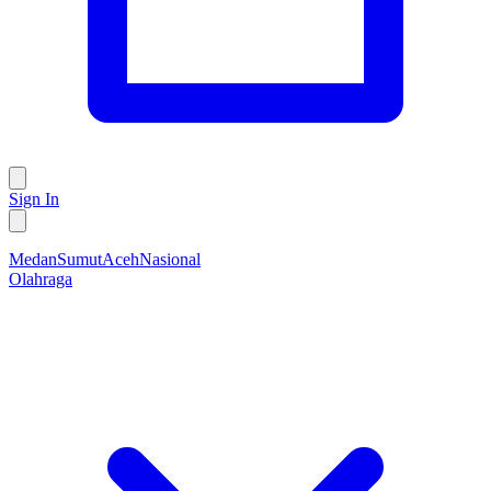
Sign In
Medan
Sumut
Aceh
Nasional
Olahraga