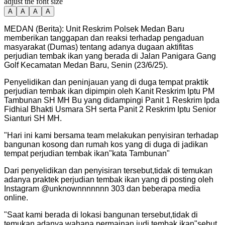
adjust the font size
A
A
A
A
MEDAN (Berita): Unit Reskrim Polsek Medan Baru
memberikan tanggapan dan reaksi terhadap pengaduan
masyarakat (Dumas) tentang adanya dugaan aktifitas
perjudian tembak ikan yang berada di Jalan Panigara Gang
Golf Kecamatan Medan Baru, Senin (23/6/25).
Penyelidikan dan peninjauan yang di duga tempat praktik
perjudian tembak ikan dipimpin oleh Kanit Reskrim Iptu PM
Tambunan SH MH Bu yang didampingi Panit 1 Reskrim Ipda
Fidhial Bhakti Usmara SH serta Panit 2 Reskrim Iptu Senior
Sianturi SH MH.
"
Hari ini kami bersama team melakukan penyisiran terhadap
bangunan kosong dan rumah kos yang di duga di jadikan
tempat perjudian tembak ikan"kata Tambunan
"
Dari penyelidikan dan penyisiran tersebut,tidak di temukan
adanya praktek perjudian tembak ikan yang di posting oleh
Instagram @unknownnnnnnn 303 dan beberapa media
online.
"
Saat kami berada di lokasi bangunan tersebut,tidak di
temukan adanya wahana permainan judi tembak ikan"sebut