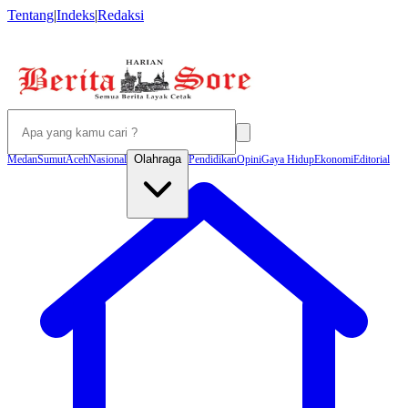
Tentang
|
Indeks
|
Redaksi
Olahraga
Medan
Sumut
Aceh
Nasional
Pendidikan
Opini
Gaya Hidup
Ekonomi
Editorial