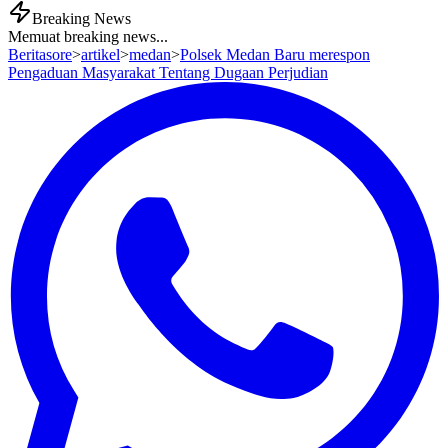
Breaking News
Memuat breaking news...
Beritasore
>
artikel
>
medan
>
Polsek Medan Baru merespon
Pengaduan Masyarakat Tentang Dugaan Perjudian