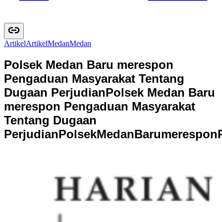
Artikel
A
r
t
i
k
e
l
Medan
M
e
d
a
n
Polsek Medan Baru merespon
Pengaduan Masyarakat Tentang
Dugaan Perjudian
Polsek Medan Baru
merespon Pengaduan Masyarakat
Tentang Dugaan
Perjudian
P
o
l
s
e
k
M
e
d
a
n
B
a
r
u
m
e
r
e
s
p
o
n