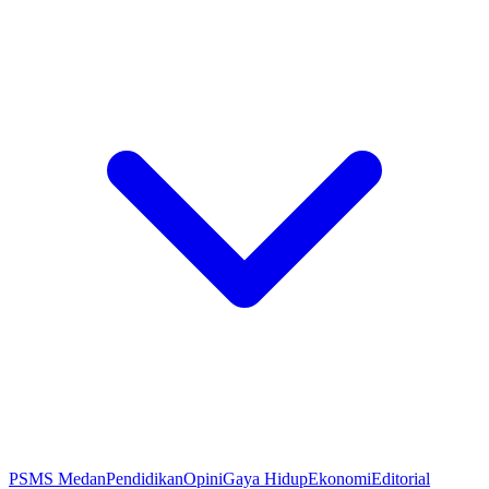
PSMS Medan
Pendidikan
Opini
Gaya Hidup
Ekonomi
Editorial