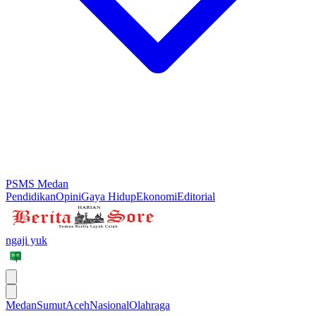
PSMS Medan
Pendidikan
Opini
Gaya Hidup
Ekonomi
Editorial
ngaji yuk
Medan
Sumut
Aceh
Nasional
Olahraga