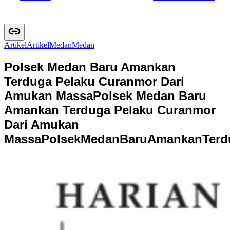
Artikel
A
r
t
i
k
e
l
Medan
M
e
d
a
n
Polsek Medan Baru Amankan
Terduga Pelaku Curanmor Dari
Amukan Massa
Polsek Medan Baru
Amankan Terduga Pelaku Curanmor
Dari Amukan
Massa
P
o
l
s
e
k
M
e
d
a
n
B
a
r
u
A
m
a
n
k
a
n
T
e
r
d