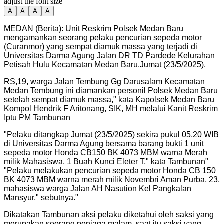
adjust the font size
A
A
A
A
MEDAN (Berita): Unit Reskrim Polsek Medan Baru
mengamankan seorang pelaku pencurian sepeda motor
(Curanmor) yang sempat diamuk massa yang terjadi di
Universitas Darma Agung Jalan DR TD Pardede Kelurahan
Petisah Hulu Kecamatan Medan Baru.Jumat (23/5/2025).
RS,19, warga Jalan Tembung Gg Darusalam Kecamatan
Medan Tembung ini diamankan personil Polsek Medan Baru
setelah sempat diamuk massa," kata Kapolsek Medan Baru
Kompol Hendrik F Aritonang, SIK, MH melalui Kanit Reskrim
Iptu PM Tambunan
"
Pelaku ditangkap Jumat (23/5/2025) sekira pukul 05.20 WIB
di Universitas Darma Agung bersama barang bukti 1 unit
sepeda motor Honda CB150 BK 4073 MBM warna Merah
milik Mahasiswa, 1 Buah Kunci Eleter T," kata Tambunan
"
"
Pelaku melakukan pencurian sepeda motor Honda CB 150
BK 4073 MBM warna merah milik Novembri Aman Purba, 23,
mahasiswa warga Jalan AH Nasution Kel Pangkalan
Mansyur," sebutnya.
"
Dikatakan Tambunan aksi pelaku diketahui oleh saksi yang
merupakan seorang penjaga malam, saat itu saksi yang