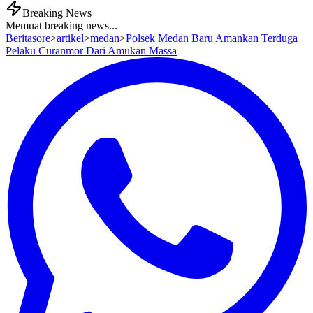
Breaking News
Memuat breaking news...
Beritasore
>
artikel
>
medan
>
Polsek Medan Baru Amankan Terduga
Pelaku Curanmor Dari Amukan Massa