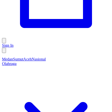
Sign In
Medan
Sumut
Aceh
Nasional
Olahraga