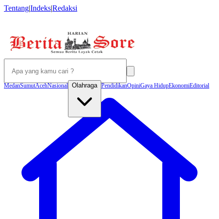
Tentang
|
Indeks
|
Redaksi
Olahraga
Medan
Sumut
Aceh
Nasional
Pendidikan
Opini
Gaya Hidup
Ekonomi
Editorial