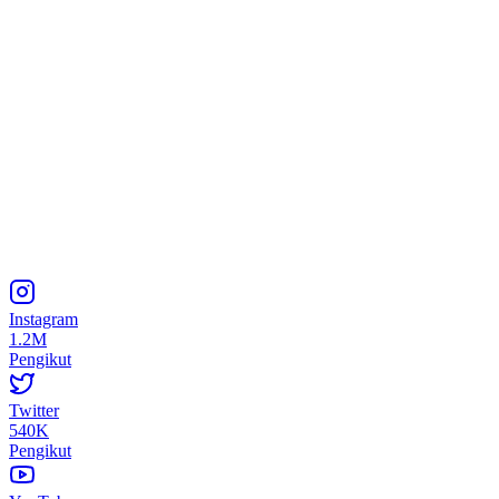
Instagram
1.2M
Pengikut
Twitter
540K
Pengikut