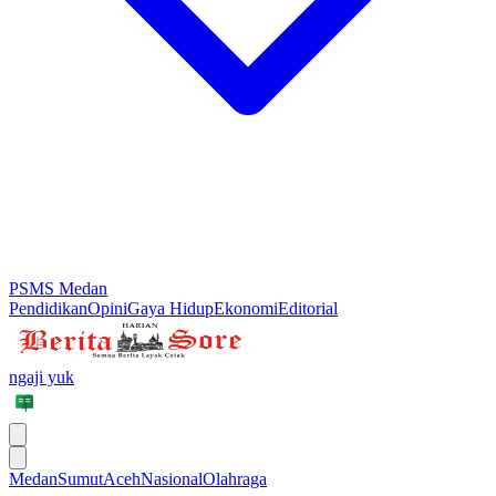
PSMS Medan
Pendidikan
Opini
Gaya Hidup
Ekonomi
Editorial
ngaji yuk
Medan
Sumut
Aceh
Nasional
Olahraga