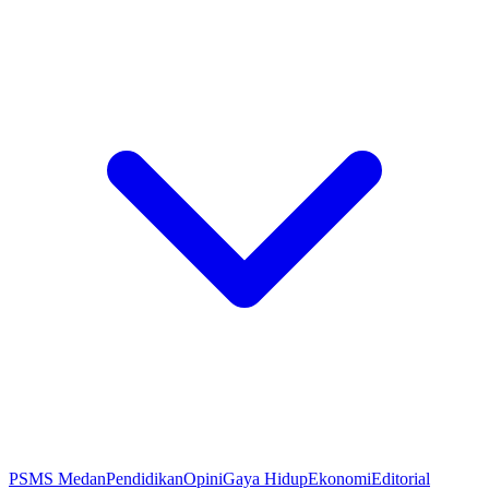
PSMS Medan
Pendidikan
Opini
Gaya Hidup
Ekonomi
Editorial