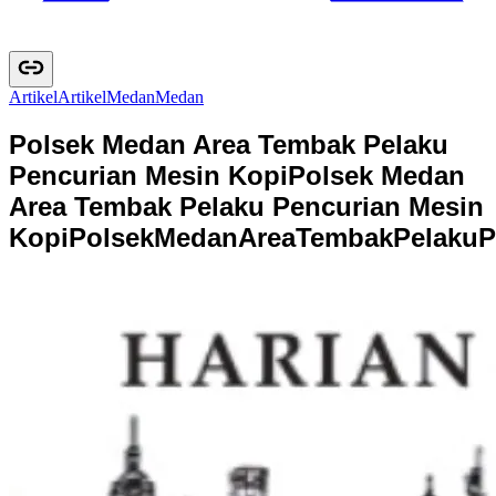
Artikel
A
r
t
i
k
e
l
Medan
M
e
d
a
n
Polsek Medan Area Tembak Pelaku
Pencurian Mesin Kopi
Polsek Medan
Area Tembak Pelaku Pencurian Mesin
Kopi
P
o
l
s
e
k
M
e
d
a
n
A
r
e
a
T
e
m
b
a
k
P
e
l
a
k
u
P