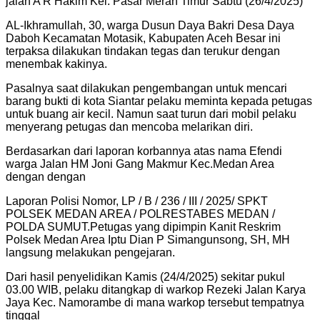
jalan A R Hakim Kel. Pasar Merah Timur Sabtu (26/4/2025)
AL-Ikhramullah, 30, warga Dusun Daya Bakri Desa Daya
Daboh Kecamatan Motasik, Kabupaten Aceh Besar ini
terpaksa dilakukan tindakan tegas dan terukur dengan
menembak kakinya.
Pasalnya saat dilakukan pengembangan untuk mencari
barang bukti di kota Siantar pelaku meminta kepada petugas
untuk buang air kecil. Namun saat turun dari mobil pelaku
menyerang petugas dan mencoba melarikan diri.
Berdasarkan dari laporan korbannya atas nama Efendi
warga Jalan HM Joni Gang Makmur Kec.Medan Area
dengan dengan
Laporan Polisi Nomor, LP / B / 236 / III / 2025/ SPKT
POLSEK MEDAN AREA / POLRESTABES MEDAN /
POLDA SUMUT.Petugas yang dipimpin Kanit Reskrim
Polsek Medan Area Iptu Dian P Simangunsong, SH, MH
langsung melakukan pengejaran.
Dari hasil penyelidikan Kamis (24/4/2025) sekitar pukul
03.00 WIB, pelaku ditangkap di warkop Rezeki Jalan Karya
Jaya Kec. Namorambe di mana warkop tersebut tempatnya
tinggal