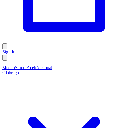
Sign In
Medan
Sumut
Aceh
Nasional
Olahraga