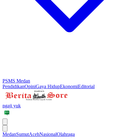
PSMS Medan
Pendidikan
Opini
Gaya Hidup
Ekonomi
Editorial
ngaji yuk
Medan
Sumut
Aceh
Nasional
Olahraga