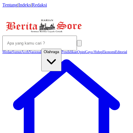
Tentang
|
Indeks
|
Redaksi
Olahraga
Medan
Sumut
Aceh
Nasional
Pendidikan
Opini
Gaya Hidup
Ekonomi
Editorial