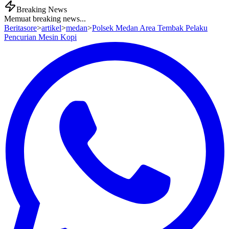
Breaking News
Memuat breaking news...
Beritasore
>
artikel
>
medan
>
Polsek Medan Area Tembak Pelaku
Pencurian Mesin Kopi