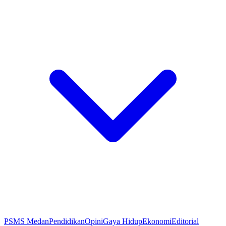
PSMS Medan
Pendidikan
Opini
Gaya Hidup
Ekonomi
Editorial