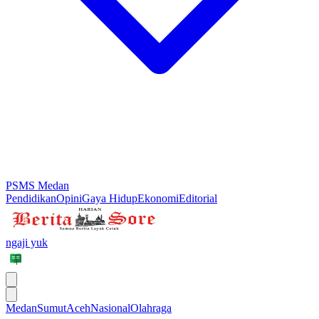
PSMS Medan
Pendidikan
Opini
Gaya Hidup
Ekonomi
Editorial
ngaji yuk
Medan
Sumut
Aceh
Nasional
Olahraga