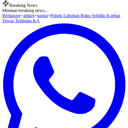
Breaking News
Memuat breaking news...
Beritasore
>
artikel
>
sumut
>
Polsek Labuhan Ruku Selidiki Korban
Tewas Terlindas KA