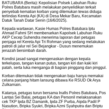
BATUBARA (Berita): Kepolisian Polsek Labuhan Ruku
Polres Batubara masih melakukan penyelidikan terkait
penyebab kematian korban yang ditemukan tewas diduga
terlindas Kereta Api (KA) di Desa Mekar Baru, Kecamatan
Datuk Tanah Datar Senin (16/6/2025).
Kepada wartawan, Kasie Humas Polres Batubara Iptu
Ahmad Fahmi SH membenarkan Kapolsek Labuhan Ruku
AKP Cecep Suhendra menerima laporan dari petugas
penjaga rel Kereta Api Tri Rohman yang sedang melakukan
patroli di jalur rel Sei Bejangkar - Dusun menemukan
jenazah bersimbah darah.
Kondisi jasad sangat mengenaskan dengan kepala
terkelupas, tangan kanan putus, tangan kiri dan kaki kiri
patah, serta luka menganga di bagian pinggang dan pinggul.
Korban ditemukan tidak mengenakan baju hanya memakai
celana panjang hitam lansung dibawa Ke RSUD Ok Arya
Zulkarnain.
Katanya, petugas turun bersama Inafis Polres Batubara, Pos
Lantas Sei Balai, petugas KA dan Personil melaksanakan
cek TKP Ipda BZ Damanik, Ipda ZF Purba, Aipda Padil P
Nasution, Bripka Syukri, Bripka Azmi Syahputra dan Briptu