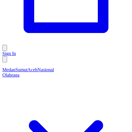
Sign In
Medan
Sumut
Aceh
Nasional
Olahraga