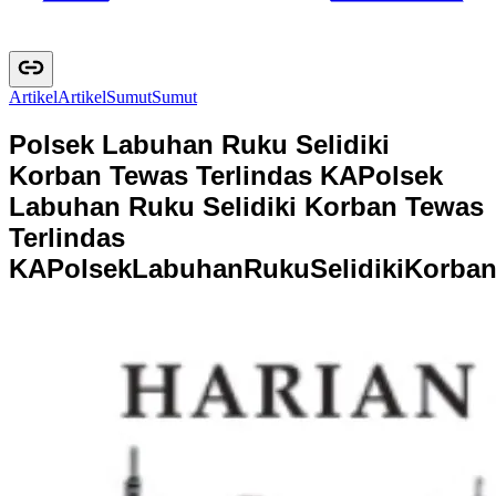
Artikel
A
r
t
i
k
e
l
Sumut
S
u
m
u
t
Polsek Labuhan Ruku Selidiki
Korban Tewas Terlindas KA
Polsek
Labuhan Ruku Selidiki Korban Tewas
Terlindas
KA
P
o
l
s
e
k
L
a
b
u
h
a
n
R
u
k
u
S
e
l
i
d
i
k
i
K
o
r
b
a