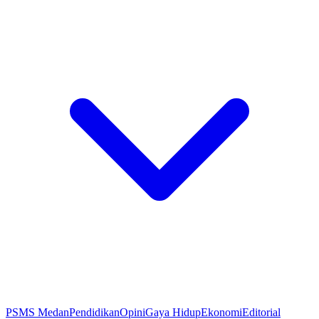
PSMS Medan
Pendidikan
Opini
Gaya Hidup
Ekonomi
Editorial