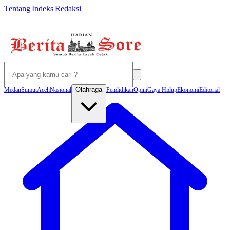
Tentang
|
Indeks
|
Redaksi
Olahraga
Medan
Sumut
Aceh
Nasional
Pendidikan
Opini
Gaya Hidup
Ekonomi
Editorial