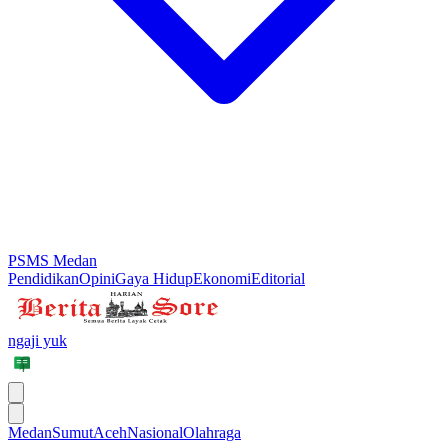
PSMS Medan
Pendidikan
Opini
Gaya Hidup
Ekonomi
Editorial
ngaji yuk
Medan
Sumut
Aceh
Nasional
Olahraga