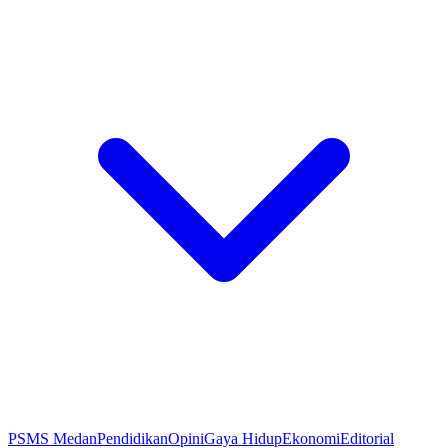
PSMS Medan
Pendidikan
Opini
Gaya Hidup
Ekonomi
Editorial