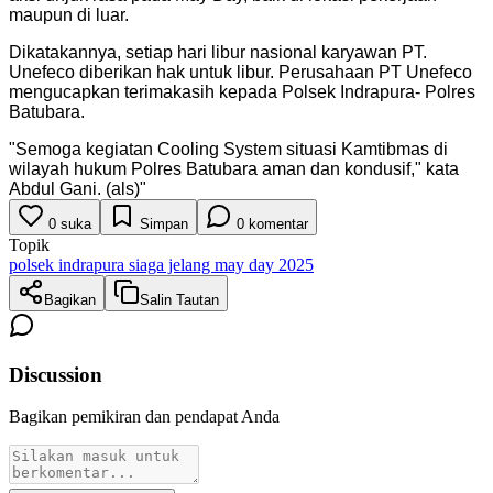
maupun di luar.
Dikatakannya, setiap hari libur nasional karyawan PT.
Unefeco diberikan hak untuk libur. Perusahaan PT Unefeco
mengucapkan terimakasih kepada Polsek Indrapura- Polres
Batubara.
"
Semoga kegiatan Cooling System situasi Kamtibmas di
wilayah hukum Polres Batubara aman dan kondusif," kata
Abdul Gani. (als)
"
0
suka
Simpan
0
komentar
Topik
polsek indrapura siaga jelang may day 2025
Bagikan
Salin Tautan
Discussion
Bagikan pemikiran dan pendapat Anda