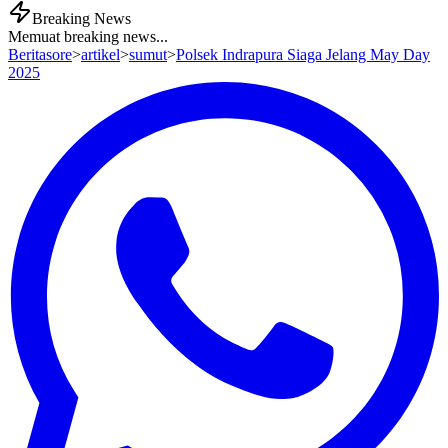
Breaking News
Memuat breaking news...
Beritasore
>
artikel
>
sumut
>
Polsek Indrapura Siaga Jelang May Day
2025