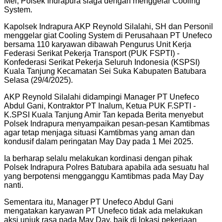
Mei, Polsek Indrapura siaga dengan menggelar Cooling
System.
Kapolsek Indrapura AKP Reynold Silalahi, SH dan Personil
menggelar giat Cooling System di Perusahaan PT Unefeco
bersama 110 karyawan dibawah Pengurus Unit Kerja
Federasi Serikat Pekerja Transport (PUK FSPTI) -
Konfederasi Serikat Pekerja Seluruh Indonesia (KSPSI)
Kuala Tanjung Kecamatan Sei Suka Kabupaten Batubara
Selasa (29/4/2025).
AKP Reynold Silalahi didampingi Manager PT Unefeco
Abdul Gani, Kontraktor PT Inalum, Ketua PUK F.SPTI -
K.SPSI Kuala Tanjung Amir Tan kepada Berita menyebut
Polsek Indrapura menyampaikan pesan-pesan Kamtibmas
agar tetap menjaga situasi Kamtibmas yang aman dan
kondusif dalam peringatan May Day pada 1 Mei 2025.
Ia berharap selalu melakukan kordinasi dengan pihak
Polsek Indrapura Polres Batubara apabila ada sesuatu hal
yang berpotensi mengganggu Kamtibmas pada May Day
nanti.
Sementara itu, Manager PT Unefeco Abdul Gani
mengatakan karyawan PT Unefeco tidak ada melakukan
aksi unjuk rasa pada May Day, baik di lokasi pekerjaan