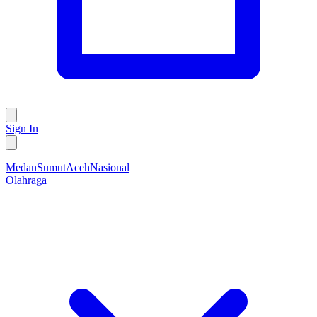
Sign In
Medan
Sumut
Aceh
Nasional
Olahraga