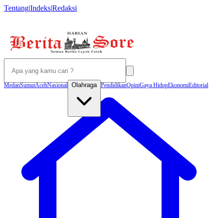
Tentang
|
Indeks
|
Redaksi
Olahraga
Medan
Sumut
Aceh
Nasional
Pendidikan
Opini
Gaya Hidup
Ekonomi
Editorial