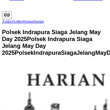
Artikel
A
r
t
i
k
e
l
Sumut
S
u
m
u
t
Polsek Indrapura Siaga Jelang May
Day 2025
Polsek Indrapura Siaga
Jelang May Day
2025
P
o
l
s
e
k
I
n
d
r
a
p
u
r
a
S
i
a
g
a
J
e
l
a
n
g
M
a
y