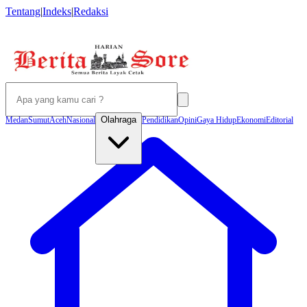
Tentang
|
Indeks
|
Redaksi
Olahraga
Medan
Sumut
Aceh
Nasional
Pendidikan
Opini
Gaya Hidup
Ekonomi
Editorial