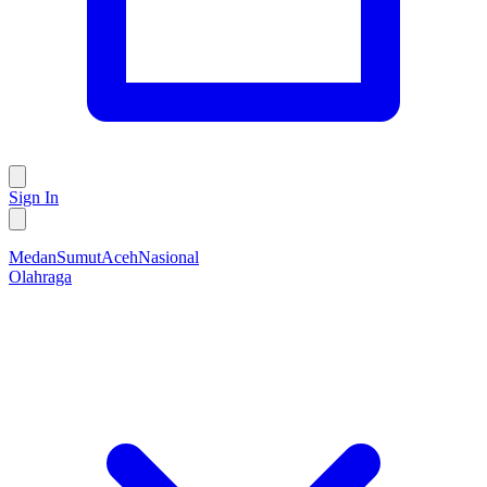
Sign In
Medan
Sumut
Aceh
Nasional
Olahraga