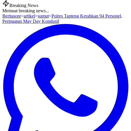
Breaking News
Memuat breaking news...
Beritasore
>
artikel
>
sumut
>
Polres Tapteng Kerahkan 94 Personel,
Peringatan May Day Kondusif