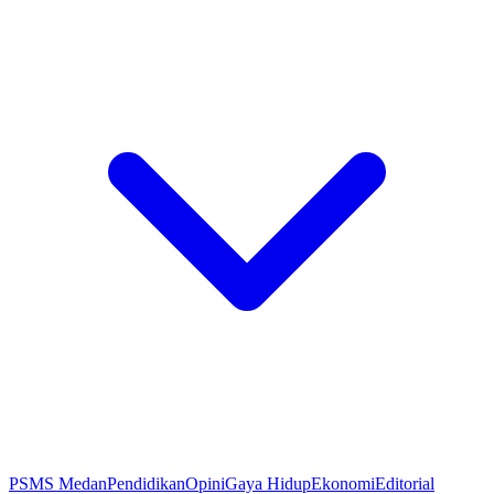
PSMS Medan
Pendidikan
Opini
Gaya Hidup
Ekonomi
Editorial