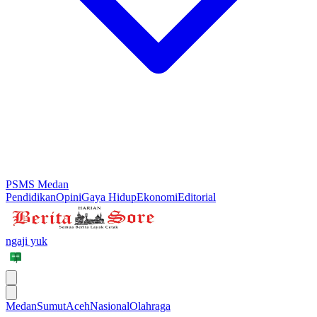
PSMS Medan
Pendidikan
Opini
Gaya Hidup
Ekonomi
Editorial
ngaji yuk
Medan
Sumut
Aceh
Nasional
Olahraga