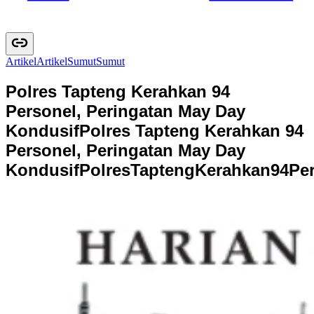
Artikel
A
r
t
i
k
e
l
Sumut
S
u
m
u
t
Polres Tapteng Kerahkan 94
Personel, Peringatan May Day
Kondusif
Polres Tapteng Kerahkan 94
Personel, Peringatan May Day
Kondusif
P
o
l
r
e
s
T
a
p
t
e
n
g
K
e
r
a
h
k
a
n
9
4
P
e