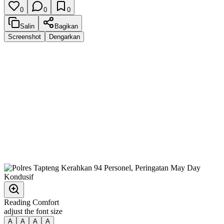
0
0
0
Salin
Bagikan
Screenshot
Dengarkan
Reading Comfort
adjust the font size
A
A
A
A