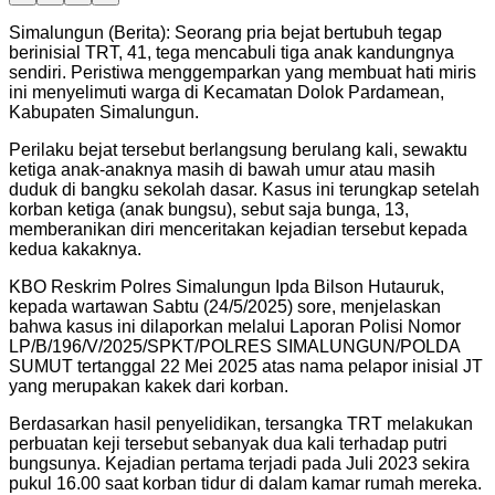
Simalungun (Berita): Seorang pria bejat bertubuh tegap
berinisial TRT, 41, tega mencabuli tiga anak kandungnya
sendiri. Peristiwa menggemparkan yang membuat hati miris
ini menyelimuti warga di Kecamatan Dolok Pardamean,
Kabupaten Simalungun.
Perilaku bejat tersebut berlangsung berulang kali, sewaktu
ketiga anak-anaknya masih di bawah umur atau masih
duduk di bangku sekolah dasar. Kasus ini terungkap setelah
korban ketiga (anak bungsu), sebut saja bunga, 13,
memberanikan diri menceritakan kejadian tersebut kepada
kedua kakaknya.
KBO Reskrim Polres Simalungun Ipda Bilson Hutauruk,
kepada wartawan Sabtu (24/5/2025) sore, menjelaskan
bahwa kasus ini dilaporkan melalui Laporan Polisi Nomor
LP/B/196/V/2025/SPKT/POLRES SIMALUNGUN/POLDA
SUMUT tertanggal 22 Mei 2025 atas nama pelapor inisial JT
yang merupakan kakek dari korban.
Berdasarkan hasil penyelidikan, tersangka TRT melakukan
perbuatan keji tersebut sebanyak dua kali terhadap putri
bungsunya. Kejadian pertama terjadi pada Juli 2023 sekira
pukul 16.00 saat korban tidur di dalam kamar rumah mereka.