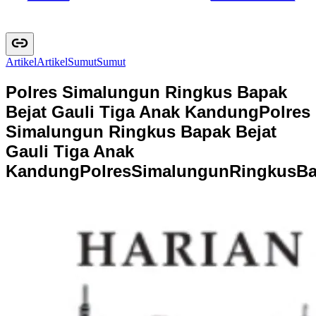
Artikel
A
r
t
i
k
e
l
Sumut
S
u
m
u
t
Polres Simalungun Ringkus Bapak
Bejat Gauli Tiga Anak Kandung
Polres
Simalungun Ringkus Bapak Bejat
Gauli Tiga Anak
Kandung
P
o
l
r
e
s
S
i
m
a
l
u
n
g
u
n
R
i
n
g
k
u
s
B