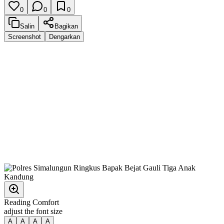
0
0
0
Salin
Bagikan
Screenshot
Dengarkan
Reading Comfort
adjust the font size
A
A
A
A