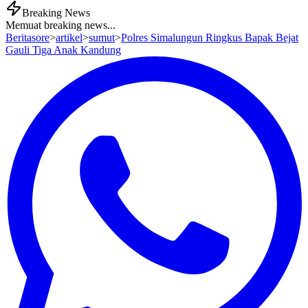
Breaking News
Memuat breaking news...
Beritasore
>
artikel
>
sumut
>
Polres Simalungun Ringkus Bapak Bejat
Gauli Tiga Anak Kandung