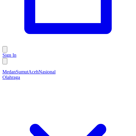
Sign In
Medan
Sumut
Aceh
Nasional
Olahraga