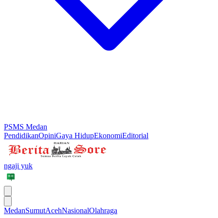
PSMS Medan
Pendidikan
Opini
Gaya Hidup
Ekonomi
Editorial
ngaji yuk
Medan
Sumut
Aceh
Nasional
Olahraga