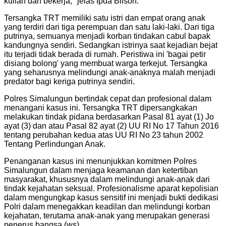
kuliah dan bekerja," jelas Ipda Bilson.
"
Tersangka TRT memiliki satu istri dan empat orang anak
yang terdiri dari tiga perempuan dan satu laki-laki. Dari tiga
putrinya, semuanya menjadi korban tindakan cabul bapak
kandungnya sendiri. Sedangkan istrinya saat kejadian bejat
itu terjadi tidak berada di rumah. Peristiwa ini 'bagai petir
disiang bolong' yang membuat warga terkejut. Tersangka
yang seharusnya melindungi anak-anaknya malah menjadi
predator bagi keriga putrinya sendiri.
Polres Simalungun bertindak cepat dan profesional dalam
menangani kasus ini. Tersangka TRT dipersangkakan
melakukan tindak pidana berdasarkan Pasal 81 ayat (1) Jo
ayat (3) dan atau Pasal 82 ayat (2) UU RI No 17 Tahun 2016
tentang perubahan kedua atas UU RI No 23 tahun 2002
Tentang Perlindungan Anak.
Penanganan kasus ini menunjukkan komitmen Polres
Simalungun dalam menjaga keamanan dan ketertiban
masyarakat, khususnya dalam melindungi anak-anak dari
tindak kejahatan seksual. Profesionalisme aparat kepolisian
dalam mengungkap kasus sensitif ini menjadi bukti dedikasi
Polri dalam menegakkan keadilan dan melindungi korban
kejahatan, terutama anak-anak yang merupakan generasi
penerus bangsa.(ws).