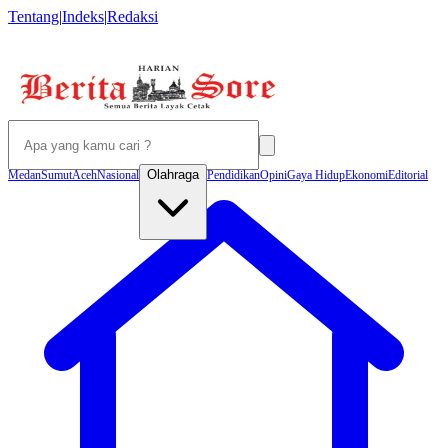
Tentang
|
Indeks
|
Redaksi
Olahraga
Medan
Sumut
Aceh
Nasional
Pendidikan
Opini
Gaya Hidup
Ekonomi
Editorial