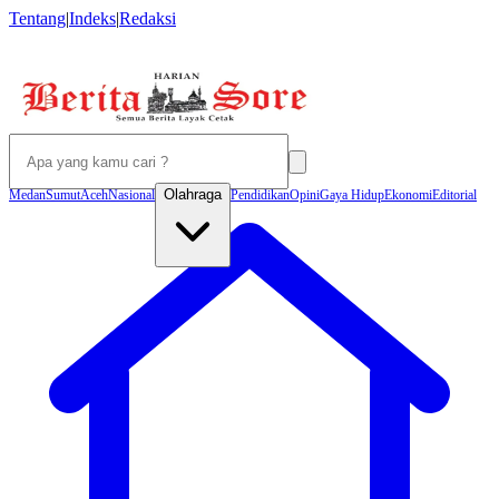
Tentang
|
Indeks
|
Redaksi
Olahraga
Medan
Sumut
Aceh
Nasional
Pendidikan
Opini
Gaya Hidup
Ekonomi
Editorial