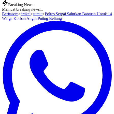
Breaking News
Memuat breaking news...
Beritasore
>
artikel
>
sumut
>
Polres Sergai Salurkan Bantuan Untuk 14
Warga Korban Angin Puting Beliung