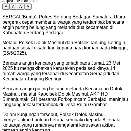
adjust the font size
A
A
A
A
SERGAI (Berita): Polres Serdang Bedagai, Sumatera Utara,
bergerak cepat membantu warga yang terdampak bencana
angin puting beliung yang melanda dua kecamatan di
Kabupaten Serdang Bedagai.
Melalui Polsek Dolok Masihul dan Polsek Tanjung Beringin,
bantuan sosial disalurkan kepada para korban pada Minggu,
(25/5/2025).
Bencana angin kencang yang terjadi pada Jumat, 23 Mei
2025 itu mengakibatkan kerusakan pada sedikitnya 14
rumah warga yang tersebar di Kecamatan Serbajadi dan
Kecamatan Tanjung Beringin.
Bencana angin puting beliung melanda Kecamatan Dolok
Masihul, melalui Kapolsek Dolok Masihul, AKP HD
Simanjuntak, SH bersama Forkopimcam Serbajadi meninjau
langsung lokasi terdampak di Desa Pulau Gambar.
Dalam kunjungan tersebut, Polsek Dolok Masihul
menyerahkan bantuan berupa sembako kepada 8 kepala
keluarga yang rumahnya mengalami kerusakan akibat
terpaan angin kencang.