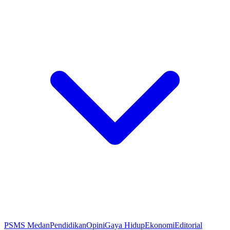
PSMS Medan
Pendidikan
Opini
Gaya Hidup
Ekonomi
Editorial