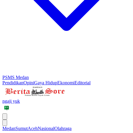
PSMS Medan
Pendidikan
Opini
Gaya Hidup
Ekonomi
Editorial
ngaji yuk
Medan
Sumut
Aceh
Nasional
Olahraga