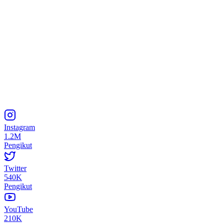
Instagram
1.2M
Pengikut
Twitter
540K
Pengikut
YouTube
210K