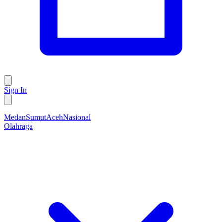
Sign In
Medan
Sumut
Aceh
Nasional
Olahraga