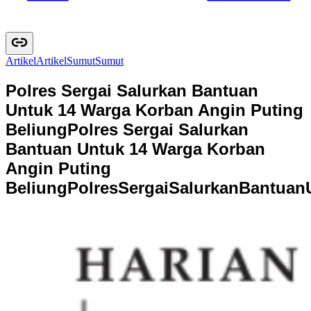
Artikel
A
r
t
i
k
e
l
Sumut
S
u
m
u
t
Polres Sergai Salurkan Bantuan
Untuk 14 Warga Korban Angin Puting
Beliung
Polres Sergai Salurkan
Bantuan Untuk 14 Warga Korban
Angin Puting
Beliung
P
o
l
r
e
s
S
e
r
g
a
i
S
a
l
u
r
k
a
n
B
a
n
t
u
a
n