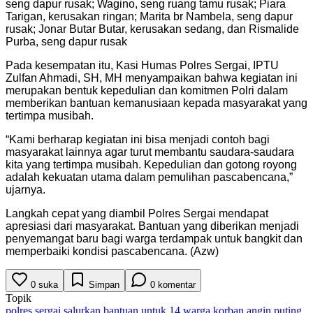
seng dapur rusak; Wagino, seng ruang tamu rusak; Piara
Tarigan, kerusakan ringan; Marita br Nambela, seng dapur
rusak; Jonar Butar Butar, kerusakan sedang, dan Rismalide
Purba, seng dapur rusak
Pada kesempatan itu, Kasi Humas Polres Sergai, IPTU
Zulfan Ahmadi, SH, MH menyampaikan bahwa kegiatan ini
merupakan bentuk kepedulian dan komitmen Polri dalam
memberikan bantuan kemanusiaan kepada masyarakat yang
tertimpa musibah.
“Kami berharap kegiatan ini bisa menjadi contoh bagi
masyarakat lainnya agar turut membantu saudara-saudara
kita yang tertimpa musibah. Kepedulian dan gotong royong
adalah kekuatan utama dalam pemulihan pascabencana,”
ujarnya.
Langkah cepat yang diambil Polres Sergai mendapat
apresiasi dari masyarakat. Bantuan yang diberikan menjadi
penyemangat baru bagi warga terdampak untuk bangkit dan
memperbaiki kondisi pascabencana. (Azw)
0
suka
Simpan
0
komentar
Topik
polres sergai salurkan bantuan untuk 14 warga korban angin puting